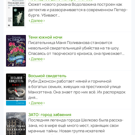
Сюжет нового романа Водо­ла­з­кина пост­роен как
дете­ктив и разво­ра­чи­ва­ется в совре­менном Пете­р­
бурге. Убивают…
‹
Далее
›
Тени южной ночи
Писа­тель­ница Маня Поли­ва­нова стано­вится
невольной свиде­тель­ницей убийства на тв-шоу.
Спасаясь от твор­че­с­кого кризиса, она приезжает…
‹
Далее
›
Восьмой свидетель
Руби Джонсон рабо­тает няней и горни­чной
в богатых семьях, живущих на прес­ти­жной улице
Манх­эт­тена. Она знает про них всё. Их распо­рядок
дня…
‹
Далее
›
ЗАТО: город забвения
После­дняя легенда города Шелково была расска­
зана, но в мире ещё много мест, хранящих свои
мрачные тайны. Новая группа иска­телей