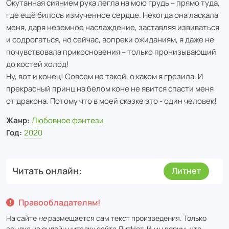
Окутанная сиянием рука легла на мою грудь – прямо туда,
где ещё билось измученное сердце. Некогда она ласкала
меня, даря неземное наслаждение, заставляя извиваться
и содрогаться, но сейчас, вопреки ожиданиям, я даже не
почувствовала прикосновения – только пронизывающий
до костей холод!
Ну, вот и конец! Совсем не такой, о каком я грезила. И
прекрасный принц на белом коне не явится спасти меня
от дракона. Потому что в моей сказке это - один человек!
Жанр:
Любовное фэнтези
Год:
2020
Читать онлайн
Литнет
Правообладателям!
На сайте
не
размещается сам текст произведения. Только
ссылка на онлайн читалку сайта
ЛитНет
. И мы верим, что