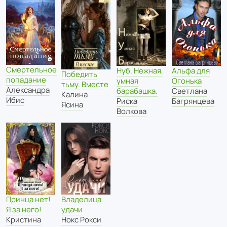
Смертельное
Нуб. Нежная,
Альфа для
Победить
попадание
умная
Огонька
тьму. Вместе
Александра
барабашка.
Светлана
Калина
Ибис
Риска
Багрянцева
Ясина
Волкова
Принца нет!
Владелица
Я за него!
удачи
Кристина
Нокс Рокси