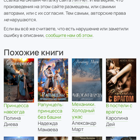
произведения на этом сайте размещены, или самими
авторами, или с их согласия. Тем самым, авторские права
не
нарушаются.
Если вы всё же считаете, что есть нарушение или заметили
ошибку в описании,
сообщите нам об этом
.
Похожие книги
Механики.
Рапунцель:
Принцесса
В постели с
Холодный
принцесса
навсегда
врагом
ужас
без башни
Полина
Каролина
Александр
Надежда
Диева
Дей
Март
Мамаева