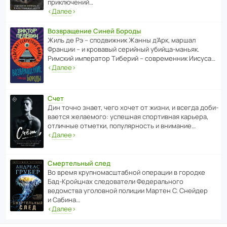
приключений…
‹
Далее
›
Возвращение Синей Бороды
Жиль де Рэ – спод­ви­жник Жанны д’Арк, маршал
Франции – и кровавый серийный убийца-маньяк.
Римский импе­ратор Тиберий – совре­менник Иисуса…
‹
Далее
›
Счет
Дин точно знает, чего хочет от жизни, и всегда доби­
ва­ется жела­е­мого: успе­шная спор­ти­вная карьера,
отли­чные отметки, попу­ля­р­ность и внимание…
‹
Далее
›
Смертельный след
Во время круп­но­мас­ш­та­бной операции в городке
Бад‑Крой­цнах следо­ва­тели Феде­раль­ного
ведомства уголо­вной полиции Мартен С. Снейдер
и Сабина…
‹
Далее
›