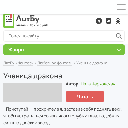
Жанры
ЛитБу
›
Фэнтези
›
Любовное фэнтези
› Ученица дракона
Ученица дракона
Автор:
Нэта Черковская
Читать
- Приступай! – прохрипела я, заставив себя поднять веки,
чтобы встретиться со взглядом голубых глаз, подобных
сиянию далёких звёзд.