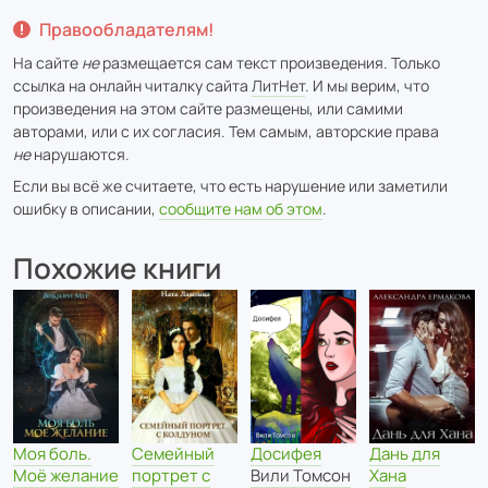
Правообладателям!
На сайте
не
размещается сам текст произведения. Только
ссылка на онлайн читалку сайта
ЛитНет
. И мы верим, что
произведения на этом сайте размещены, или самими
авторами, или с их согласия. Тем самым, авторские права
не
нарушаются.
Если вы всё же считаете, что есть нарушение или заметили
ошибку в описании,
сообщите нам об этом
.
Похожие книги
Досифея
Моя боль.
Семейный
Дань для
Вили Томсон
Моё желание
портрет с
Хана