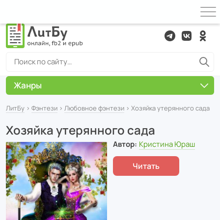
Жанры
ЛитБу
›
Фэнтези
›
Любовное фэнтези
› Хозяйка утерянного сада
Хозяйка утерянного сада
Автор:
Кристина Юраш
Читать