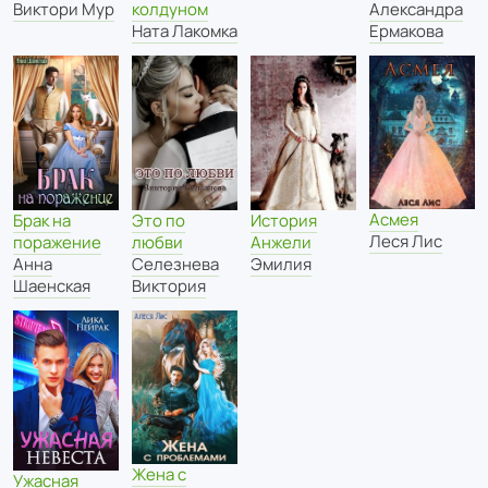
Виктори Мур
колдуном
Александра
Ната Лакомка
Ермакова
Асмея
Брак на
Это по
История
Леся Лис
поражение
любви
Анжели
Анна
Селезнева
Эмилия
Шаенская
Виктория
Жена с
Ужасная