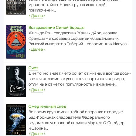
мрачные тайны. Новая группа иска­телей
приключений…
‹
Далее
›
Возвращение Синей Бороды
Жиль де Рэ – спод­ви­жник Жанны д’Арк, маршал
Франции – и кровавый серийный убийца-маньяк.
Римский импе­ратор Тиберий – совре­менник Иисуса…
‹
Далее
›
Счет
Дин точно знает, чего хочет от жизни, и всегда доби­
ва­ется жела­е­мого: успе­шная спор­ти­вная карьера,
отли­чные отметки, попу­ля­р­ность и внимание…
‹
Далее
›
Смертельный след
Во время круп­но­мас­ш­та­бной операции в городке
Бад‑Крой­цнах следо­ва­тели Феде­раль­ного
ведомства уголо­вной полиции Мартен С. Снейдер
и Сабина…
‹
Далее
›