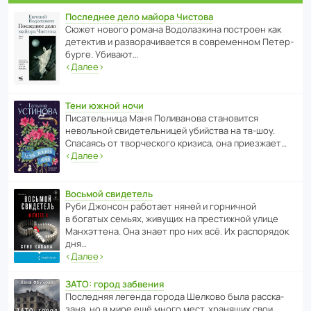
Последнее дело майора Чистова
Сюжет нового романа Водо­ла­з­кина пост­роен как
дете­ктив и разво­ра­чи­ва­ется в совре­менном Пете­р­
бурге. Убивают…
‹
Далее
›
Тени южной ночи
Писа­тель­ница Маня Поли­ва­нова стано­вится
невольной свиде­тель­ницей убийства на тв-шоу.
Спасаясь от твор­че­с­кого кризиса, она приезжает…
‹
Далее
›
Восьмой свидетель
Руби Джонсон рабо­тает няней и горни­чной
в богатых семьях, живущих на прес­ти­жной улице
Манх­эт­тена. Она знает про них всё. Их распо­рядок
дня…
‹
Далее
›
ЗАТО: город забвения
После­дняя легенда города Шелково была расска­
зана, но в мире ещё много мест, хранящих свои