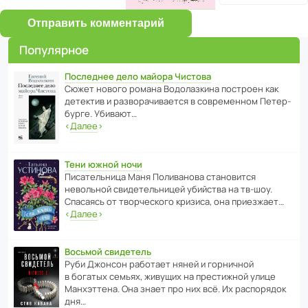
Отправить комментарий
Популярное
Последнее дело майора Чистова
Сюжет нового романа Водо­ла­з­кина пост­роен как
дете­ктив и разво­ра­чи­ва­ется в совре­менном Пете­р­
бурге. Убивают…
‹
Далее
›
Тени южной ночи
Писа­тель­ница Маня Поли­ва­нова стано­вится
невольной свиде­тель­ницей убийства на тв-шоу.
Спасаясь от твор­че­с­кого кризиса, она приезжает…
‹
Далее
›
Восьмой свидетель
Руби Джонсон рабо­тает няней и горни­чной
в богатых семьях, живущих на прес­ти­жной улице
Манх­эт­тена. Она знает про них всё. Их распо­рядок
дня…