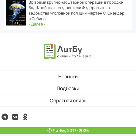
Во время круп­но­мас­ш­та­бной операции в городке
Бад‑Крой­цнах следо­ва­тели Феде­раль­ного
ведомства уголо­вной полиции Мартен С. Снейдер
и Сабина…
‹
Далее
›
Новинки
Подборки
Обратная связь
ⓒ ЛитБу, 2017–2026