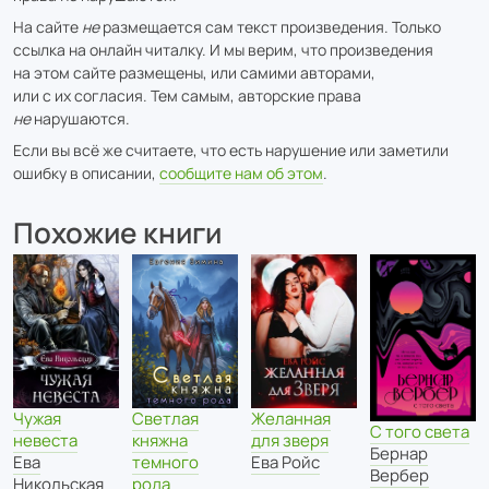
На сайте
не
размещается сам текст произведения. Только
ссылка на онлайн читалку. И мы верим, что произведения
на этом сайте размещены, или самими авторами,
или с их согласия. Тем самым, авторские права
не
нарушаются.
Если вы всё же считаете, что есть нарушение или заметили
ошибку в описании,
сообщите нам об этом
.
Похожие книги
Светлая
Чужая
Желанная
С того света
княжна
невеста
для зверя
Бернар
темного
Ева
Ева Ройс
Вербер
рода
Никольская