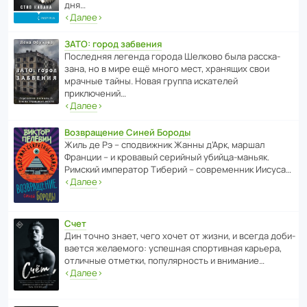
дня…
‹
Далее
›
ЗАТО: город забвения
После­дняя легенда города Шелково была расска­
зана, но в мире ещё много мест, хранящих свои
мрачные тайны. Новая группа иска­телей
приключений…
‹
Далее
›
Возвращение Синей Бороды
Жиль де Рэ – спод­ви­жник Жанны д’Арк, маршал
Франции – и кровавый серийный убийца-маньяк.
Римский импе­ратор Тиберий – совре­менник Иисуса…
‹
Далее
›
Счет
Дин точно знает, чего хочет от жизни, и всегда доби­
ва­ется жела­е­мого: успе­шная спор­ти­вная карьера,
отли­чные отметки, попу­ля­р­ность и внимание…
‹
Далее
›