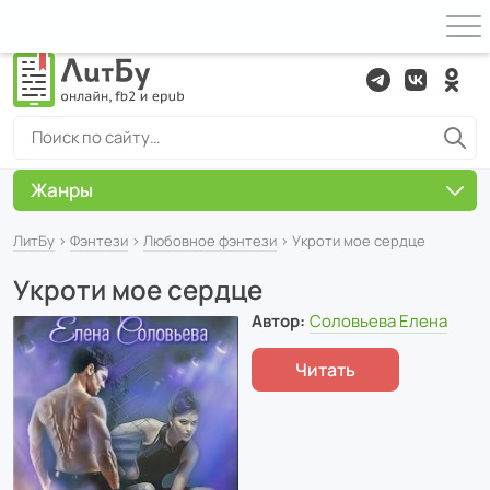
Жанры
ЛитБу
›
Фэнтези
›
Любовное фэнтези
› Укроти мое сердце
Укроти мое сердце
Автор:
Соловьева Елена
Читать