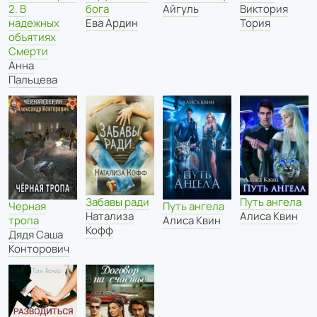
бога
2. В
Виктория
Айгуль
Ева Ардин
надежных
Тория
объятиях
Смерти
Анна
Пальцева
Путь ангела
Забавы ради
Черная
Путь ангела
Алиса Квин
Натализа
тропа
Алиса Квин
Кофф
Дядя Саша
Конторович