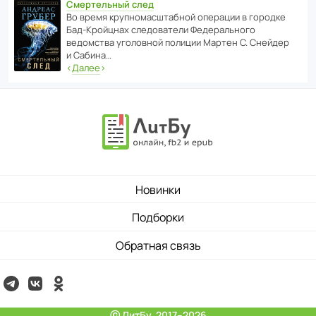
Смертельный след
Во время круп­но­мас­ш­та­бной операции в городке
Бад‑Крой­цнах следо­ва­тели Феде­раль­ного
ведомства уголо­вной полиции Мартен С. Снейдер
и Сабина…
‹
Далее
›
Новинки
Подборки
Обратная связь
ⓒ ЛитБу, 2017–2026