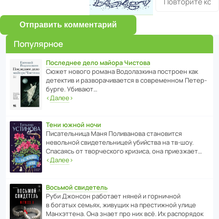
Отправить комментарий
Популярное
Последнее дело майора Чистова
Сюжет нового романа Водо­ла­з­кина пост­роен как
дете­ктив и разво­ра­чи­ва­ется в совре­менном Пете­р­
бурге. Убивают…
‹
Далее
›
Тени южной ночи
Писа­тель­ница Маня Поли­ва­нова стано­вится
невольной свиде­тель­ницей убийства на тв-шоу.
Спасаясь от твор­че­с­кого кризиса, она приезжает…
‹
Далее
›
Восьмой свидетель
Руби Джонсон рабо­тает няней и горни­чной
в богатых семьях, живущих на прес­ти­жной улице
Манх­эт­тена. Она знает про них всё. Их распо­рядок