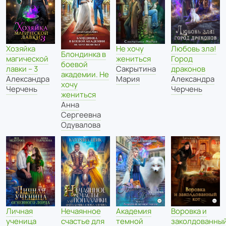
Хозяйка
Любовь зла!
Не хочу
Блондинка в
магической
Город
жениться
боевой
лавки – 3
драконов
Сакрытина
академии. Не
Александра
Александра
Мария
хочу
Черчень
Черчень
жениться
Анна
Сергеевна
Одувалова
Личная
Нечаянное
Академия
Воровка и
ученица
счастье для
темной
заколдованны