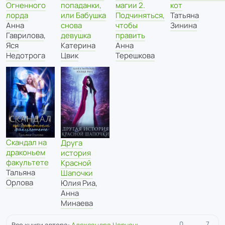
Огненного
попаданки,
магии 2.
кот
лорда
или Бабушка
Подчиняться,
Татьяна
Анна
снова
чтобы
Зинина
Гаврилова
,
девушка
править
Яся
Катерина
Анна
Недотрога
Цвик
Терешкова
Скандал на
Друга
драконьем
история
факультете
Красной
Тальяна
Шапочки
Орлова
Юлия Риа
,
Анна
Минаева
0
7
Все книги автора:
Александра Черчень