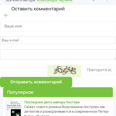
Оставить комментарий
Отправить комментарий
Популярное
Последнее дело майора Чистова
Сюжет нового романа Водо­ла­з­кина пост­роен как
дете­ктив и разво­ра­чи­ва­ется в совре­менном Пете­р­