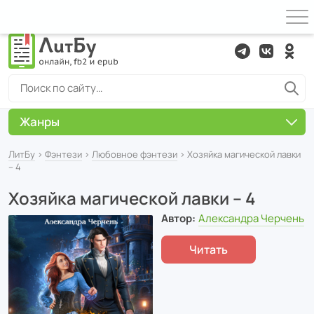
Жанры
ЛитБу
›
Фэнтези
›
Любовное фэнтези
› Хозяйка магической лавки
– 4
Хозяйка магической лавки – 4
Автор:
Александра Черчень
Читать