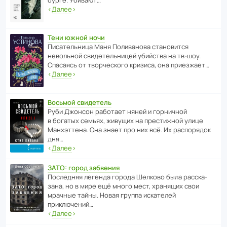
бурге. Убивают…
‹
Далее
›
Тени южной ночи
Писа­тель­ница Маня Поли­ва­нова стано­вится
невольной свиде­тель­ницей убийства на тв-шоу.
Спасаясь от твор­че­с­кого кризиса, она приезжает…
‹
Далее
›
Восьмой свидетель
Руби Джонсон рабо­тает няней и горни­чной
в богатых семьях, живущих на прес­ти­жной улице
Манх­эт­тена. Она знает про них всё. Их распо­рядок
дня…
‹
Далее
›
ЗАТО: город забвения
После­дняя легенда города Шелково была расска­
зана, но в мире ещё много мест, хранящих свои
мрачные тайны. Новая группа иска­телей
приключений…
‹
Далее
›