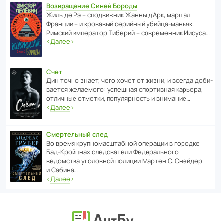
Возвращение Синей Бороды
Жиль де Рэ – спод­ви­жник Жанны д’Арк, маршал
Франции – и кровавый серийный убийца-маньяк.
Римский импе­ратор Тиберий – совре­менник Иисуса…
‹
Далее
›
Счет
Дин точно знает, чего хочет от жизни, и всегда доби­
ва­ется жела­е­мого: успе­шная спор­ти­вная карьера,
отли­чные отметки, попу­ля­р­ность и внимание…
‹
Далее
›
Смертельный след
Во время круп­но­мас­ш­та­бной операции в городке
Бад‑Крой­цнах следо­ва­тели Феде­раль­ного
ведомства уголо­вной полиции Мартен С. Снейдер
и Сабина…
‹
Далее
›