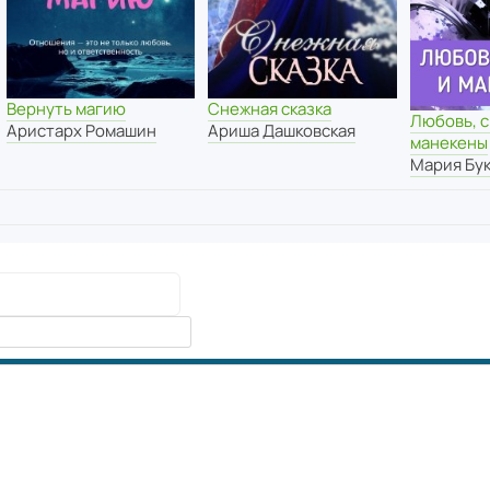
Вернуть магию
Снежная сказка
Любовь, с
Аристарх Ромашин
Ариша Дашковская
манекены
Мария Бу