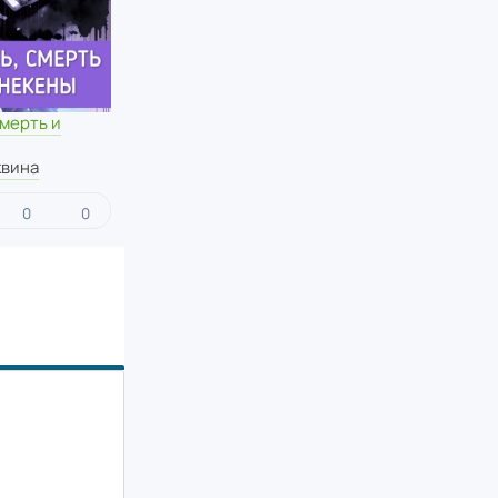
мерть и
квина
0
0