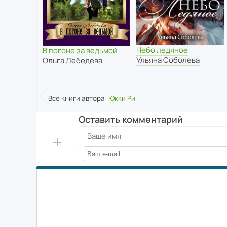
Небо ледяное
В погоне за ведьмой
Ульяна Соболева
Ольга Лебедева
Все книги автора:
Юкки Ри
Оставить комментарий