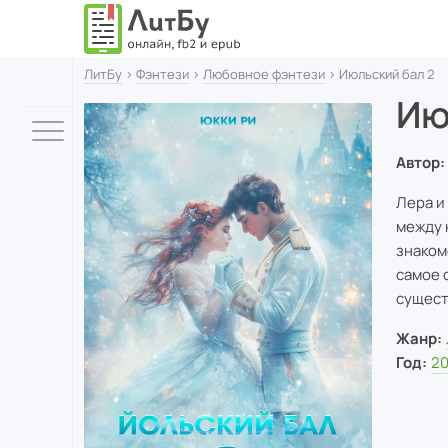
ЛитБу
›
Фэнтези
›
Любовное фэнтези
› Июльский бал 2
Ию
Автор:
Лера и
между 
знаком
самое 
сущест
Жанр:
Год:
2