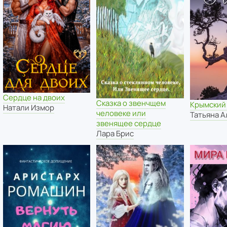
Сердце на двоих
Сказка о звенчщем
Крымский
Натали Измор
человеке или
Татьяна 
звенящее сердце
Лара Брис