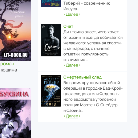
Тиберий – совре­менник
Иисуса…
‹
Далее
›
Счет
Дин точно знает, чего хочет
от жизни, и всегда доби­ва­ется
жела­е­мого: успе­шная спор­ти­
вная карьера, отли­чные
отметки, попу­ля­р­ность
и внимание…
 роман
‹
Далее
›
Алюшина
Смертельный след
Во время круп­но­мас­ш­та­бной
операции в городке Бад‑Крой­
цнах следо­ва­тели Феде­раль­
ного ведомства уголо­вной
полиции Мартен С. Снейдер
и Сабина…
‹
Далее
›