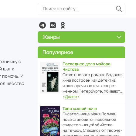
Жанры
Популярное
возникшую
Последнее дело майора
й шаг к
Чистова
Сюжет нового романа Водо­ла­з­
т помочь. И
кина пост­роен как дете­ктив
 волшебство
и разво­ра­чи­ва­ется в совре­
менном Пете­р­бурге. Убивают…
‹
Далее
›
Тени южной ночи
Писа­тель­ница Маня Поли­ва­
нова стано­вится невольной
свиде­тель­ницей убийства
на тв-шоу. Спасаясь от твор­че­
с­кого кризиса, она приезжает…