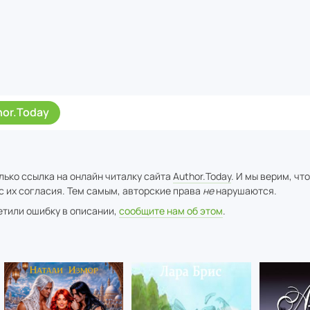
hor.Today
лько ссылка на онлайн читалку сайта
Author.Today
. И мы верим, чт
с их согласия. Тем самым, авторские права
не
нарушаются.
метили ошибку в описании,
сообщите нам об этом
.