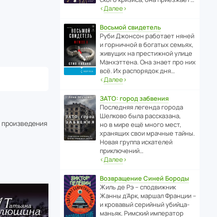
‹
Далее
›
Восьмой свидетель
Руби Джонсон рабо­тает няней
и горни­чной в богатых семьях,
живущих на прес­ти­жной улице
Манх­эт­тена. Она знает про них
всё. Их распо­рядок дня…
‹
Далее
›
ЗАТО: город забвения
После­дняя легенда города
Шелково была расска­зана,
о произведения
но в мире ещё много мест,
хранящих свои мрачные тайны.
Новая группа иска­телей
приключений…
‹
Далее
›
Возвращение Синей Бороды
Жиль де Рэ – спод­ви­жник
Жанны д’Арк, маршал Франции –
и кровавый серийный убийца-
маньяк. Римский импе­ратор