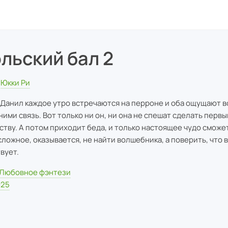
льский бал 2
Юкки Ри
 Данил каждое утро встречаются на перроне и оба ощущают 
ними связь. Вот только ни он, ни она не спешат сделать первы
ству. А потом приходит беда, и только настоящее чудо сможе
сложное, оказывается, не найти волшебника, а поверить, что
вует.
Любовное фэнтези
025