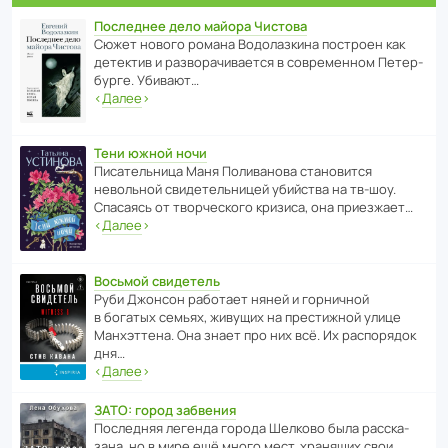
Последнее дело майора Чистова
Сюжет нового романа Водо­ла­з­кина пост­роен как
дете­ктив и разво­ра­чи­ва­ется в совре­менном Пете­р­
бурге. Убивают…
‹
Далее
›
Тени южной ночи
Писа­тель­ница Маня Поли­ва­нова стано­вится
невольной свиде­тель­ницей убийства на тв-шоу.
Спасаясь от твор­че­с­кого кризиса, она приезжает…
‹
Далее
›
Восьмой свидетель
Руби Джонсон рабо­тает няней и горни­чной
в богатых семьях, живущих на прес­ти­жной улице
Манх­эт­тена. Она знает про них всё. Их распо­рядок
дня…
‹
Далее
›
ЗАТО: город забвения
После­дняя легенда города Шелково была расска­
зана, но в мире ещё много мест, хранящих свои