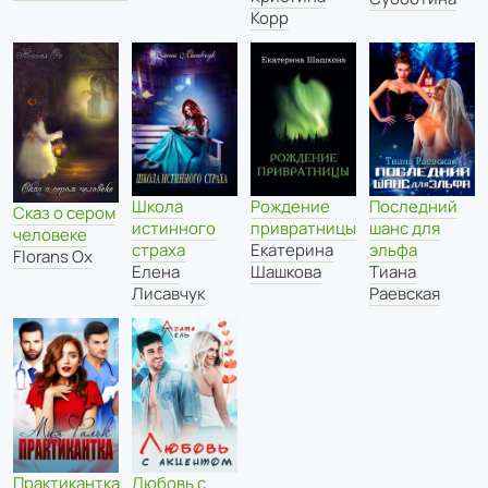
Корр
Последний
Рождение
Школа
Сказ о сером
шанс для
привратницы
истинного
человеке
эльфа
Екатерина
страха
Florans Ox
Тиана
Шашкова
Елена
Раевская
Лисавчук
Практикантка
Любовь с