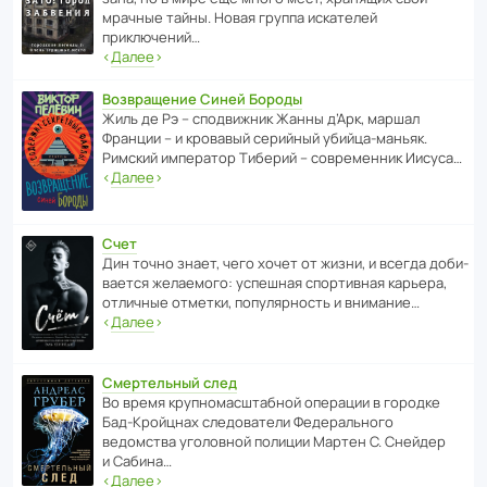
мрачные тайны. Новая группа иска­телей
приключений…
‹
Далее
›
Возвращение Синей Бороды
Жиль де Рэ – спод­ви­жник Жанны д’Арк, маршал
Франции – и кровавый серийный убийца-маньяк.
Римский импе­ратор Тиберий – совре­менник Иисуса…
‹
Далее
›
Счет
Дин точно знает, чего хочет от жизни, и всегда доби­
ва­ется жела­е­мого: успе­шная спор­ти­вная карьера,
отли­чные отметки, попу­ля­р­ность и внимание…
‹
Далее
›
Смертельный след
Во время круп­но­мас­ш­та­бной операции в городке
Бад‑Крой­цнах следо­ва­тели Феде­раль­ного
ведомства уголо­вной полиции Мартен С. Снейдер
и Сабина…
‹
Далее
›