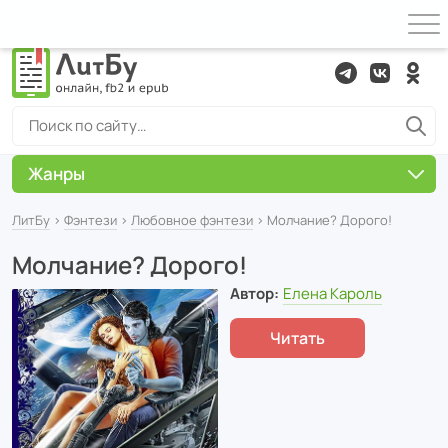
Жанры
ЛитБу
›
Фэнтези
›
Любовное фэнтези
› Молчание? Дорого!
Молчание? Дорого!
Автор:
Елена Кароль
Читать