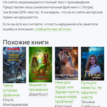
На сайте
не
размещается полный текст произведения.
Представлен лишь ознакомительный фрагмент с
Литрес
(не более 20% текста). И мы верим, что на их сайте авторские
права
не
нарушаются.
Если вы всё же считаете, что есть нарушение или заметили
ошибку в описании,
сообщите нам об этом
.
Похожие книги
Няня для
Пуля для
Ведьма по
Тайна
лорда, или
невесты. На
призванию
острова
Здравствуйте,
карусели
Дора Коуст
Драконов
я ваша новая
чувств.
Ольга
проблема!
Татьяна
Миклашевская
Кристина
Субботина