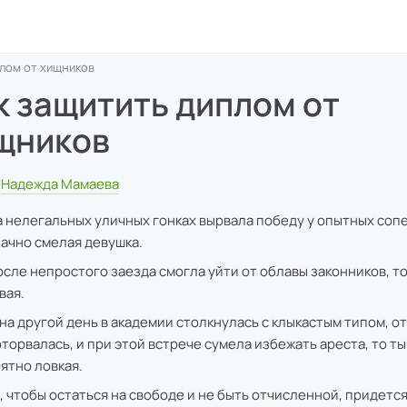
плом от хищников
к защитить диплом от
щников
Надежда Мамаева
а нелегальных уличных гонках вырвала победу у опытных сопе
ачно смелая девушка.
осле непростого заезда смогла уйти от облавы законников, то
вая.
 на другой день в академии столкнулась с клыкастым типом, о
оторвалась, и при этой встрече сумела избежать ареста, то ты 
ятно ловкая.
, чтобы остаться на свободе и не быть отчисленной, придется