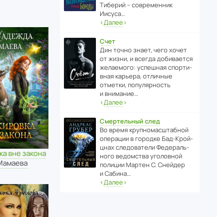
Тиберий – совре­менник
Иисуса…
‹
Далее
›
Счет
Дин точно знает, чего хочет
от жизни, и всегда доби­ва­ется
жела­е­мого: успе­шная спор­ти­
вная карьера, отли­чные
отметки, попу­ля­р­ность
и внимание…
‹
Далее
›
Смертельный след
Во время круп­но­мас­ш­та­бной
операции в городке Бад‑Крой­
цнах следо­ва­тели Феде­раль­
а вне закона
ного ведомства уголо­вной
Мамаева
полиции Мартен С. Снейдер
и Сабина…
‹
Далее
›