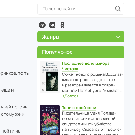
Жанры
Популярное
Последнее дело майора
Чистова
рников, то ты
Сюжет нового романа Водо­ла­з­
кина пост­роен как дете­ктив
и разво­ра­чи­ва­ется в совре­
 еще и
менном Пете­р­бурге. Убивают…
‹
Далее
›
т чьей погони
Тени южной ночи
Писа­тель­ница Маня Поли­ва­
к тому же и
нова стано­вится невольной
свиде­тель­ницей убийства
на тв-шоу. Спасаясь от твор­че­
 пойти на
с­кого кризиса, она приезжает…