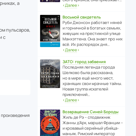
рниках, а
‹
Далее
›
Восьмой свидетель
Руби Джонсон рабо­тает няней
и горни­чной в богатых семьях,
ом пульсаров,
живущих на прес­ти­жной улице
и с
Манх­эт­тена. Она знает про них
всё. Их распо­рядок дня…
‹
Далее
›
ЗАТО: город забвения
После­дняя легенда города
Шелково была расска­зана,
но в мире ещё много мест,
хранящих свои мрачные тайны.
Новая группа иска­телей
приключений…
‹
Далее
›
Возвращение Синей Бороды
о произведения
Жиль де Рэ – спод­ви­жник
Жанны д’Арк, маршал Франции –
и кровавый серийный убийца-
маньяк. Римский импе­ратор