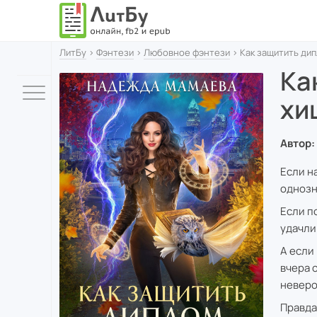
ЛитБу
›
Фэнтези
›
Любовное фэнтези
› Как защитить ди
Ка
хи
Автор:
Если н
однозн
Если п
удачли
А если
вчера 
неверо
Правда