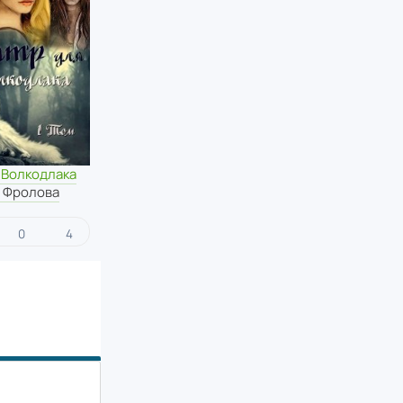
 Волкодлака
 Фролова
0
4