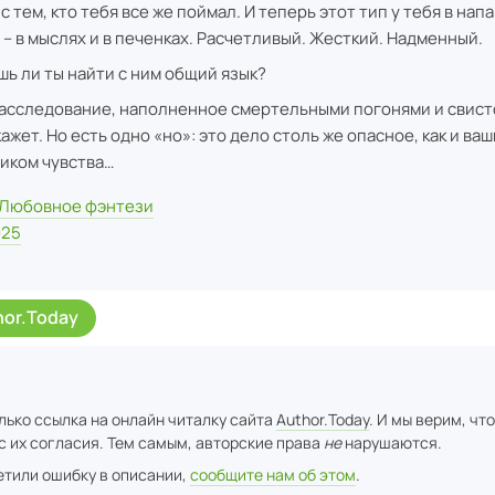
с тем, кто тебя все же поймал. И теперь этот тип у тебя в напа
 – в мыслях и в печенках. Расчетливый. Жесткий. Надменный.
ь ли ты найти с ним общий язык?
асследование, наполненное смертельными погонями и свист
ажет. Но есть одно «но»: это дело столь же опасное, как и ваш
иком чувства…
Любовное фэнтези
025
hor.Today
лько ссылка на онлайн читалку сайта
Author.Today
. И мы верим, чт
с их согласия. Тем самым, авторские права
не
нарушаются.
метили ошибку в описании,
сообщите нам об этом
.