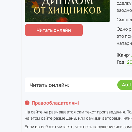
сделку 
заодно
Сможеш
Одно р
это пок
напарн
Жанр:
Год:
2
Читать онлайн
Aut
Правообладателям!
На сайте
не
размещается сам текст произведения. То
на этом сайте размещены, или самими авторами, или 
Если вы всё же считаете, что есть нарушение или за