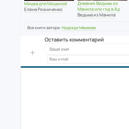
Дневник Ведьмы из
Мишка для Мишиной
Манила или гид в Ад
Елена Ризниченко
Ведьма из Манила
Все книги автора:
Надежда Мвмаева
Оставить комментарий