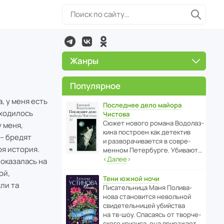
Жанры
Популярное
, у меня есть
Последнее дело майора
иходилось
Чистова
Сюжет нового романа Водо­ла­з­
у меня,
кина пост­роен как дете­ктив
 – бредят
и разво­ра­чи­ва­ется в совре­
оя история.
менном Пете­р­бурге. Убивают…
‹
Далее
›
 оказалась на
ой,
Тени южной ночи
ли та
Писа­тель­ница Маня Поли­ва­
нова стано­вится невольной
свиде­тель­ницей убийства
на тв-шоу. Спасаясь от твор­че­
с­кого кризиса, она приезжает…