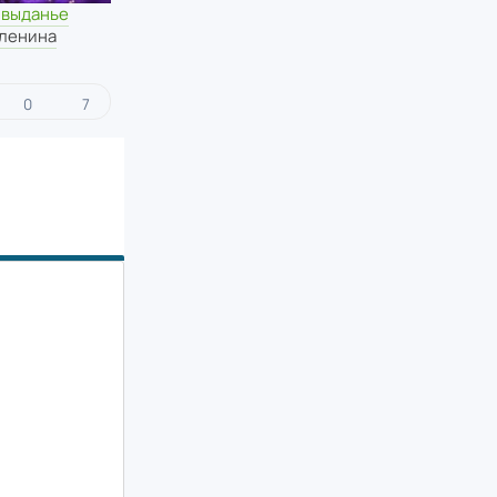
 выданье
ленина
0
7