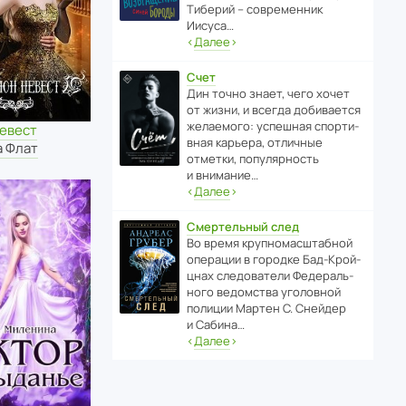
Тиберий – совре­менник
Иисуса…
‹
Далее
›
Счет
Дин точно знает, чего хочет
от жизни, и всегда доби­ва­ется
жела­е­мого: успе­шная спор­ти­
невест
вная карьера, отли­чные
а Флат
отметки, попу­ля­р­ность
и внимание…
‹
Далее
›
Смертельный след
Во время круп­но­мас­ш­та­бной
операции в городке Бад‑Крой­
цнах следо­ва­тели Феде­раль­
ного ведомства уголо­вной
полиции Мартен С. Снейдер
и Сабина…
‹
Далее
›