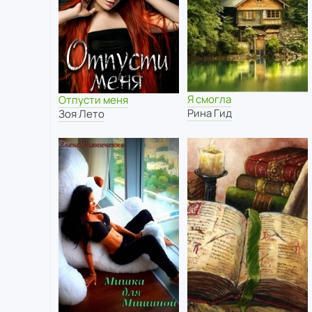
Я смогла
Отпусти меня
Рина Гид
Зоя Лето