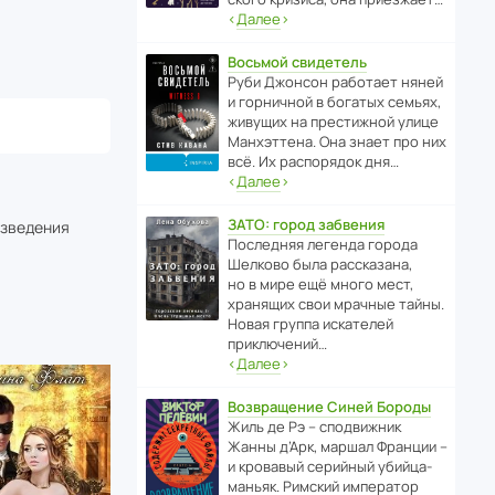
‹
Далее
›
Восьмой свидетель
Руби Джонсон рабо­тает няней
и горни­чной в богатых семьях,
живущих на прес­ти­жной улице
Манх­эт­тена. Она знает про них
всё. Их распо­рядок дня…
‹
Далее
›
ЗАТО: город забвения
изведения
После­дняя легенда города
Шелково была расска­зана,
но в мире ещё много мест,
хранящих свои мрачные тайны.
Новая группа иска­телей
приключений…
‹
Далее
›
Возвращение Синей Бороды
Жиль де Рэ – спод­ви­жник
Жанны д’Арк, маршал Франции –
и кровавый серийный убийца-
маньяк. Римский импе­ратор