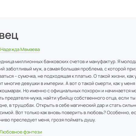
вец
Надежда Мвмаева
едница миллионных банковских счетов и мануфактур. Я молода
й заботливый муж, а самая большая проблема, с которой пр
аться – сумочка, не подходящая к платью. О такой жизни, как 
т многие девушки в империи. А вот о такой смерти, как у меня
 кошмарах. Но именно с официальных похорон и начинается м
ть предателя-мужа, найти убийцу собственного отца, если ты
дне, в трущобах. Открыть в себе магический дар и стать сильн
симой. Вот только как вновь поверить в любовь? Особенно, ес
чиво преследует меня, грозя поймать душу.
Любовное фэнтези