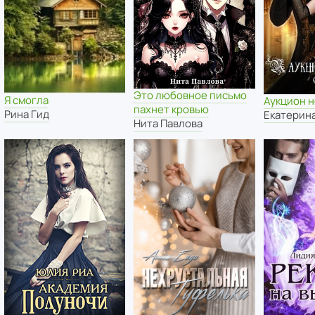
Это любовное письмо
Я смогла
Аукцион 
пахнет кровью
Рина Гид
Екатерин
Нита Павлова