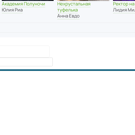
Академия Полуночи
Нехрустальная
Ректор на
Юлия Риа
туфелька
Лидия Ми
Анна Евдо