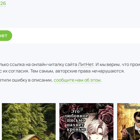
026
нет
лько ссылка на онлайн читалку сайта
ЛитНет
. И мы верим, что про
с их согласия. Тем самым, авторские права
не
нарушаются.
метили ошибку в описании,
сообщите нам об этом
.