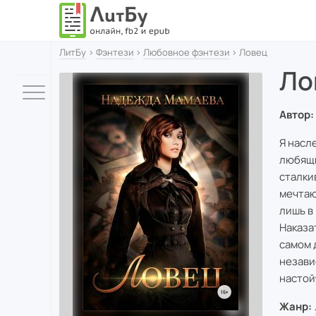
ЛитБу
›
Фэнтези
›
Любовное фэнтези
› Ловец
Ло
Автор:
Я насл
любящи
сталкив
мечтаю
лишь в
Наказа
самом 
незави
настой
Жанр: