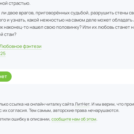
ной страстью.
 ли двое врагов, приговорённых судьбой, разрушить стены с
го и узнать, какой нежностью на самом деле может обладать 
лк наконец-то нашел свою половинку? Или их любовь станет 
ей стаи?
Любовное фэнтези
025
нет
лько ссылка на онлайн читалку сайта
ЛитНет
. И мы верим, что про
с их согласия. Тем самым, авторские права
не
нарушаются.
метили ошибку в описании,
сообщите нам об этом
.