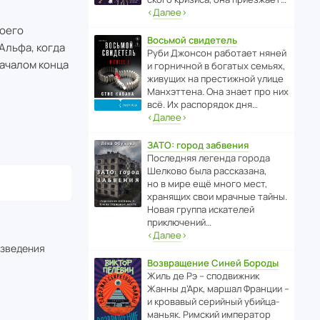
‹
Далее
›
воего
Восьмой свидетель
Альфа, когда
Руби Джонсон рабо­тает няней
началом конца
и горни­чной в богатых семьях,
живущих на прес­ти­жной улице
Манх­эт­тена. Она знает про них
всё. Их распо­рядок дня…
‹
Далее
›
ЗАТО: город забвения
После­дняя легенда города
Шелково была расска­зана,
но в мире ещё много мест,
хранящих свои мрачные тайны.
Новая группа иска­телей
приключений…
‹
Далее
›
изведения
Возвращение Синей Бороды
Жиль де Рэ – спод­ви­жник
Жанны д’Арк, маршал Франции –
и кровавый серийный убийца-
маньяк. Римский импе­ратор