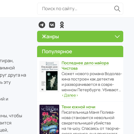
Жанры
Популярное
тиран,
Последнее дело майора
заимной
Чистова
Сюжет нового романа Водо­ла­з­
уг друга на
кина пост­роен как дете­ктив
ь эту
и разво­ра­чи­ва­ется в совре­
менном Пете­р­бурге. Убивают…
‹
Далее
›
ий и
Тени южной ночи
Писа­тель­ница Маня Поли­ва­
уны, чтобы
нова стано­вится невольной
вится
свиде­тель­ницей убийства
на тв-шоу. Спасаясь от твор­че­
щей,
с­кого кризиса, она приезжает…