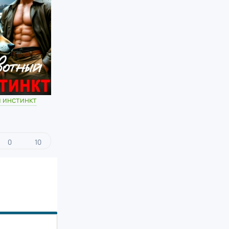
 инстинкт
0
10