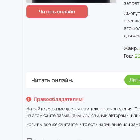
запрет
Смогут
прошло
его Во
для вс
Жанр:
Год:
2
Читать онлайн
Лит
Правообладателям!
На сайте
не
размещается сам текст произведения. То
на этом сайте размещены, или самими авторами, или 
Если вы всё же считаете, что есть нарушение или за