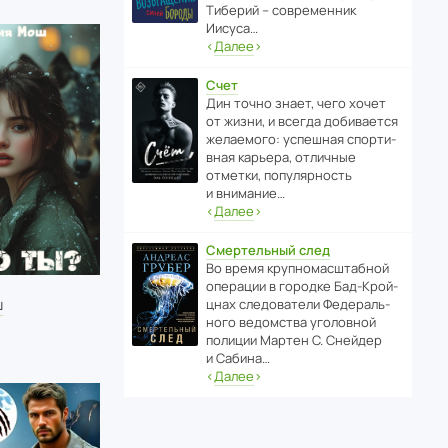
Тиберий – совре­менник
Иисуса…
‹
Далее
›
Счет
Дин точно знает, чего хочет
от жизни, и всегда доби­ва­ется
жела­е­мого: успе­шная спор­ти­
вная карьера, отли­чные
отметки, попу­ля­р­ность
и внимание…
‹
Далее
›
Смертельный след
Во время круп­но­мас­ш­та­бной
операции в городке Бад‑Крой­
ш
цнах следо­ва­тели Феде­раль­
ного ведомства уголо­вной
полиции Мартен С. Снейдер
и Сабина…
‹
Далее
›