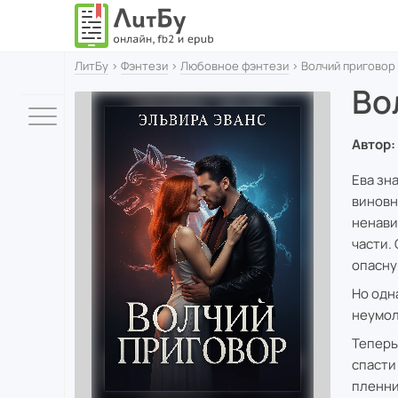
ЛитБу
›
Фэнтези
›
Любовное фэнтези
› Волчий приговор
Во
Автор:
Ева зн
виновн
ненави
части.
опасну
Но одн
неумол
Теперь
спасти
пленни