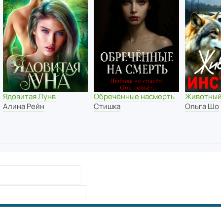
Ядовитая Лунв
Обречённые насмерть
Животный
Алина Рейн
Стишка
Ольга Шо