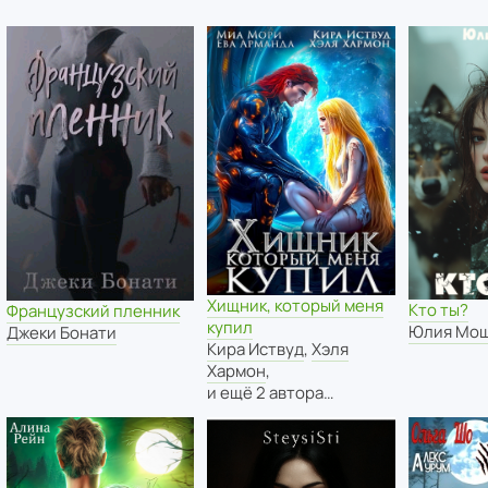
Хищник, который меня
Кто ты?
Французский пленник
купил
Юлия Мо
Джеки Бонати
Кира Иствуд
,
Хэля
Хармон
,
и ещё 2 автора…