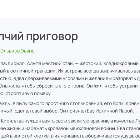
лчий приговор
Эльвира Эванс
ала: Кирилл, Альфа местной стаи, — жестокий, хладнокровный 
ый в её личной трагедии. Их встреча всегда заканчивалась в
стью, едва сдерживаемыми угрозами и желанием разорвать др
 Она жила, чтобы сбросить его с трона. Он жил, чтобы устранит
ю, строптивую помеху.
ажды, в пылу самого яростного столкновения, его Волк, древн
имый, сделал свой выбор. Он признал Еву Истинной Парой.
 Кирилл вынужден взять свою заклятую врагиню в качестве Л
 её жизнь и избежать кровавой межклановой войны. Ева стано
цей в золотой клетке, а их ненависть оборачивается удушаю