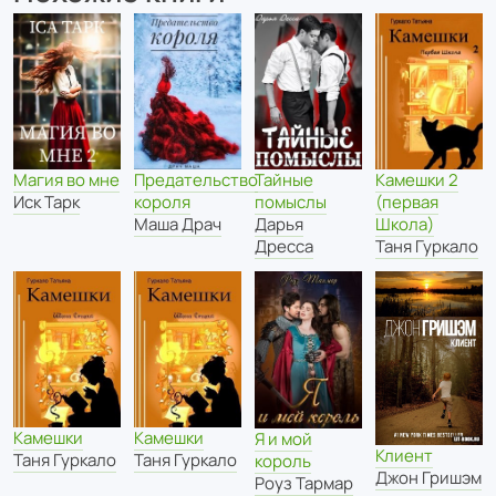
Камешки 2
Магия во мне
Предательство
Тайные
(первая
Иск Тарк
короля
помыслы
Школа)
Маша Драч
Дарья
Таня Гуркало
Дресса
Камешки
Камешки
Я и мой
Клиент
Таня Гуркало
Таня Гуркало
король
Джон Гришэм
Роуз Тармар