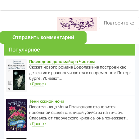
Отправить комментарий
Популярное
Последнее дело майора Чистова
Сюжет нового романа Водо­ла­з­кина пост­роен как
дете­ктив и разво­ра­чи­ва­ется в совре­менном Пете­р­
бурге. Убивают…
‹
Далее
›
Тени южной ночи
Писа­тель­ница Маня Поли­ва­нова стано­вится
невольной свиде­тель­ницей убийства на тв-шоу.
Спасаясь от твор­че­с­кого кризиса, она приезжает…
‹
Далее
›