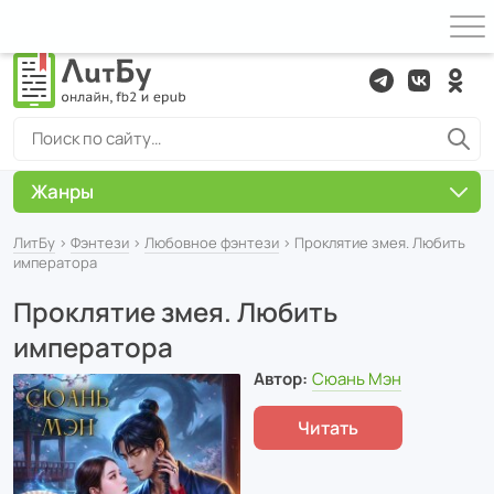
Жанры
ЛитБу
›
Фэнтези
›
Любовное фэнтези
› Проклятие змея. Любить
императора
Проклятие змея. Любить
императора
Автор:
Сюань Мэн
Читать