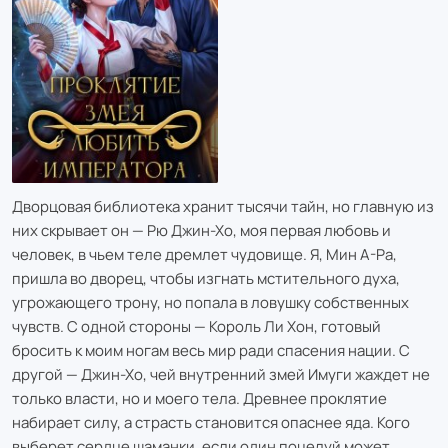
Дворцовая библиотека хранит тысячи тайн, но главную из
них скрывает он — Рю Джин-Хо, моя первая любовь и
человек, в чьем теле дремлет чудовище. Я, Мин А-Ра,
пришла во дворец, чтобы изгнать мстительного духа,
угрожающего трону, но попала в ловушку собственных
чувств. С одной стороны — Король Ли Хон, готовый
бросить к моим ногам весь мир ради спасения нации. С
другой — Джин-Хо, чей внутренний змей Имуги жаждет не
только власти, но и моего тела. Древнее проклятие
набирает силу, а страсть становится опаснее яда. Кого
выберет сердце шаманки, если один поцелуй может