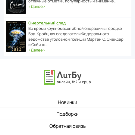
отли­чные отметки, попу­ля­р­ность и внимание…
‹
Далее
›
Смертельный след
Во время круп­но­мас­ш­та­бной операции в городке
Бад‑Крой­цнах следо­ва­тели Феде­раль­ного
ведомства уголо­вной полиции Мартен С. Снейдер
и Сабина…
‹
Далее
›
Новинки
Подборки
Обратная связь