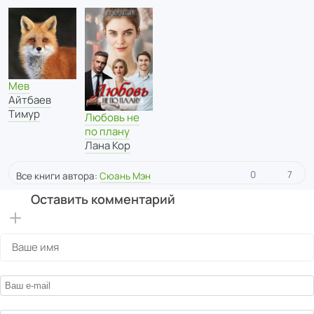
Мев
Айтбаев
Тимур
Любовь не
по плану
Лана Кор
0
7
Все книги автора:
Сюань Мэн
Оставить комментарий