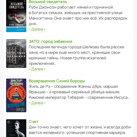
Восьмой свидетель
Руби Джонсон рабо­тает няней и горни­чной
в богатых семьях, живущих на прес­ти­жной улице
Манх­эт­тена. Она знает про них всё. Их распо­рядок
дня…
‹
Далее
›
ЗАТО: город забвения
После­дняя легенда города Шелково была расска­
зана, но в мире ещё много мест, хранящих свои
мрачные тайны. Новая группа иска­телей
приключений…
‹
Далее
›
Возвращение Синей Бороды
Жиль де Рэ – спод­ви­жник Жанны д’Арк, маршал
Франции – и кровавый серийный убийца-маньяк.
Римский импе­ратор Тиберий – совре­менник Иисуса…
‹
Далее
›
Счет
Дин точно знает, чего хочет от жизни, и всегда доби­
ва­ется жела­е­мого: успе­шная спор­ти­вная карьера,