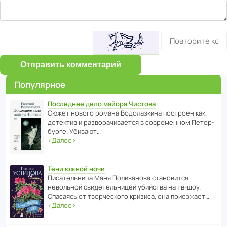
Отправить комментарий
Популярное
Последнее дело майора Чистова
Сюжет нового романа Водо­ла­з­кина пост­роен как
дете­ктив и разво­ра­чи­ва­ется в совре­менном Пете­р­
бурге. Убивают…
‹
Далее
›
Тени южной ночи
Писа­тель­ница Маня Поли­ва­нова стано­вится
невольной свиде­тель­ницей убийства на тв-шоу.
Спасаясь от твор­че­с­кого кризиса, она приезжает…
‹
Далее
›