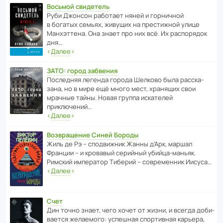
Восьмой свидетель
Руби Джонсон рабо­тает няней и горни­чной
в богатых семьях, живущих на прес­ти­жной улице
Манх­эт­тена. Она знает про них всё. Их распо­рядок
дня…
‹
Далее
›
ЗАТО: город забвения
После­дняя легенда города Шелково была расска­
зана, но в мире ещё много мест, хранящих свои
мрачные тайны. Новая группа иска­телей
приключений…
‹
Далее
›
Возвращение Синей Бороды
Жиль де Рэ – спод­ви­жник Жанны д’Арк, маршал
Франции – и кровавый серийный убийца-маньяк.
Римский импе­ратор Тиберий – совре­менник Иисуса…
‹
Далее
›
Счет
Дин точно знает, чего хочет от жизни, и всегда доби­
ва­ется жела­е­мого: успе­шная спор­ти­вная карьера,