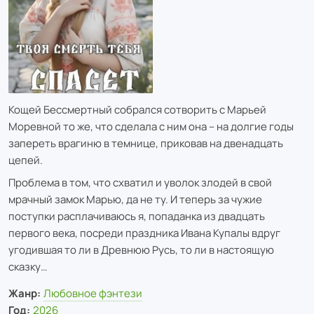
Кощей Бессмертный собрался сотворить с Марьей
Моревной то же, что сделала с ним она – на долгие годы
запереть врагиню в темнице, приковав на двенадцать
цепей.
Проблема в том, что схватил и уволок злодей в свой
мрачный замок Марью, да не ту. И теперь за чужие
поступки расплачиваюсь я, попаданка из двадцать
первого века, посреди праздника Ивана Купалы вдруг
угодившая то ли в Древнюю Русь, то ли в настоящую
сказку…
Жанр:
Любовное фэнтези
Год:
2026