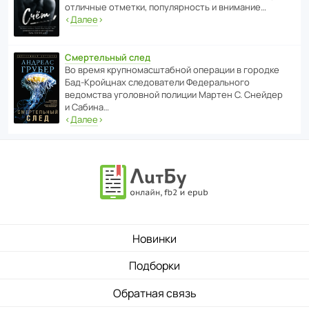
отли­чные отметки, попу­ля­р­ность и внимание…
‹
Далее
›
Смертельный след
Во время круп­но­мас­ш­та­бной операции в городке
Бад‑Крой­цнах следо­ва­тели Феде­раль­ного
ведомства уголо­вной полиции Мартен С. Снейдер
и Сабина…
‹
Далее
›
Новинки
Подборки
Обратная связь