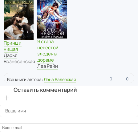
Я стала
Принц и
невестой
нищая
злодея в
Дарья
дораме
Вознесенская
Леа Рейн
0
0
Все книги автора:
Лена Валевская
Оставить комментарий