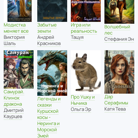
Модистка
Забытые
Игра или
Волшебный
меняет все
земли
реальность
лес
Виктория
Андрей
Тацуя
Стефания Эн
Шаль
Красников
Самурай.
Дар
Про Ушку и
Клинок
Легенды и
Серафимы
Нычика
дракона
сказки
Катя Тева
Ольга Эр
Дмитрий
Куршской
Каурцев
косы -
Неринга и
Морской
Змей