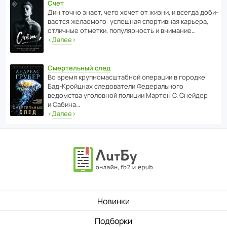
Счет
Дин точно знает, чего хочет от жизни, и всегда доби­
ва­ется жела­е­мого: успе­шная спор­ти­вная карьера,
отли­чные отметки, попу­ля­р­ность и внимание…
‹
Далее
›
Смертельный след
Во время круп­но­мас­ш­та­бной операции в городке
Бад‑Крой­цнах следо­ва­тели Феде­раль­ного
ведомства уголо­вной полиции Мартен С. Снейдер
и Сабина…
‹
Далее
›
Новинки
Подборки