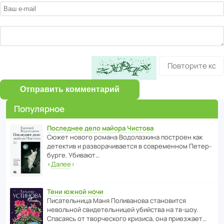
Отправить комментарий
Популярное
Последнее дело майора Чистова
Сюжет нового романа Водо­ла­з­кина пост­роен как
дете­ктив и разво­ра­чи­ва­ется в совре­менном Пете­р­
бурге. Убивают…
‹
Далее
›
Тени южной ночи
Писа­тель­ница Маня Поли­ва­нова стано­вится
невольной свиде­тель­ницей убийства на тв-шоу.
Спасаясь от твор­че­с­кого кризиса, она приезжает…