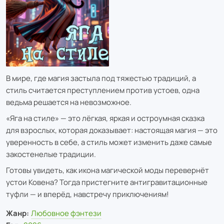
В мире, где магия застыла под тяжестью традиций, а
стиль считается преступлением против устоев, одна
ведьма решается на невозможное.
«Яга на стиле» — это лёгкая, яркая и остроумная сказка
для взрослых, которая доказывает: настоящая магия — это
уверенность в себе, а стиль может изменить даже самые
закостенелые традиции.
Готовы увидеть, как икона магической моды перевернёт
устои Ковена? Тогда пристегните антигравитационные
туфли — и вперёд, навстречу приключениям!
Жанр:
Любовное фэнтези