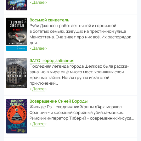
‹
Далее
›
Восьмой свидетель
Руби Джонсон рабо­тает няней и горни­чной
в богатых семьях, живущих на прес­ти­жной улице
Манх­эт­тена. Она знает про них всё. Их распо­рядок
дня…
‹
Далее
›
ЗАТО: город забвения
После­дняя легенда города Шелково была расска­
зана, но в мире ещё много мест, хранящих свои
мрачные тайны. Новая группа иска­телей
приключений…
‹
Далее
›
Возвращение Синей Бороды
Жиль де Рэ – спод­ви­жник Жанны д’Арк, маршал
Франции – и кровавый серийный убийца-маньяк.
Римский импе­ратор Тиберий – совре­менник Иисуса…
‹
Далее
›