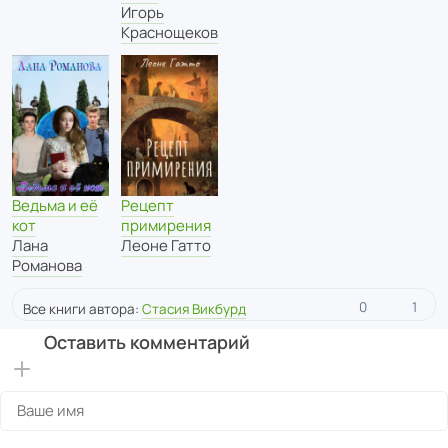
Игорь
Краснощеков
Ведьма и её
Рецепт
кот
примирения
Лана
Леоне Гатто
Романова
0
1
Все книги автора:
Стасия Викбурд
Оставить комментарий