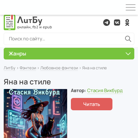
Жанры
ЛитБу
›
Фэнтези
›
Любовное фэнтези
› Яна на стиле
Яна на стиле
Автор:
Стасия Викбурд
Читать