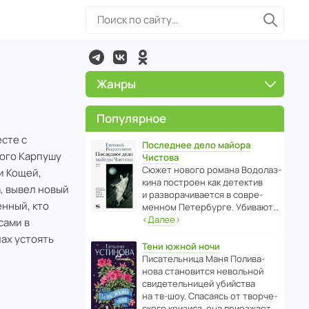
Жанры
Популярное
есте с
Последнее дело майора
вого Карпушу
Чистова
Сюжет нового романа Водо­ла­з­
и Кощей,
кина пост­роен как дете­ктив
, вывел новый
и разво­ра­чи­ва­ется в совре­
енный, кто
менном Пете­р­бурге. Убивают…
‹
Далее
›
сами в
лах устоять
Тени южной ночи
Писа­тель­ница Маня Поли­ва­
нова стано­вится невольной
свиде­тель­ницей убийства
на тв-шоу. Спасаясь от твор­че­
с­кого кризиса, она приезжает…