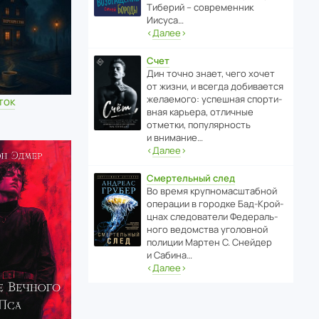
Тиберий – совре­менник
Иисуса…
‹
Далее
›
Счет
Дин точно знает, чего хочет
от жизни, и всегда доби­ва­ется
жела­е­мого: успе­шная спор­ти­
ток
вная карьера, отли­чные
отметки, попу­ля­р­ность
и внимание…
‹
Далее
›
Смертельный след
Во время круп­но­мас­ш­та­бной
операции в городке Бад‑Крой­
цнах следо­ва­тели Феде­раль­
ного ведомства уголо­вной
полиции Мартен С. Снейдер
и Сабина…
‹
Далее
›