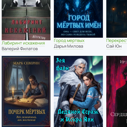
Город мертвых
Перекрес
Лабиринт искажения
Дарья Милова
Сай Юн
Валерий Филатов