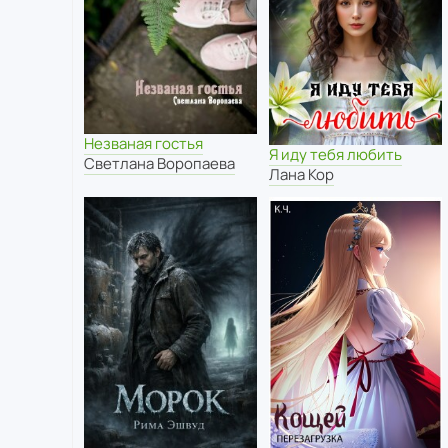
Незваная гостья
Я иду тебя любить
Светлана Воропаева
Лана Кор