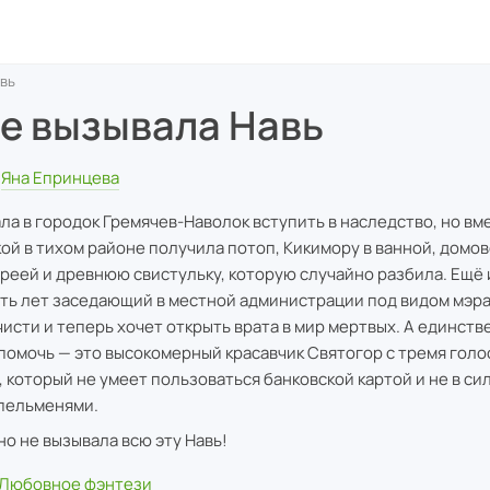
авь
не вызывала Навь
Яна Епринцева
ла в городок Гремячев-Наволок вступить в наследство, но вм
ой в тихом районе получила потоп, Кикимору в ванной, домо
ареей и древнюю свистульку, которую случайно разбила. Ещё 
ть лет заседающий в местной администрации под видом мэра
чисти и теперь хочет открыть врата в мир мертвых. А единств
помочь — это высокомерный красавчик Святогор с тремя голо
, который не умеет пользоваться банковской картой и не в си
пельменями.
но не вызывала всю эту Навь!
Любовное фэнтези