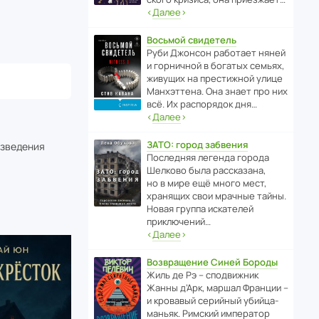
‹
Далее
›
Восьмой свидетель
Руби Джонсон рабо­тает няней
и горни­чной в богатых семьях,
живущих на прес­ти­жной улице
Манх­эт­тена. Она знает про них
всё. Их распо­рядок дня…
‹
Далее
›
ЗАТО: город забвения
изведения
После­дняя легенда города
Шелково была расска­зана,
но в мире ещё много мест,
хранящих свои мрачные тайны.
Новая группа иска­телей
приключений…
‹
Далее
›
Возвращение Синей Бороды
Жиль де Рэ – спод­ви­жник
Жанны д’Арк, маршал Франции –
и кровавый серийный убийца-
маньяк. Римский импе­ратор