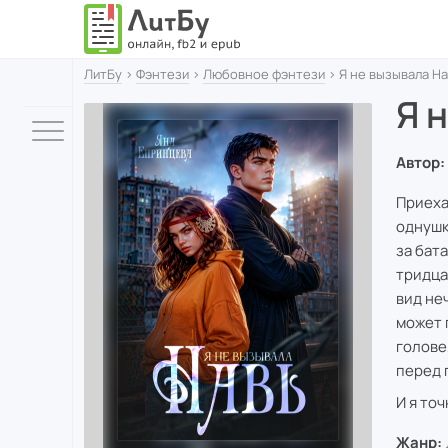
ЛитБу
›
Фэнтези
›
Любовное фэнтези
› Я не вызывала Н
Я 
Автор:
Приеха
однушк
за бат
тридца
вид не
может 
голове
перед 
И я точ
Жанр: