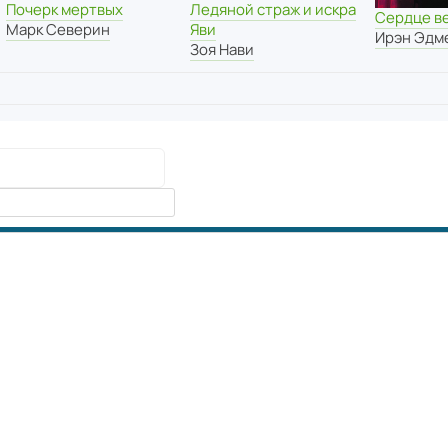
Почерк мертвых
Ледяной страж и искра
Сердце в
Марк Северин
Яви
Ирэн Эдм
Зоя Нави