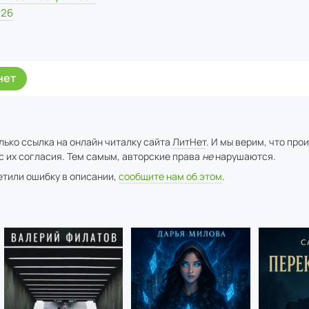
026
нет
лько ссылка на онлайн читалку сайта
ЛитНет
. И мы верим, что про
с их согласия. Тем самым, авторские права
не
нарушаются.
метили ошибку в описании,
сообщите нам об этом
.