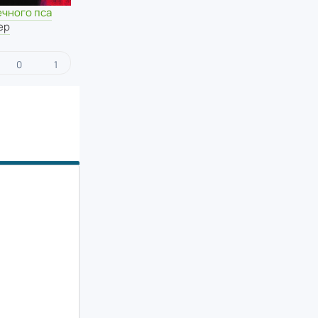
ечного пса
ер
0
1