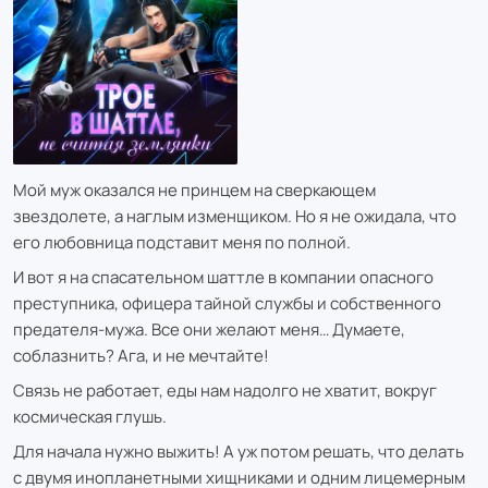
Мой муж оказался не принцем на сверкающем
звездолете, а наглым изменщиком. Но я не ожидала, что
его любовница подставит меня по полной.
И вот я на спасательном шаттле в компании опасного
преступника, офицера тайной службы и собственного
предателя-мужа. Все они желают меня… Думаете,
соблазнить? Ага, и не мечтайте!
Связь не работает, еды нам надолго не хватит, вокруг
космическая глушь.
Для начала нужно выжить! А уж потом решать, что делать
с двумя инопланетными хищниками и одним лицемерным