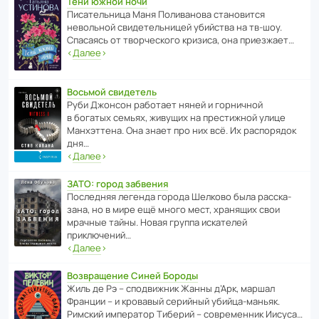
Тени южной ночи
Писа­тель­ница Маня Поли­ва­нова стано­вится
невольной свиде­тель­ницей убийства на тв-шоу.
Спасаясь от твор­че­с­кого кризиса, она приезжает…
‹
Далее
›
Восьмой свидетель
Руби Джонсон рабо­тает няней и горни­чной
в богатых семьях, живущих на прес­ти­жной улице
Манх­эт­тена. Она знает про них всё. Их распо­рядок
дня…
‹
Далее
›
ЗАТО: город забвения
После­дняя легенда города Шелково была расска­
зана, но в мире ещё много мест, хранящих свои
мрачные тайны. Новая группа иска­телей
приключений…
‹
Далее
›
Возвращение Синей Бороды
Жиль де Рэ – спод­ви­жник Жанны д’Арк, маршал
Франции – и кровавый серийный убийца-маньяк.
Римский импе­ратор Тиберий – совре­менник Иисуса…