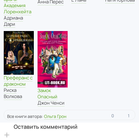
Анна Перес
Академия
Лоренхейта
Адриана
Дари
Преферанс с
драконом
Риска
Замок
Волкова
Опасный
Джон Ченси
0
1
Все книги автора:
Ольга Грон
Оставить комментарий