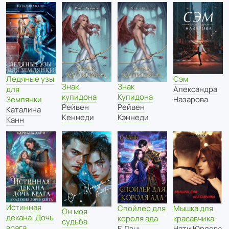
Ледяные узы
Сэм
Знак
Знак
для
Александра
Купидона
купидона
Землянки
Назарова
Рейвен
Рейвен
Каталина
Кэннеди
Кеннеди
Канн
Истинная
Спойлер для
Мышка для
Он моя
декана. Дочь
короля ада
красавчика
судьба
врага.
Е Лань
Нати Юрлова