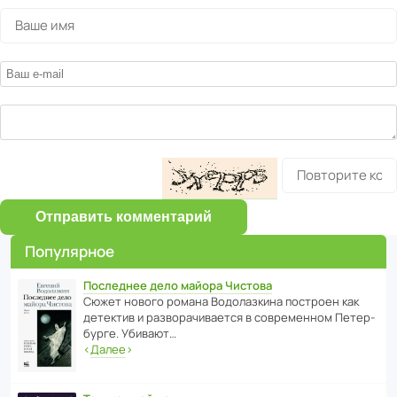
Отправить комментарий
Популярное
Последнее дело майора Чистова
Сюжет нового романа Водо­ла­з­кина пост­роен как
дете­ктив и разво­ра­чи­ва­ется в совре­менном Пете­р­
бурге. Убивают…
‹
Далее
›