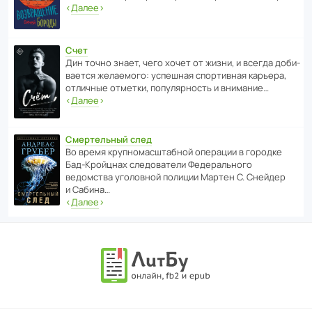
‹
Далее
›
Счет
Дин точно знает, чего хочет от жизни, и всегда доби­
ва­ется жела­е­мого: успе­шная спор­ти­вная карьера,
отли­чные отметки, попу­ля­р­ность и внимание…
‹
Далее
›
Смертельный след
Во время круп­но­мас­ш­та­бной операции в городке
Бад‑Крой­цнах следо­ва­тели Феде­раль­ного
ведомства уголо­вной полиции Мартен С. Снейдер
и Сабина…
‹
Далее
›