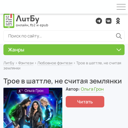
Жанры
ЛитБу
›
Фэнтези
›
Любовное фэнтези
› Трое в шаттле, не считая
землянки
Трое в шаттле, не считая землянки
Автор:
Ольга Грон
Читать