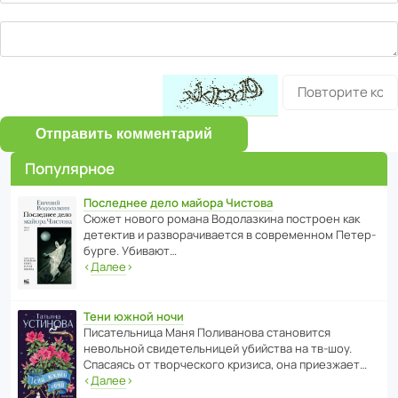
Отправить комментарий
Популярное
Последнее дело майора Чистова
Сюжет нового романа Водо­ла­з­кина пост­роен как
дете­ктив и разво­ра­чи­ва­ется в совре­менном Пете­р­
бурге. Убивают…
‹
Далее
›
Тени южной ночи
Писа­тель­ница Маня Поли­ва­нова стано­вится
невольной свиде­тель­ницей убийства на тв-шоу.
Спасаясь от твор­че­с­кого кризиса, она приезжает…
‹
Далее
›