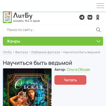
Жанры
ЛитБу
›
Фэнтези
›
Любовное фэнтези
› Научиться быть ведьмой
Научиться быть ведьмой
Автор:
Ольга Обская
Читать