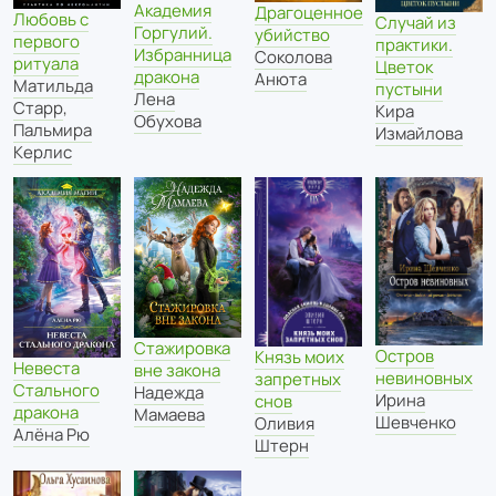
Академия
Драгоценное
Любовь с
Случай из
Горгулий.
убийство
первого
практики.
Избранница
Соколова
ритуала
Цветок
дракона
Анюта
Матильда
пустыни
Лена
Старр
,
Кира
Обухова
Пальмира
Измайлова
Керлис
Стажировка
Остров
Князь моих
Невеста
вне закона
невиновных
запретных
Стального
Надежда
Ирина
снов
дракона
Мамаева
Шевченко
Оливия
Алёна Рю
Штерн