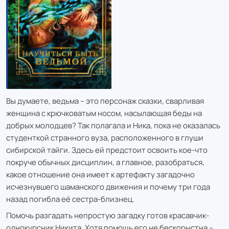
Вы думаете, ведьма – это персонаж сказки, сварливая
женщина с крючковатым носом, насылающая беды на
добрых молодцев? Так полагала и Ника, пока не оказалась
студенткой странного вуза, расположенного в глуши
сибирской тайги. Здесь ей предстоит освоить кое-что
покруче обычных дисциплин, а главное, разобраться,
какое отношение она имеет к артефакту загадочно
исчезнувшего шаманского движения и почему три года
назад погибла её сестра-близнец.
Помочь разгадать непростую загадку готов красавчик-
однокурсник Никита. Хотя помощь его не бескорыстна –