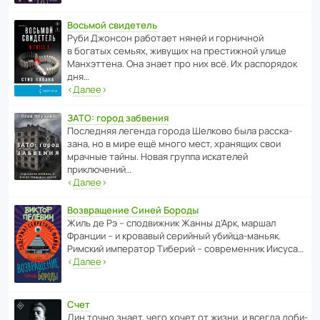
Восьмой свидетель
Руби Джонсон рабо­тает няней и горни­чной
в богатых семьях, живущих на прес­ти­жной улице
Манх­эт­тена. Она знает про них всё. Их распо­рядок
дня…
‹
Далее
›
ЗАТО: город забвения
После­дняя легенда города Шелково была расска­
зана, но в мире ещё много мест, хранящих свои
мрачные тайны. Новая группа иска­телей
приключений…
‹
Далее
›
Возвращение Синей Бороды
Жиль де Рэ – спод­ви­жник Жанны д’Арк, маршал
Франции – и кровавый серийный убийца-маньяк.
Римский импе­ратор Тиберий – совре­менник Иисуса…
‹
Далее
›
Счет
Дин точно знает, чего хочет от жизни, и всегда доби­