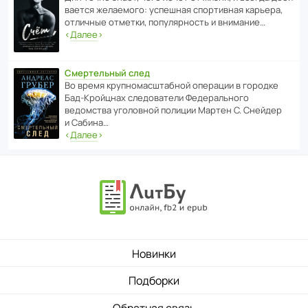
ва­ется жела­е­мого: успе­шная спор­ти­вная карьера,
отли­чные отметки, попу­ля­р­ность и внимание…
‹
Далее
›
Смертельный след
Во время круп­но­мас­ш­та­бной операции в городке
Бад‑Крой­цнах следо­ва­тели Феде­раль­ного
ведомства уголо­вной полиции Мартен С. Снейдер
и Сабина…
‹
Далее
›
Новинки
Подборки