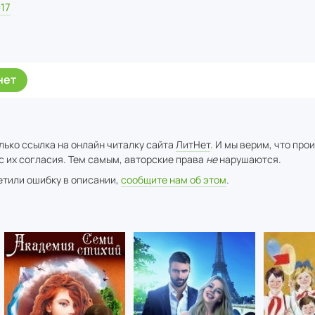
17
нет
лько ссылка на онлайн читалку сайта
ЛитНет
. И мы верим, что про
с их согласия. Тем самым, авторские права
не
нарушаются.
метили ошибку в описании,
сообщите нам об этом
.