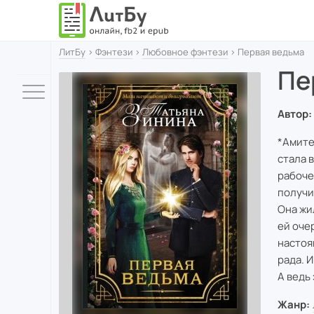
ЛитБу
›
Фэнтези
›
Любовное фэнтези
› Первая ведьма
Пе
Автор:
*Амите
стала 
рабоче
получи
Она жи
ей оче
настоя
рада. 
А ведь 
Жанр: