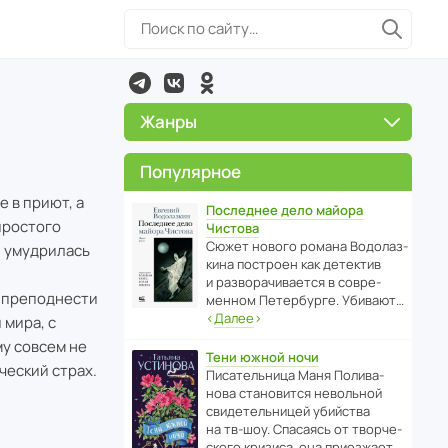
Жанры
Популярное
е в приют, а
Последнее дело майора
простого
Чистова
Сюжет нового романа Водо­ла­з­
и умудрилась
кина пост­роен как дете­ктив
и разво­ра­чи­ва­ется в совре­
а преподнести
менном Пете­р­бурге. Убивают…
‹
Далее
›
 мира, с
му совсем не
Тени южной ночи
ческий страх.
Писа­тель­ница Маня Поли­ва­
нова стано­вится невольной
свиде­тель­ницей убийства
на тв-шоу. Спасаясь от твор­че­
с­кого кризиса, она приезжает…