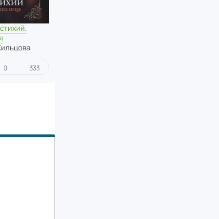
стихий.
я
Жильцова
0
333