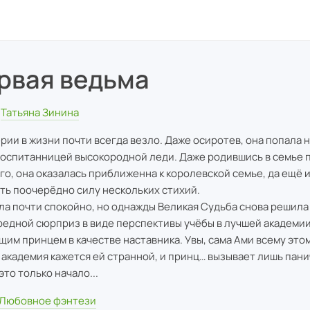
рвая ведьма
Татьяна Зинина
рии в жизни почти всегда везло. Даже осиротев, она попала н
воспитанницей высокородной леди. Даже родившись в семье 
го, она оказалась приближенна к королевской семье, да ещё 
ть поочерёдно силу нескольких стихий.
ла почти спокойно, но однажды Великая Судьба снова решил
редной сюрприз в виде перспективы учёбы в лучшей академии
щим принцем в качестве наставника. Увы, сама Ами всему это
И академия кажется ей странной, и принц… вызывает лишь пани
это только начало...
Любовное фэнтези