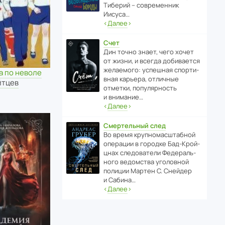
Тиберий – совре­менник
Иисуса…
‹
Далее
›
Счет
Дин точно знает, чего хочет
от жизни, и всегда доби­ва­ется
жела­е­мого: успе­шная спор­ти­
а по неволе
вная карьера, отли­чные
йтцев
отметки, попу­ля­р­ность
и внимание…
‹
Далее
›
Смертельный след
Во время круп­но­мас­ш­та­бной
операции в городке Бад‑Крой­
цнах следо­ва­тели Феде­раль­
ного ведомства уголо­вной
полиции Мартен С. Снейдер
и Сабина…
‹
Далее
›