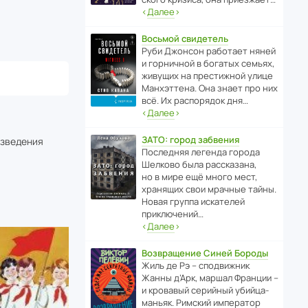
‹
Далее
›
Восьмой свидетель
Руби Джонсон рабо­тает няней
и горни­чной в богатых семьях,
живущих на прес­ти­жной улице
Манх­эт­тена. Она знает про них
всё. Их распо­рядок дня…
‹
Далее
›
ЗАТО: город забвения
изведения
После­дняя легенда города
Шелково была расска­зана,
но в мире ещё много мест,
хранящих свои мрачные тайны.
Новая группа иска­телей
приключений…
‹
Далее
›
Возвращение Синей Бороды
Жиль де Рэ – спод­ви­жник
Жанны д’Арк, маршал Франции –
и кровавый серийный убийца-
маньяк. Римский импе­ратор