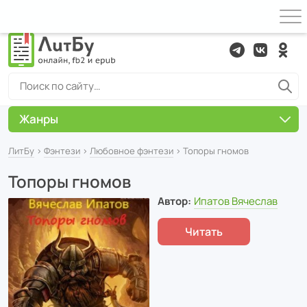
Жанры
ЛитБу
›
Фэнтези
›
Любовное фэнтези
› Топоры гномов
Топоры гномов
Автор:
Ипатов Вячеслав
Читать