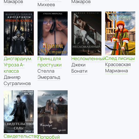
Макаров
Макаров
Михеев
След лисицы
Дисгардиум.
Принц для
Несломленный
Красовская
Угроза А-
простушки
Джеки
Марианна
класса
Стелла
Бонати
Данияр
Эмеральд
Сугралинов
Свидетельство
Попробуй