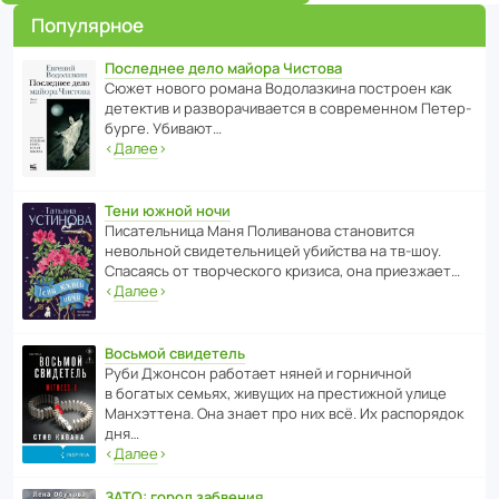
Популярное
Последнее дело майора Чистова
Сюжет нового романа Водо­ла­з­кина пост­роен как
дете­ктив и разво­ра­чи­ва­ется в совре­менном Пете­р­
бурге. Убивают…
‹
Далее
›
Тени южной ночи
Писа­тель­ница Маня Поли­ва­нова стано­вится
невольной свиде­тель­ницей убийства на тв-шоу.
Спасаясь от твор­че­с­кого кризиса, она приезжает…
‹
Далее
›
Восьмой свидетель
Руби Джонсон рабо­тает няней и горни­чной
в богатых семьях, живущих на прес­ти­жной улице
Манх­эт­тена. Она знает про них всё. Их распо­рядок
дня…
‹
Далее
›
ЗАТО: город забвения