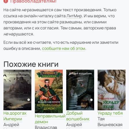
Правообладателям!
На сайте
не
размещается сам текст произведения. Только
ссылка на онлайн читалку сайта
ЛитМир
. И мы верим, что
произведения на этом сайте размещены, или самими
авторами, или с их согласия. Тем самым, авторские права
не
нарушаются.
Если вы всё же считаете, что есть нарушение или заметили
ошибку в описании,
сообщите нам об этом
.
Похожие книги
На дорогах
Добрый
Украду тебя
Неправильный
Империи
волшебник
Тая
демон
Андрей
Андрей
Вишневская
Владислав