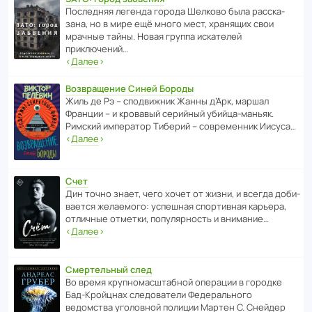
После­дняя легенда города Шелково была расска­
зана, но в мире ещё много мест, хранящих свои
мрачные тайны. Новая группа иска­телей
приключений…
‹
Далее
›
Возвращение Синей Бороды
Жиль де Рэ – спод­ви­жник Жанны д’Арк, маршал
Франции – и кровавый серийный убийца-маньяк.
Римский импе­ратор Тиберий – совре­менник Иисуса…
‹
Далее
›
Счет
Дин точно знает, чего хочет от жизни, и всегда доби­
ва­ется жела­е­мого: успе­шная спор­ти­вная карьера,
отли­чные отметки, попу­ля­р­ность и внимание…
‹
Далее
›
Смертельный след
Во время круп­но­мас­ш­та­бной операции в городке
Бад‑Крой­цнах следо­ва­тели Феде­раль­ного
ведомства уголо­вной полиции Мартен С. Снейдер