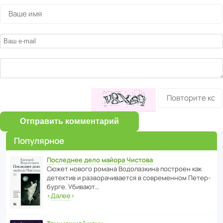
Отправить комментарий
Популярное
Последнее дело майора Чистова
Сюжет нового романа Водо­ла­з­кина пост­роен как
дете­ктив и разво­ра­чи­ва­ется в совре­менном Пете­р­
бурге. Убивают…
‹
Далее
›