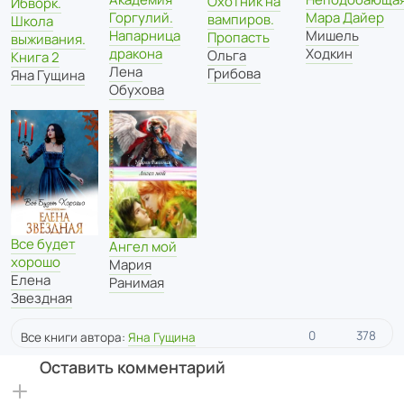
Охотник на
Ибворк.
Горгулий.
Мара Дайер
вампиров.
Школа
Напарница
Мишель
Пропасть
выживания.
дракона
Ходкин
Ольга
Книга 2
Лена
Грибова
Яна Гущина
Обухова
Все будет
Ангел мой
хорошо
Мария
Елена
Ранимая
Звездная
0
378
Все книги автора:
Яна Гущина
Оставить комментарий