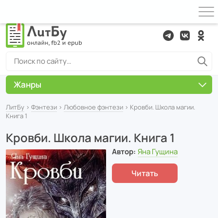
Жанры
ЛитБу
›
Фэнтези
›
Любовное фэнтези
› Кровби. Школа магии.
Книга 1
Кровби. Школа магии. Книга 1
Автор:
Яна Гущина
Читать