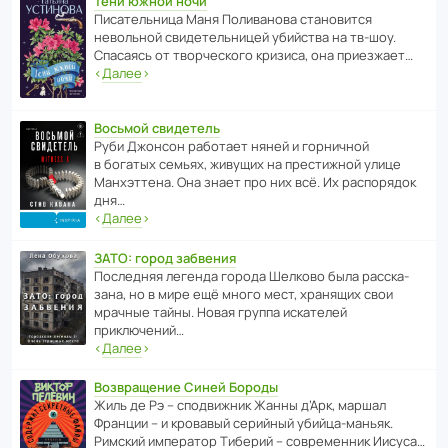
Тени южной ночи
Писа­тель­ница Маня Поли­ва­нова стано­вится
невольной свиде­тель­ницей убийства на тв-шоу.
Спасаясь от твор­че­с­кого кризиса, она приезжает…
‹
Далее
›
Восьмой свидетель
Руби Джонсон рабо­тает няней и горни­чной
в богатых семьях, живущих на прес­ти­жной улице
Манх­эт­тена. Она знает про них всё. Их распо­рядок
дня…
‹
Далее
›
ЗАТО: город забвения
После­дняя легенда города Шелково была расска­
зана, но в мире ещё много мест, хранящих свои
мрачные тайны. Новая группа иска­телей
приключений…
‹
Далее
›
Возвращение Синей Бороды
Жиль де Рэ – спод­ви­жник Жанны д’Арк, маршал
Франции – и кровавый серийный убийца-маньяк.
Римский импе­ратор Тиберий – совре­менник Иисуса…