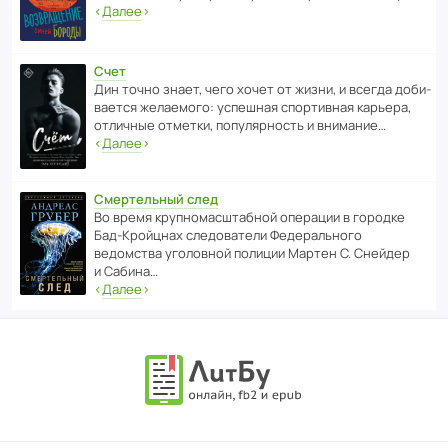
‹
Далее
›
Счет
Дин точно знает, чего хочет от жизни, и всегда доби­
ва­ется жела­е­мого: успе­шная спор­ти­вная карьера,
отли­чные отметки, попу­ля­р­ность и внимание…
‹
Далее
›
Смертельный след
Во время круп­но­мас­ш­та­бной операции в городке
Бад‑Крой­цнах следо­ва­тели Феде­раль­ного
ведомства уголо­вной полиции Мартен С. Снейдер
и Сабина…
‹
Далее
›