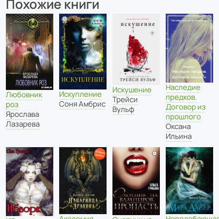
Похожие книги
Наследие
Искушение
Искупление
Любовник
предков.
Трейси
Соня Амбрис
роз
Договор из
Вульф
Ярослава
прошлого
Лазарева
Оксана
Ильина
Академия
Неподобающа