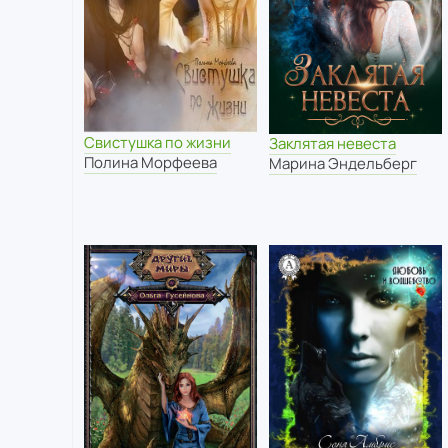
Свистушка по жизни
Заклятая невеста
Полина Морфеева
Марина Эндельберг