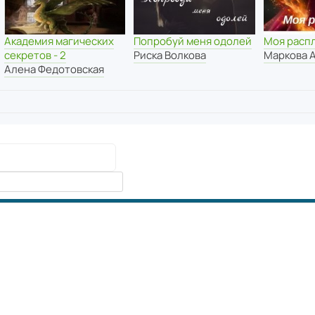
Академия магических
Моя расп
Попробуй меня одолей
секретов - 2
Маркова 
Риска Волкова
Алена Федотовская