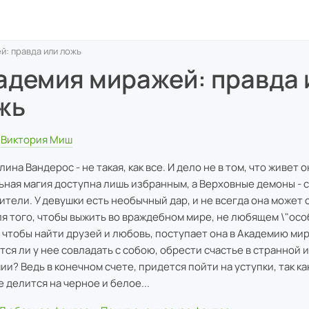
й: правда или ложь
адемия миражей: правда 
жь
Виктория Миш
ина Вандерос - не такая, как все. И дело не в том, что живет о
ьная магия доступна лишь избранным, а Верховные демоны - с
ители. У девушки есть необычный дар, и не всегда она может 
ля того, чтобы выжить во враждебном мире, не любящем \"ос
 чтобы найти друзей и любовь, поступает она в Академию ми
тся ли у нее совладать с собою, обрести счастье в странной 
ии? Ведь в конечном счете, придется пойти на уступки, так ка
е делится на черное и белое...