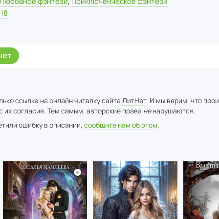
Любовное фэнтези
,
Приключенческое фэнтези
18
нет
лько ссылка на онлайн читалку сайта
ЛитНет
. И мы верим, что про
с их согласия. Тем самым, авторские права
не
нарушаются.
метили ошибку в описании,
сообщите нам об этом
.