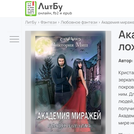
ЛитБу
›
Фэнтези
›
Любовное фэнтези
› Академия мираже
Ак
ло
Автор:
Кристал
зеркал
покров
ним. Д
людей,
получи
Академ
мире н