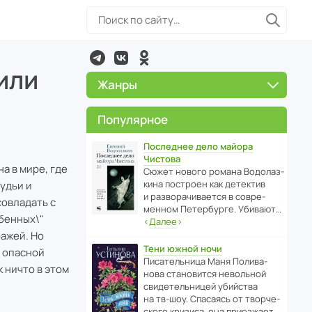
или
Жанры
Популярное
Последнее дело майора
Чистова
на в мире, где
Сюжет нового романа Водо­ла­з­
кина пост­роен как дете­ктив
удьи и
и разво­ра­чи­ва­ется в совре­
совладать с
менном Пете­р­бурге. Убивают…
обенных\"
‹
Далее
›
ражей. Но
Тени южной ночи
и опасной
Писа­тель­ница Маня Поли­ва­
к ничто в этом
нова стано­вится невольной
свиде­тель­ницей убийства
на тв-шоу. Спасаясь от твор­че­
с­кого кризиса, она приезжает…