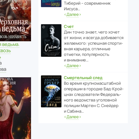
Тиберий – совре­менник
Иисуса…
‹
Далее
›
Счет
Дин точно знает, чего хочет
от жизни, и всегда доби­ва­ется
жела­е­мого: успе­шная спор­ти­
 ведьма.
вная карьера, отли­чные
квозь
отметки, попу­ля­р­ность
ь
и внимание…
а
‹
Далее
›
ова
Смертельный след
Во время круп­но­мас­ш­та­бной
операции в городке Бад‑Крой­
цнах следо­ва­тели Феде­раль­
ного ведомства уголо­вной
полиции Мартен С. Снейдер
и Сабина…
‹
Далее
›