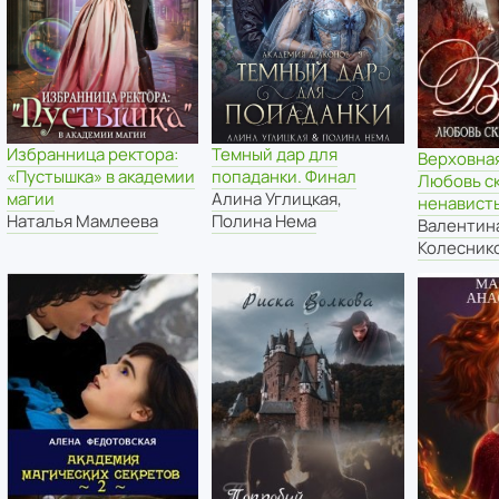
Темный дар для
Избранница ректора:
Верховная
попаданки. Финал
«Пустышка» в академии
Любовь с
Алина Углицкая
,
магии
ненавист
Полина Нема
Наталья Мамлеева
Валентин
Колесник