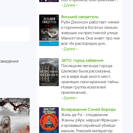
‹
Далее
›
Восьмой свидетель
Руби Джонсон рабо­тает няней
и горни­чной в богатых семьях,
живущих на прес­ти­жной улице
Манх­эт­тена. Она знает про них
всё. Их распо­рядок дня…
‹
Далее
›
ЗАТО: город забвения
изведения
После­дняя легенда города
Шелково была расска­зана,
но в мире ещё много мест,
хранящих свои мрачные тайны.
Новая группа иска­телей
приключений…
‹
Далее
›
Возвращение Синей Бороды
Жиль де Рэ – спод­ви­жник
Жанны д’Арк, маршал Франции –
и кровавый серийный убийца-
маньяк. Римский импе­ратор