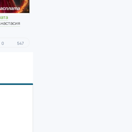
лата
Анастасия
0
547