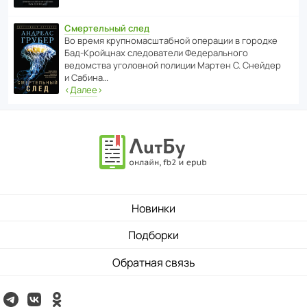
Смертельный след
Во время круп­но­мас­ш­та­бной операции в городке
Бад‑Крой­цнах следо­ва­тели Феде­раль­ного
ведомства уголо­вной полиции Мартен С. Снейдер
и Сабина…
‹
Далее
›
Новинки
Подборки
Обратная связь