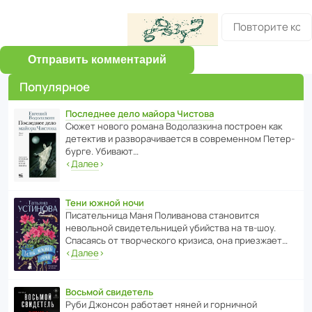
Отправить комментарий
Популярное
Последнее дело майора Чистова
Сюжет нового романа Водо­ла­з­кина пост­роен как
дете­ктив и разво­ра­чи­ва­ется в совре­менном Пете­р­
бурге. Убивают…
‹
Далее
›
Тени южной ночи
Писа­тель­ница Маня Поли­ва­нова стано­вится
невольной свиде­тель­ницей убийства на тв-шоу.
Спасаясь от твор­че­с­кого кризиса, она приезжает…
‹
Далее
›
Восьмой свидетель
Руби Джонсон рабо­тает няней и горни­чной