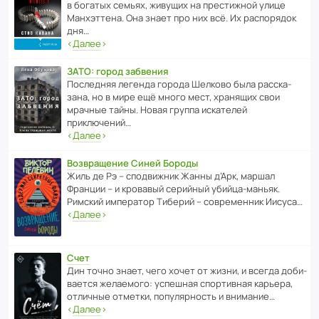
в богатых семьях, живущих на прес­ти­жной улице
Манх­эт­тена. Она знает про них всё. Их распо­рядок
дня…
‹
Далее
›
ЗАТО: город забвения
После­дняя легенда города Шелково была расска­
зана, но в мире ещё много мест, хранящих свои
мрачные тайны. Новая группа иска­телей
приключений…
‹
Далее
›
Возвращение Синей Бороды
Жиль де Рэ – спод­ви­жник Жанны д’Арк, маршал
Франции – и кровавый серийный убийца-маньяк.
Римский импе­ратор Тиберий – совре­менник Иисуса…
‹
Далее
›
Счет
Дин точно знает, чего хочет от жизни, и всегда доби­
ва­ется жела­е­мого: успе­шная спор­ти­вная карьера,
отли­чные отметки, попу­ля­р­ность и внимание…
‹
Далее
›