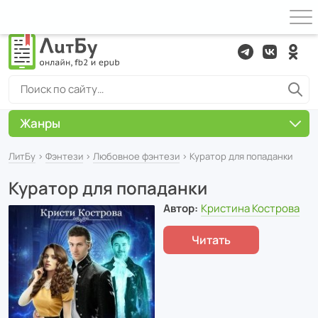
Жанры
ЛитБу
›
Фэнтези
›
Любовное фэнтези
› Куратор для попаданки
Куратор для попаданки
Автор:
Кристина Кострова
Читать