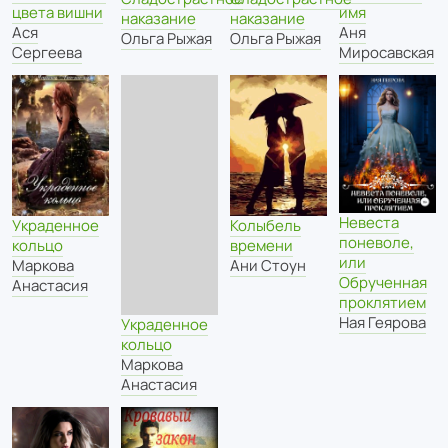
имя
цвета вишни
наказание
наказание
Аня
Ася
Ольга Рыжая
Ольга Рыжая
Миросавская
Сергеева
Невеста
Украденное
Колыбель
поневоле,
кольцо
времени
или
Маркова
Ани Стоун
Обрученная
Анастасия
проклятием
Ная Геярова
Украденное
кольцо
Маркова
Анастасия