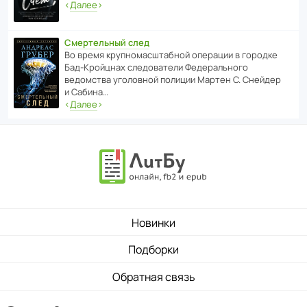
‹
Далее
›
Смертельный след
Во время круп­но­мас­ш­та­бной операции в городке
Бад‑Крой­цнах следо­ва­тели Феде­раль­ного
ведомства уголо­вной полиции Мартен С. Снейдер
и Сабина…
‹
Далее
›
Новинки
Подборки
Обратная связь