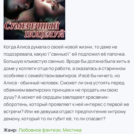
Когда Алиса думала о своей новой жизни, то даже не
подозревала, какую \"свинью\" ей подложил её папочка.
Большую клыкастую свинью. Вроде бы должна была жить в
доме у коллеги отца по работе, а оказалась в старинном
особняке с семейством вампиров. И всё бы ничего, но
Алиса - обычный человек. Сможет ли она устоять перед
обаянием вампирских принцев и не продать им свою
душу? А может её сердцем завладеет красавчик-
оборотень, который проявляет к ней интерес с первой же
встречи? Или же девушка отдаст предпочтение хитрому
демону, который то ли губит её, то ли спасает?
Жанр:
Любовное фэнтези
,
Мистика