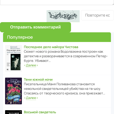
Отправить комментарий
Популярное
Последнее дело майора Чистова
Сюжет нового романа Водо­ла­з­кина пост­роен как
дете­ктив и разво­ра­чи­ва­ется в совре­менном Пете­р­
бурге. Убивают…
‹
Далее
›
Тени южной ночи
Писа­тель­ница Маня Поли­ва­нова стано­вится
невольной свиде­тель­ницей убийства на тв-шоу.
Спасаясь от твор­че­с­кого кризиса, она приезжает…
‹
Далее
›
Восьмой свидетель