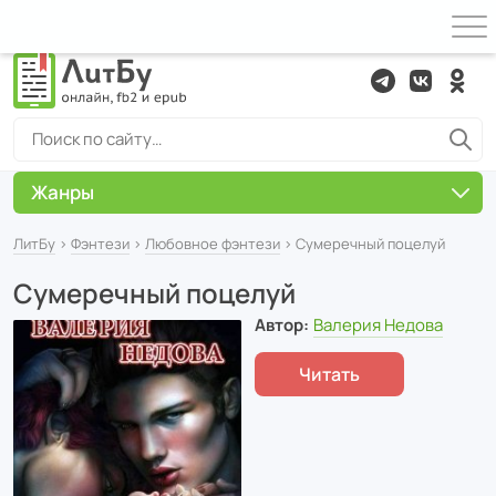
Жанры
ЛитБу
›
Фэнтези
›
Любовное фэнтези
› Сумеречный поцелуй
Сумеречный поцелуй
Автор:
Валерия Недова
Читать