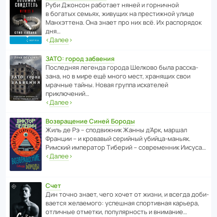
Руби Джонсон рабо­тает няней и горни­чной
в богатых семьях, живущих на прес­ти­жной улице
Манх­эт­тена. Она знает про них всё. Их распо­рядок
дня…
‹
Далее
›
ЗАТО: город забвения
После­дняя легенда города Шелково была расска­
зана, но в мире ещё много мест, хранящих свои
мрачные тайны. Новая группа иска­телей
приключений…
‹
Далее
›
Возвращение Синей Бороды
Жиль де Рэ – спод­ви­жник Жанны д’Арк, маршал
Франции – и кровавый серийный убийца-маньяк.
Римский импе­ратор Тиберий – совре­менник Иисуса…
‹
Далее
›
Счет
Дин точно знает, чего хочет от жизни, и всегда доби­
ва­ется жела­е­мого: успе­шная спор­ти­вная карьера,
отли­чные отметки, попу­ля­р­ность и внимание…