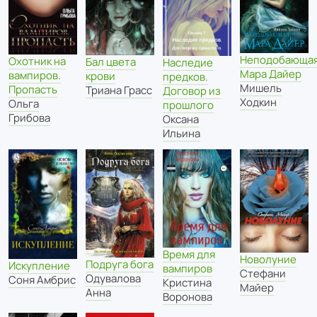
Неподобающа
Охотник на
Бал цвета
Наследие
Мара Дайер
вампиров.
крови
предков.
Мишель
Пропасть
Триана Грасс
Договор из
Ходкин
Ольга
прошлого
Грибова
Оксана
Ильина
Время для
Новолуние
Подруга бога
Искупление
вампиров
Стефани
Одувалова
Соня Амбрис
Кристина
Майер
Анна
Воронова