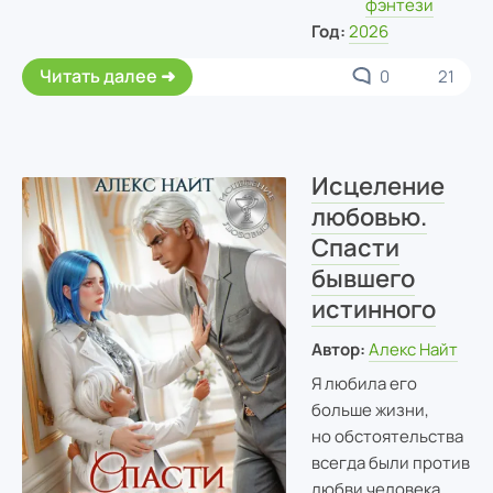
фэнтези
Год:
2026
Читать далее
0
21
Исцеление
любовью.
Спасти
бывшего
истинного
Автор:
Алекс Найт
Я любила его
больше жизни,
но обстоятельства
всегда были против
любви человека