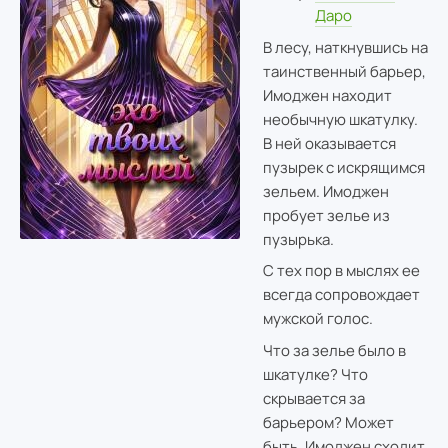
Даро
В лесу, наткнувшись на
таинственный барьер,
Имоджен находит
необычную шкатулку.
В ней оказывается
пузырек с искрящимся
зельем. Имоджен
пробует зелье из
пузырька.
С тех пор в мыслях ее
всегда сопровождает
мужской голос.
Что за зелье было в
шкатулке? Что
скрывается за
барьером? Может
быть, Имоджен сходит