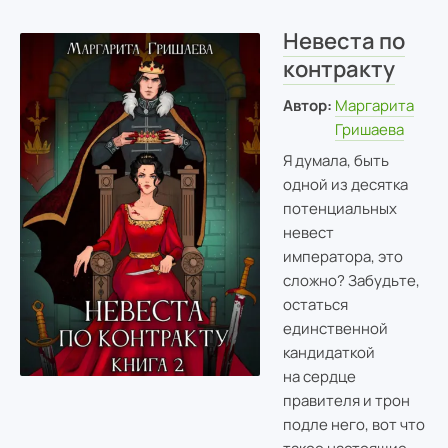
Невеста по
контракту
Автор:
Маргарита
Гришаева
Я думала, быть
одной из десятка
потенциальных
невест
императора, это
сложно? Забудьте,
остаться
единственной
кандидаткой
на сердце
правителя и трон
подле него, вот что