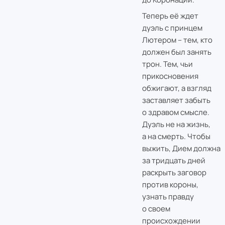
Теперь её ждет
дуэль с принцем
Лютером – тем, кто
должен был занять
трон. Тем, чьи
прикосновения
обжигают, а взгляд
заставляет забыть
о здравом смысле.
Дуэль не на жизнь,
а на смерть. Чтобы
выжить, Дием должна
за тридцать дней
раскрыть заговор
против короны,
узнать правду
о своем
происхождении