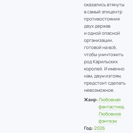
оказались втянуты
в самый эпицентр
противостояния
двух держав
и одной опасной
организации,
готовой на всё,
чтобы уничтожить
род Карильских
королей. И именно
нам, двум изгоям,
предстоит сделать
невозможное.
Жанр:
Любовная
фантастика
,
Любовное
фэнтези
Год:
2026