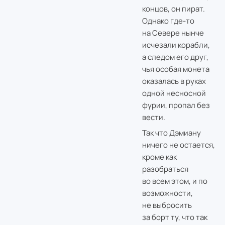
концов, он пират.
Однако где-то
на Севере нынче
исчезали корабли,
а следом его друг,
чья особая монета
оказалась в руках
одной несносной
фурии, пропал без
вести.
Так что Дэмиану
ничего не остается,
кроме как
разобраться
во всем этом, и по
возможности,
не выбросить
за борт ту, что так