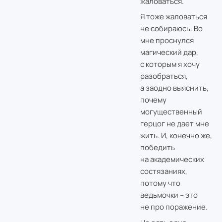
жаловаться.
Я тоже жаловаться
не собираюсь. Во
мне проснулся
магический дар,
с которым я хочу
разобраться,
а заодно выяснить,
почему
могущественный
герцог не дает мне
жить. И, конечно же,
победить
на академических
состязаниях,
потому что
ведьмочки – это
не про поражение.