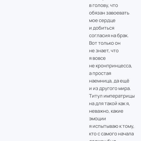
в голову, что
обязан завоевать
мое сердце
и добиться
согласия на брак.
Вот только он
не знает, что
я вовсе
не кронпринцесса,
а простая
наемница, да ещё
и из другого мира.
Титул императрицы
на для такой как я,
неважно, какие
эмоции
я испытываю к тому,
кто с самого начала