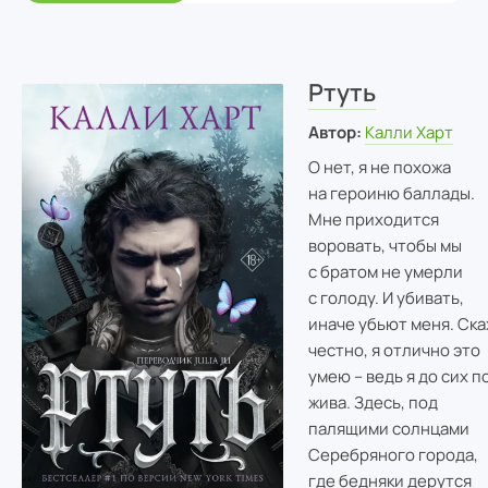
Ртуть
Автор:
Калли Харт
О нет, я не похожа
на героиню баллады.
Мне приходится
воровать, чтобы мы
с братом не умерли
с голоду. И убивать,
иначе убьют меня. Ска
честно, я отлично это
умею – ведь я до сих п
жива. Здесь, под
палящими солнцами
Серебряного города,
где бедняки дерутся