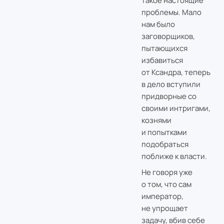
такое настоящие
проблемы. Мало
нам было
заговорщиков,
пытающихся
избавиться
от Ксандра, теперь
в дело вступили
придворные со
своими интригами,
кознями
и попытками
подобраться
поближе к власти.
Не говоря уже
о том, что сам
император,
не упрощает
задачу, вбив себе