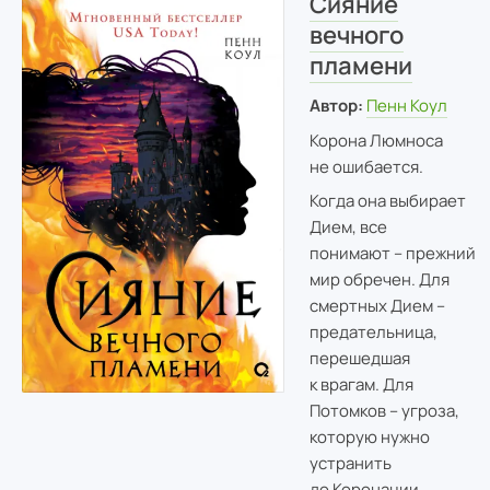
Сияние
вечного
пламени
Автор:
Пенн Коул
Корона Люмноса
не ошибается.
Когда она выбирает
Дием, все
понимают – прежний
мир обречен. Для
смертных Дием –
предательница,
перешедшая
к врагам. Для
Потомков – угроза,
которую нужно
устранить
до Коронации.