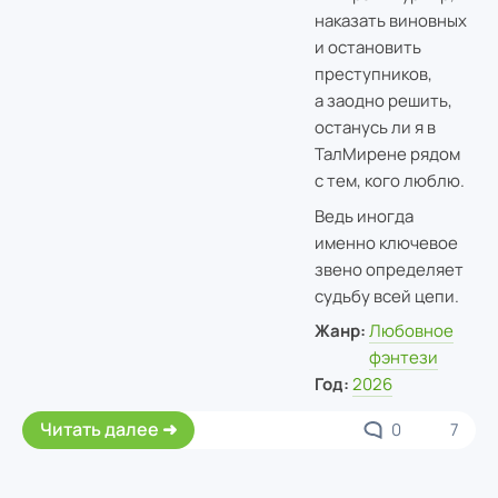
наказать виновных
и остановить
преступников,
а заодно решить,
останусь ли я в
ТалМирене рядом
с тем, кого люблю.
Ведь иногда
именно ключевое
звено определяет
судьбу всей цепи.
Жанр:
Любовное
фэнтези
Год:
2026
Читать далее
0
7