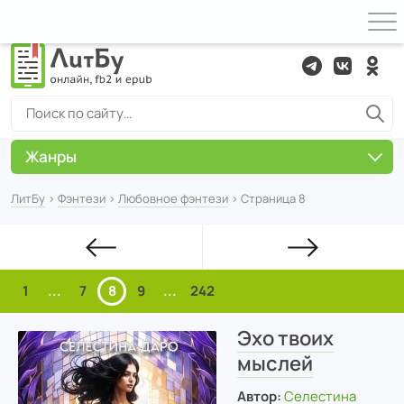
Жанры
ЛитБу
›
Фэнтези
›
Любовное фэнтези
› Страница 8
1
...
7
8
9
...
242
Эхо твоих
мыслей
Автор:
Селестина