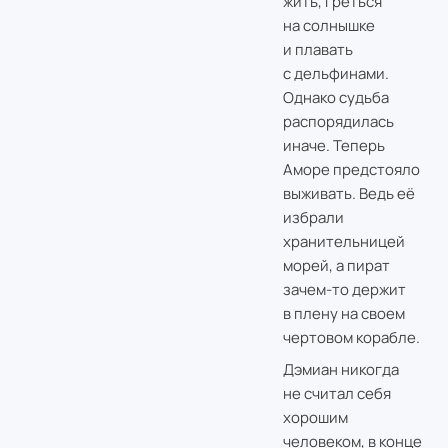
жить, греться
на солнышке
и плавать
с дельфинами.
Однако судьба
распорядилась
иначе. Теперь
Аморе предстояло
выживать. Ведь её
избрали
хранительницей
морей, а пират
зачем-то держит
в плену на своем
чертовом корабле.
Дэмиан никогда
не считал себя
хорошим
человеком, в конце