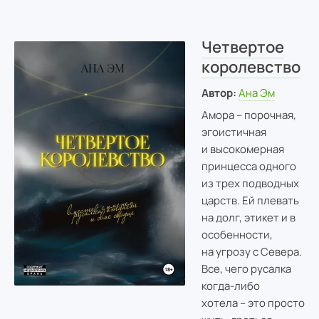
Четвертое
королевство
Автор:
Ана Эм
Амора – порочная,
эгоистичная
и высокомерная
принцесса одного
из трех подводных
царств. Ей плевать
на долг, этикет и в
особенности,
на угрозу с Севера.
Все, чего русалка
когда-либо
хотела – это просто