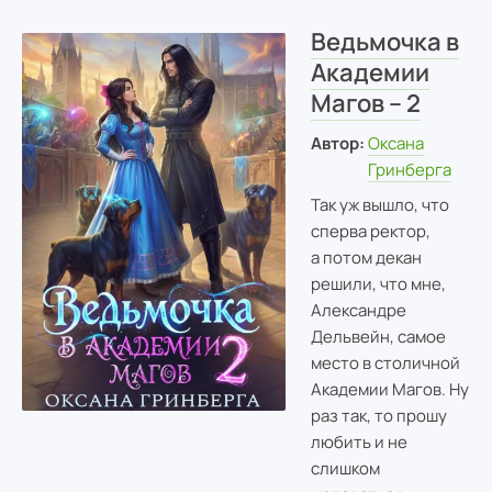
Ведьмочка в
Академии
Магов – 2
Автор:
Оксана
Гринберга
Так уж вышло, что
сперва ректор,
а потом декан
решили, что мне,
Александре
Дельвейн, самое
место в столичной
Академии Магов. Ну
раз так, то прошу
любить и не
слишком