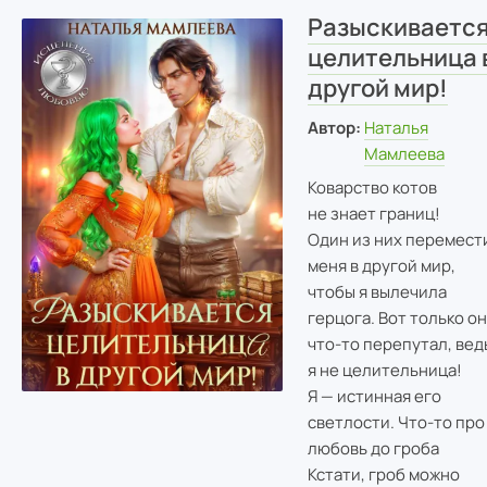
Разыскиваетс
целительница 
другой мир!
Автор:
Наталья
Мамлеева
Коварство котов
не знает границ!
Один из них перемест
меня в другой мир,
чтобы я вылечила
герцога. Вот только он
что-то перепутал, вед
я не целительница!
Я — истинная его
светлости. Что-то про
любовь до гроба
Кстати, гроб можно