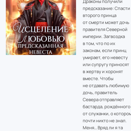
Драконы получили
предсказание: Спасти
второго принца
от смерти может дочь
правителя Северной
империи. Загвоздка
в том, что по их
законам, если принц
умирает, его невесту
или супругу приносят
в жертву и хоронят
вместе. Чтобы
не отдавать любимую
дочь, правитель
Севера отправляет
бастарда, рождённого
от служанки, о которо
почти никто не знал.
Меня… Вряд ли я та