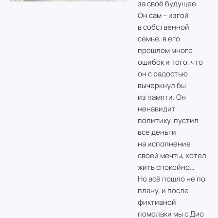
за своё будущее.
Он сам – изгой
в собственной
семье, в его
прошлом много
ошибок и того, что
он с радостью
вычеркнул бы
из памяти. Он
ненавидит
политику, пустил
все деньги
на исполнение
своей мечты, хотел
жить спокойно…
Но всё пошло не по
плану, и после
фиктивной
помолвки мы с Дио