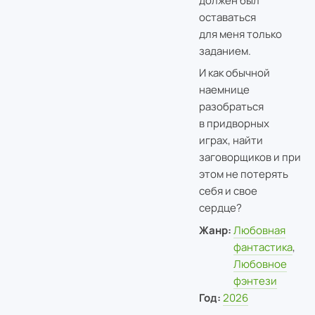
должен был
оставаться
для меня только
заданием.
И как обычной
наемнице
разобраться
в придворных
играх, найти
заговорщиков и при
этом не потерять
себя и свое
сердце?
Жанр:
Любовная
фантастика
,
Любовное
фэнтези
Год:
2026