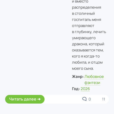
и вместо
распределения
в столичный
госпиталь меня
отправляют
в глубинку, лечить
умирающего
дракона, который
оказывается тем,
кого я когда-то
любила, и отцом
моего сына.
Жанр:
Любовное
фэнтези
Год:
2026
Читать далее
0
11