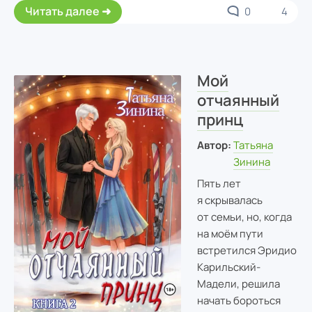
Читать далее
0
4
Мой
отчаянный
принц
Автор:
Татьяна
Зинина
Пять лет
я скрывалась
от семьи, но, когда
на моём пути
встретился Эридио
Карильский-
Мадели, решила
начать бороться