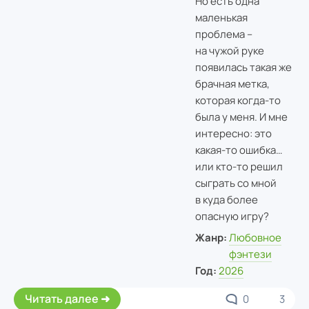
Но есть одна
маленькая
проблема –
на чужой руке
появилась такая же
брачная метка,
которая когда-то
была у меня. И мне
интересно: это
какая-то ошибка…
или кто-то решил
сыграть со мной
в куда более
опасную игру?
Жанр:
Любовное
фэнтези
Год:
2026
Читать далее
0
3