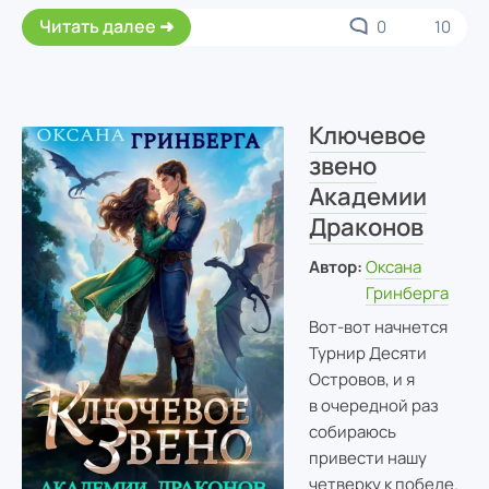
Читать далее
0
10
Ключевое
звено
Академии
Драконов
Автор:
Оксана
Гринберга
Вот-вот начнется
Турнир Десяти
Островов, и я
в очередной раз
собираюсь
привести нашу
четверку к победе.