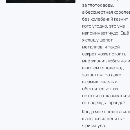
за глоток воды,
а бессмертная короле
без колебаний казнит
кого угодно, это уже
напоминает чудо. Ещё
я слышу шепот
металлов, и такой
секрет может стоить
мне жизни: любая маг
в нашем городе под
запретом. Но даже
в самых тяжелых
обстоятельствах
не стоит отказываться
от надежды, правда?
Когда мне представил
шанс все изменить –
я рискнула.