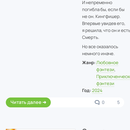
И непременно
погибла бы, если бы
не он. Кингфишер.
Впервые увидев его,
я решила, что он и ест
Смерть.
Но все оказалось
немного иначе.
Жанр:
Любовное
фэнтези
,
Приключенческ
фэнтези
Год:
2024
Читать далее
0
5