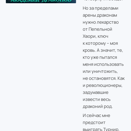
Но за пределами
арены драконам
нужно лекарство
от Пепельной
Хвори, ключ
к которому – моя
кровь. А значит, те,
кто уже пытался
меня использовать
или уничтожить,
не остановятся. Как
и революционеры,
задумавшие
извести весь
драконий род.
И сейчас мне
предстоит
выиграть Турнир,