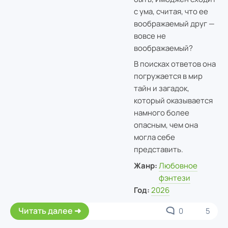
с ума, считая, что ее
воображаемый друг —
вовсе не
воображаемый?
В поисках ответов она
погружается в мир
тайн и загадок,
который оказывается
намного более
опасным, чем она
могла себе
представить.
Жанр:
Любовное
фэнтези
Год:
2026
Читать далее
0
5