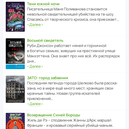
Тени южной ночи
Писа­тель­ница Маня Поли­ва­нова стано­вится
невольной свиде­тель­ницей убийства на тв-шоу.
Спасаясь от твор­че­с­кого кризиса, она приезжает…
‹
Далее
›
Восьмой свидетель
Руби Джонсон рабо­тает няней и горни­чной
в богатых семьях, живущих на прес­ти­жной улице
Манх­эт­тена. Она знает про них всё. Их распо­рядок
дня…
‹
Далее
›
ЗАТО: город забвения
После­дняя легенда города Шелково была расска­
зана, но в мире ещё много мест, хранящих свои
мрачные тайны. Новая группа иска­телей
приключений…
‹
Далее
›
Возвращение Синей Бороды
Жиль де Рэ – спод­ви­жник Жанны д’Арк, маршал
Франции – и кровавый серийный убийца-маньяк.