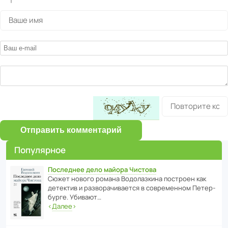
Отправить комментарий
Популярное
Последнее дело майора Чистова
Сюжет нового романа Водо­ла­з­кина пост­роен как
дете­ктив и разво­ра­чи­ва­ется в совре­менном Пете­р­
бурге. Убивают…
‹
Далее
›