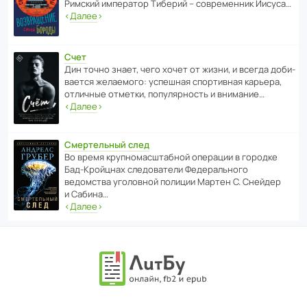
Римский импе­ратор Тиберий – совре­менник Иисуса…
‹
Далее
›
Счет
Дин точно знает, чего хочет от жизни, и всегда доби­
ва­ется жела­е­мого: успе­шная спор­ти­вная карьера,
отли­чные отметки, попу­ля­р­ность и внимание…
‹
Далее
›
Смертельный след
Во время круп­но­мас­ш­та­бной операции в городке
Бад‑Крой­цнах следо­ва­тели Феде­раль­ного
ведомства уголо­вной полиции Мартен С. Снейдер
и Сабина…
‹
Далее
›