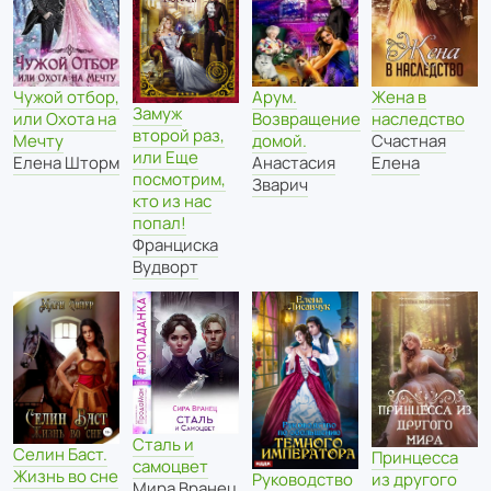
Чужой отбор,
Арум.
Жена в
Замуж
или Охота на
Возвращение
наследство
второй раз,
Мечту
домой.
Счастная
или Еще
Елена Шторм
Анастасия
Елена
посмотрим,
Зварич
кто из нас
попал!
Франциска
Вудворт
Сталь и
Селин Баст.
Принцесса
самоцвет
Жизнь во сне
из другого
Руководство
Мира Вранец