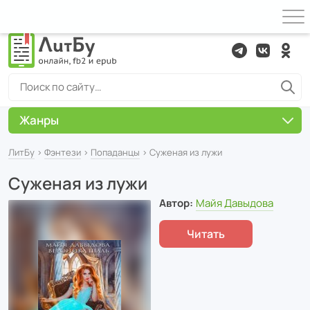
Жанры
ЛитБу
›
Фэнтези
›
Попаданцы
› Суженая из лужи
Суженая из лужи
Автор:
Майя Давыдова
Читать