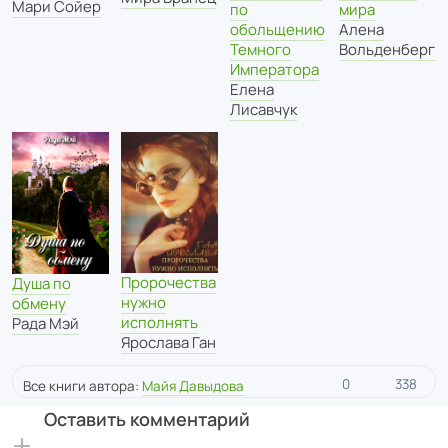
Мари Сойер
мира
по
Алена
обольщению
Вольденберг
Темного
Императора
Елена
Лисавчук
Пророчества
Душа по
нужно
обмену
исполнять
Рада Мэй
Ярослава Ган
0
338
Все книги автора:
Майя Давыдова
Оставить комментарий