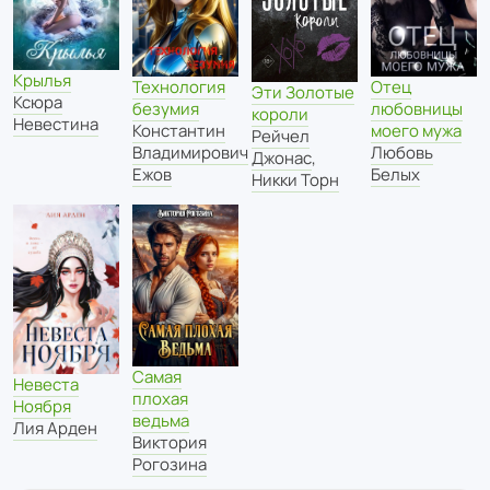
Крылья
Технология
Отец
Эти Золотые
Ксюра
безумия
любовницы
короли
Невестина
Константин
моего мужа
Рейчел
Владимирович
Любовь
Джонас
,
Ежов
Белых
Никки Торн
Самая
Невеста
плохая
Ноября
ведьма
Лия Арден
Виктория
Рогозина