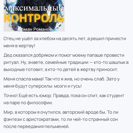
Отец не ушёл за хлебом на десять лет, а решил принести
меня в жертву!
Дед оказался добряком и помог моему папаше провести
ритуал. Ну, знаете, семейные традиции — кто-то шашлык в
выходные готовит, а кто-то детей в жертву приносит.
Меня спасла мама! Так что я жив, но очень слаб. Зато у
меня будут суперсилы: мозги и гусь!
Точно! Ещё есть юмор. Правда, пока он спит, как студент
на паре по философии.
Мир, в котором я очутился, авторский вроде бы. То ли
фэнтези с аристократами, то ли чей-то странный сон
после переедания пельменей.