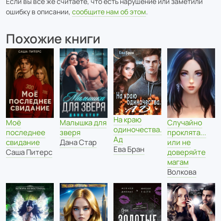
Если вы всё же считаете, что есть нарушение или заметили
ошибку в описании,
сообщите нам об этом
.
Похожие книги
На краю
Моё
Случайно
Малышка для
одиночества.
последнее
проклята...
зверя
Ад
свидание
или не
Дана Стар
Ева Бран
Саша Питерс
доверяйте
магам
Волкова