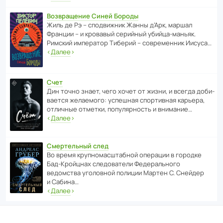
Возвращение Синей Бороды
Жиль де Рэ – спод­ви­жник Жанны д’Арк, маршал
Франции – и кровавый серийный убийца-маньяк.
Римский импе­ратор Тиберий – совре­менник Иисуса…
‹
Далее
›
Счет
Дин точно знает, чего хочет от жизни, и всегда доби­
ва­ется жела­е­мого: успе­шная спор­ти­вная карьера,
отли­чные отметки, попу­ля­р­ность и внимание…
‹
Далее
›
Смертельный след
Во время круп­но­мас­ш­та­бной операции в городке
Бад‑Крой­цнах следо­ва­тели Феде­раль­ного
ведомства уголо­вной полиции Мартен С. Снейдер
и Сабина…
‹
Далее
›