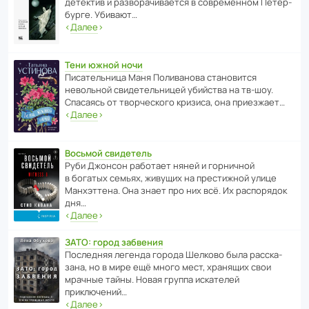
дете­ктив и разво­ра­чи­ва­ется в совре­менном Пете­р­
бурге. Убивают…
‹
Далее
›
Тени южной ночи
Писа­тель­ница Маня Поли­ва­нова стано­вится
невольной свиде­тель­ницей убийства на тв-шоу.
Спасаясь от твор­че­с­кого кризиса, она приезжает…
‹
Далее
›
Восьмой свидетель
Руби Джонсон рабо­тает няней и горни­чной
в богатых семьях, живущих на прес­ти­жной улице
Манх­эт­тена. Она знает про них всё. Их распо­рядок
дня…
‹
Далее
›
ЗАТО: город забвения
После­дняя легенда города Шелково была расска­
зана, но в мире ещё много мест, хранящих свои
мрачные тайны. Новая группа иска­телей
приключений…
‹
Далее
›