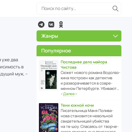
Жанры
Популярное
я уже два
Последнее дело майора
висимость в
Чистова
Сюжет нового романа Водо­ла­з­
удущий муж, –
кина пост­роен как дете­ктив
и разво­ра­чи­ва­ется в совре­
менном Пете­р­бурге. Убивают…
‹
Далее
›
Тени южной ночи
Писа­тель­ница Маня Поли­ва­
нова стано­вится невольной
свиде­тель­ницей убийства
на тв-шоу. Спасаясь от твор­че­
с­кого кризиса, она приезжает…