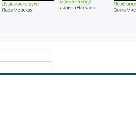
Письма на воде
Душа моего духа
Парфюмер
Гринина Наталья
Лара Морская
Эмма Мис