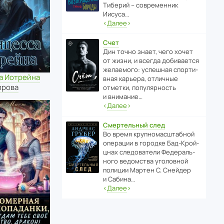
Тиберий – совре­менник
Иисуса…
‹
Далее
›
Счет
Дин точно знает, чего хочет
от жизни, и всегда доби­ва­ется
жела­е­мого: успе­шная спор­ти­
а Иотрейна
вная карьера, отли­чные
ирова
отметки, попу­ля­р­ность
и внимание…
‹
Далее
›
Смертельный след
Во время круп­но­мас­ш­та­бной
операции в городке Бад‑Крой­
цнах следо­ва­тели Феде­раль­
ного ведомства уголо­вной
полиции Мартен С. Снейдер
и Сабина…
‹
Далее
›