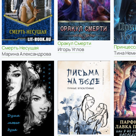
Оракул Смерти
Принцесс
Смерть Несущая
Игорь Углов
Тина Нем
Марина Александрова