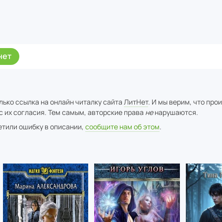
нет
лько ссылка на онлайн читалку сайта
ЛитНет
. И мы верим, что про
с их согласия. Тем самым, авторские права
не
нарушаются.
метили ошибку в описании,
сообщите нам об этом
.