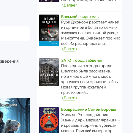
‹
Далее
›
Восьмой свидетель
Руби Джонсон рабо­тает няней
и горни­чной в богатых семьях,
живущих на прес­ти­жной улице
Манх­эт­тена. Она знает про них
всё. Их распо­рядок дня…
‹
Далее
›
ЗАТО: город забвения
изведения
После­дняя легенда города
Шелково была расска­зана,
но в мире ещё много мест,
хранящих свои мрачные тайны.
Новая группа иска­телей
приключений…
‹
Далее
›
Возвращение Синей Бороды
Жиль де Рэ – спод­ви­жник
Жанны д’Арк, маршал Франции –
и кровавый серийный убийца-
маньяк. Римский импе­ратор