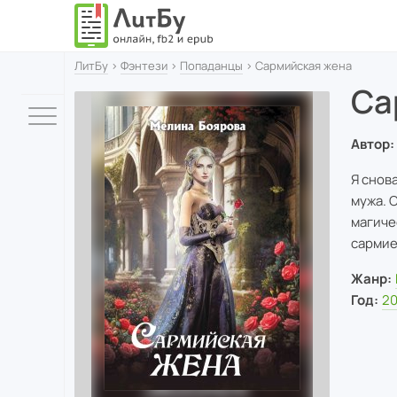
ЛитБу
›
Фэнтези
›
Попаданцы
› Сармийская жена
Са
Автор:
Я снов
мужа. 
магиче
сармие
Жанр:
Год:
2