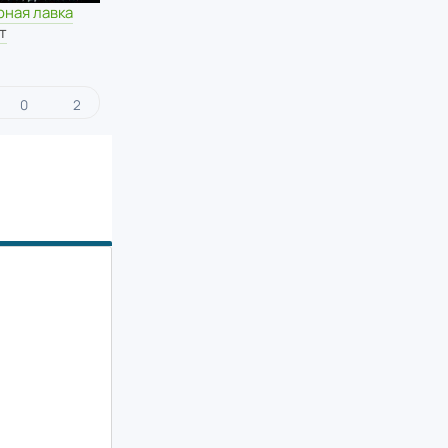
ная лавка
т
0
2