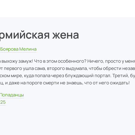
рмийская жена
Боярова Мелина
а выхожу замуж! Что в этом особенного? Ничего, просто у мен
От первого ушла сама, второго выдумала, чтобы обрести неза
ском мире, куда попала через блуждающий портал. Третий, б
ц, и даже на пороге смерти не знаешь, что от него ожидать!
Попаданцы
025