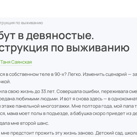
струкция по выживанию
бут в девяностые.
струкция по выживанию
Таня Саянская
ся в собственном теле в 90-х? Легко. Изменить сценарий — з
чкой.
ила свою жизнь до 33 лет. Совершала ошибки, переживала сме
редана любимыми людьми. И вот я снова здесь — в однокомна
м этаже панельной многоэтажки. Мне полтора года, мой папа 
ся, мама моет полы в подъезде, а бабушка скоро приедет из д
дала мне второй шанс.
 мне предстоит прожить эту жизнь заново. Детский сад, школа