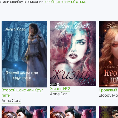
метили ошибку в описании,
сообщите нам об этом
.
Жизнь №2
Второй шанс или Круг
Кровавый
Anne Dar
пяти
Bloody M
Анна Сова