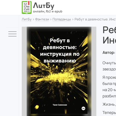
ЛитБу
›
Фэнтези
›
Попаданцы
› Ребут в девяностые. Ин
Ре
Ин
Автор:
Очнуть
звездо
Я прож
была п
на 20-
разбил
Жизнь 
Теперь