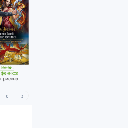
Теней.
 феникса
итриевна
0
3