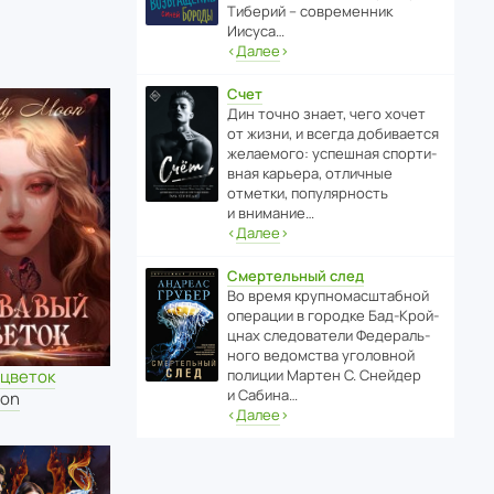
Тиберий – совре­менник
Иисуса…
‹
Далее
›
Счет
Дин точно знает, чего хочет
от жизни, и всегда доби­ва­ется
жела­е­мого: успе­шная спор­ти­
вная карьера, отли­чные
отметки, попу­ля­р­ность
и внимание…
‹
Далее
›
Смертельный след
Во время круп­но­мас­ш­та­бной
операции в городке Бад‑Крой­
цнах следо­ва­тели Феде­раль­
ного ведомства уголо­вной
полиции Мартен С. Снейдер
 цветок
и Сабина…
oon
‹
Далее
›