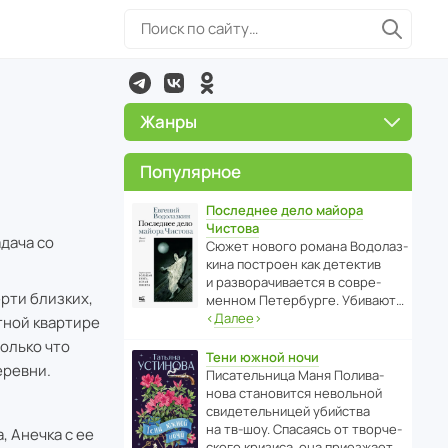
Жанры
Популярное
Последнее дело майора
Чистова
адача со
Сюжет нового романа Водо­ла­з­
кина пост­роен как дете­ктив
и разво­ра­чи­ва­ется в совре­
рти близких,
менном Пете­р­бурге. Убивают…
‹
Далее
›
тной квартире
только что
Тени южной ночи
еревни.
Писа­тель­ница Маня Поли­ва­
нова стано­вится невольной
свиде­тель­ницей убийства
на тв-шоу. Спасаясь от твор­че­
, Анечка с ее
с­кого кризиса, она приезжает…