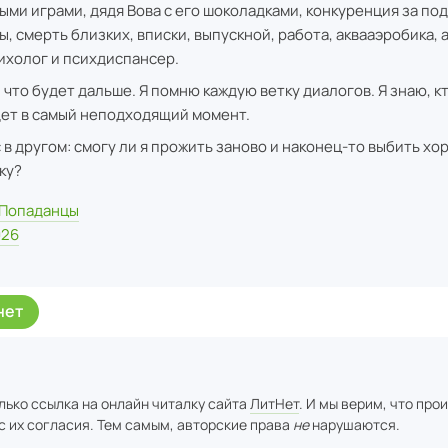
ыми играми, дядя Вова с его шоколадками, конкуренция за под
ы, смерть близких, вписки, выпускной, работа, аквааэробика,
сихолог и психдиспансер.
 что будет дальше. Я помню каждую ветку диалогов. Я знаю, кто
ет в самый неподходящий момент.
 в другом: смогу ли я прожить заново и наконец-то выбить х
ку?
Попаданцы
026
нет
лько ссылка на онлайн читалку сайта
ЛитНет
. И мы верим, что про
с их согласия. Тем самым, авторские права
не
нарушаются.