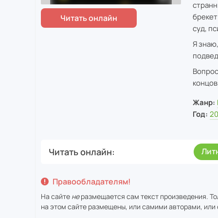
странн
брекет
суд, п
Я знаю,
подвед
Вопрос
концов
Жанр:
Год:
2
Читать онлайн
Лит
Правообладателям!
На сайте
не
размещается сам текст произведения. То
на этом сайте размещены, или самими авторами, или 