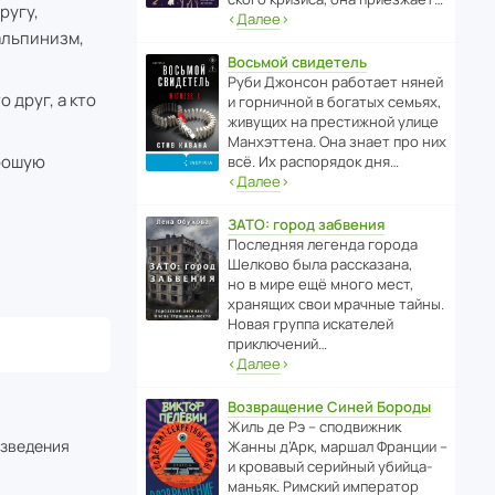
ругу,
‹
Далее
›
 альпинизм,
Восьмой свидетель
Руби Джонсон рабо­тает няней
 друг, а кто
и горни­чной в богатых семьях,
живущих на прес­ти­жной улице
Манх­эт­тена. Она знает про них
орошую
всё. Их распо­рядок дня…
‹
Далее
›
ЗАТО: город забвения
После­дняя легенда города
Шелково была расска­зана,
но в мире ещё много мест,
хранящих свои мрачные тайны.
Новая группа иска­телей
приключений…
‹
Далее
›
Возвращение Синей Бороды
Жиль де Рэ – спод­ви­жник
изведения
Жанны д’Арк, маршал Франции –
и кровавый серийный убийца-
маньяк. Римский импе­ратор