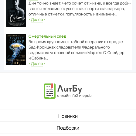
Дин точно знает, чего хочет от жизни, и всегда доби­
ва­ется жела­е­мого: успе­шная спор­ти­вная карьера,
отли­чные отметки, попу­ля­р­ность и внимание…
‹
Далее
›
Смертельный след
Во время круп­но­мас­ш­та­бной операции в городке
Бад‑Крой­цнах следо­ва­тели Феде­раль­ного
ведомства уголо­вной полиции Мартен С. Снейдер
и Сабина…
‹
Далее
›
Новинки
Подборки