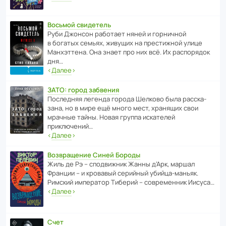
Восьмой свидетель
Руби Джонсон рабо­тает няней и горни­чной
в богатых семьях, живущих на прес­ти­жной улице
Манх­эт­тена. Она знает про них всё. Их распо­рядок
дня…
‹
Далее
›
ЗАТО: город забвения
После­дняя легенда города Шелково была расска­
зана, но в мире ещё много мест, хранящих свои
мрачные тайны. Новая группа иска­телей
приключений…
‹
Далее
›
Возвращение Синей Бороды
Жиль де Рэ – спод­ви­жник Жанны д’Арк, маршал
Франции – и кровавый серийный убийца-маньяк.
Римский импе­ратор Тиберий – совре­менник Иисуса…
‹
Далее
›
Счет