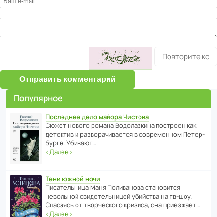
Отправить комментарий
Популярное
Последнее дело майора Чистова
Сюжет нового романа Водо­ла­з­кина пост­роен как
дете­ктив и разво­ра­чи­ва­ется в совре­менном Пете­р­
бурге. Убивают…
‹
Далее
›
Тени южной ночи
Писа­тель­ница Маня Поли­ва­нова стано­вится
невольной свиде­тель­ницей убийства на тв-шоу.
Спасаясь от твор­че­с­кого кризиса, она приезжает…
‹
Далее
›