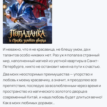
И неважно, что я не красавица, не блещу умом, да и
талантов особо никаких нет. Раз уж я попала в странный
мир, наполненный магией из уютной квартиры в Санкт-
Петербурге, никто не остановит меня на пути к счастью.
Два моих неоспоримых преимущества — упорство и
любовь к моему красавчику, а значит, я преодолею все
препятствия, последую за возлюбленным через время и
пространство из магического золотого дворца в
современный Китай, и наша любовь будет длиться вечно!
Как в моих любимых дорамах…