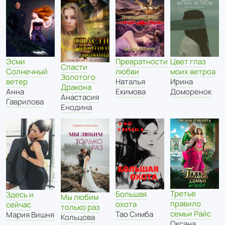
Эсми
Превратности
Цвет глаз
Спасти
Солнечный
любви
моих ветроа
Золотого
ветер
Наталья
Ирина
Дракона
Анна
Екимова
Доморенок
Анастасия
Гаврилова
Енодина
Третье
Большая
Здесь и
Мы любим
правило
охота
сейчас
только раз
семьи Райс
Тао Симба
Мария Вишня
Кольцова
Оксана