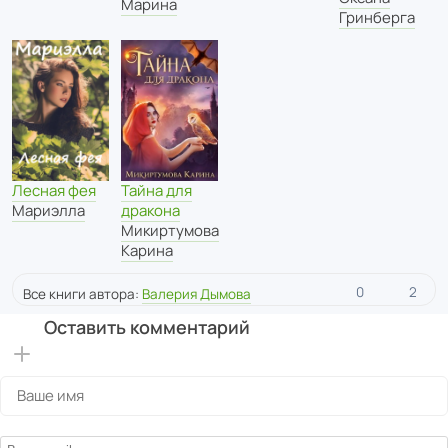
Марина
Гринберга
Лесная фея
Тайна для
Мариэлла
дракона
Микиртумова
Карина
0
2
Все книги автора:
Валерия Дымова
Оставить комментарий