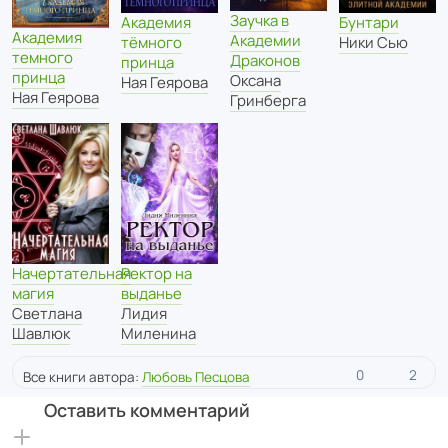
Заучка в
Академия
Бунтари
Академия
Академии
тёмного
Ники Сью
темного
Драконов
принца
принца
Оксана
Ная Геярова
Ная Геярова
Гринберга
Начертательная
Ректор на
магия
выданье
Светлана
Лидия
Шавлюк
Миленина
0
2
Все книги автора:
Любовь Песцова
Оставить комментарий