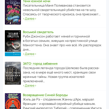
Тени южной ночи
Писа­тель­ница Маня Поли­ва­нова стано­вится
невольной свиде­тель­ницей убийства на тв-шоу.
Спасаясь от твор­че­с­кого кризиса, она приезжает…
‹
Далее
›
Восьмой свидетель
Руби Джонсон рабо­тает няней и горни­чной
в богатых семьях, живущих на прес­ти­жной улице
Манх­эт­тена. Она знает про них всё. Их распо­рядок
дня…
‹
Далее
›
ЗАТО: город забвения
После­дняя легенда города Шелково была расска­
зана, но в мире ещё много мест, хранящих свои
мрачные тайны. Новая группа иска­телей
приключений…
‹
Далее
›
Возвращение Синей Бороды
Жиль де Рэ – спод­ви­жник Жанны д’Арк, маршал
Франции – и кровавый серийный убийца-маньяк.
Римский импе­ратор Тиберий – совре­менник Иисуса…