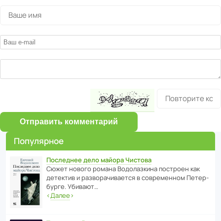
Отправить комментарий
Популярное
Последнее дело майора Чистова
Сюжет нового романа Водо­ла­з­кина пост­роен как
дете­ктив и разво­ра­чи­ва­ется в совре­менном Пете­р­
бурге. Убивают…
‹
Далее
›