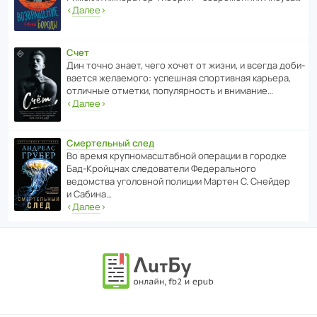
‹
Далее
›
Счет
Дин точно знает, чего хочет от жизни, и всегда доби­
ва­ется жела­е­мого: успе­шная спор­ти­вная карьера,
отли­чные отметки, попу­ля­р­ность и внимание…
‹
Далее
›
Смертельный след
Во время круп­но­мас­ш­та­бной операции в городке
Бад‑Крой­цнах следо­ва­тели Феде­раль­ного
ведомства уголо­вной полиции Мартен С. Снейдер
и Сабина…
‹
Далее
›