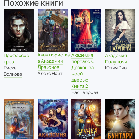
Похожие книги
Авантюристка
Академия
Профессор
Академия
в Академии
порталов.
грез
Полуночи
Драконов
Дракон за
Риска
Юлия Риа
Алекс Найт
моей
Волкова
дверью.
Книга 2
Ная Геярова