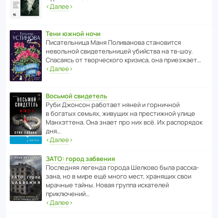
‹
Далее
›
Тени южной ночи
Писа­тель­ница Маня Поли­ва­нова стано­вится
невольной свиде­тель­ницей убийства на тв-шоу.
Спасаясь от твор­че­с­кого кризиса, она приезжает…
‹
Далее
›
Восьмой свидетель
Руби Джонсон рабо­тает няней и горни­чной
в богатых семьях, живущих на прес­ти­жной улице
Манх­эт­тена. Она знает про них всё. Их распо­рядок
дня…
‹
Далее
›
ЗАТО: город забвения
После­дняя легенда города Шелково была расска­
зана, но в мире ещё много мест, хранящих свои
мрачные тайны. Новая группа иска­телей
приключений…
‹
Далее
›