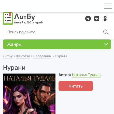
Жанры
ЛитБу
›
Фэнтези
›
Попаданцы
› Нурани
Нурани
Автор:
Наталья Тудаль
Читать