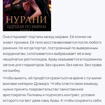
Она открывает порталы между мирами. Её клинки не
знают промаха. Её тело восстанавливается после любого
ранения. Но когда портал, построенный по выверенным
координатам, схлопывается и выбрасывает её в мир
чешуйчатых рептилоидов, Араш оказывается в подземном
загоне для гладиаторов. Без оружия. Без магии. Без права
на ошибку.
Чтобы выжить, ей придётся сразиться на арене с лучшими
воинами империи Дрэморэ. Чтобы спасти свою команду,
нужно принять покровительство таинственной
аристократки Лилианы и подписать контракт, условия
которого пугают даже саму Араш. А чтобы сохранить себя,