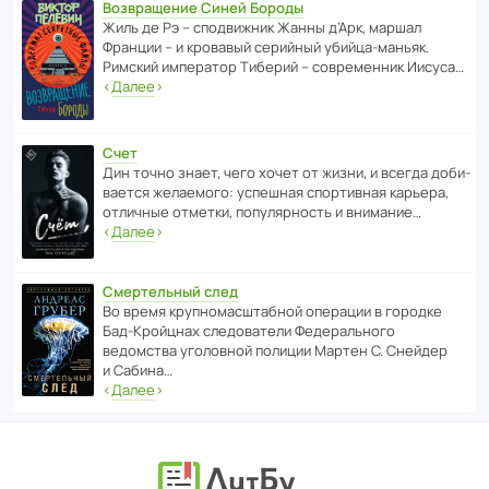
Возвращение Синей Бороды
Жиль де Рэ – спод­ви­жник Жанны д’Арк, маршал
Франции – и кровавый серийный убийца-маньяк.
Римский импе­ратор Тиберий – совре­менник Иисуса…
‹
Далее
›
Счет
Дин точно знает, чего хочет от жизни, и всегда доби­
ва­ется жела­е­мого: успе­шная спор­ти­вная карьера,
отли­чные отметки, попу­ля­р­ность и внимание…
‹
Далее
›
Смертельный след
Во время круп­но­мас­ш­та­бной операции в городке
Бад‑Крой­цнах следо­ва­тели Феде­раль­ного
ведомства уголо­вной полиции Мартен С. Снейдер
и Сабина…
‹
Далее
›