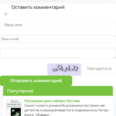
Оставить комментарий
Отправить комментарий
Популярное
Последнее дело майора Чистова
Сюжет нового романа Водо­ла­з­кина пост­роен как
дете­ктив и разво­ра­чи­ва­ется в совре­менном Пете­р­
бурге. Убивают…