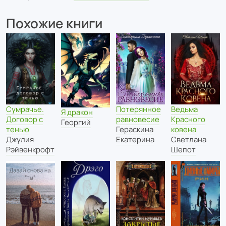
Похожие книги
Сумрачье.
Потерянное
Ведьма
Я дракон
Договор с
равновесие
Красного
Георгий
тенью
Гераскина
ковена
Джулия
Екатерина
Светлана
Рэйвенкрофт
Шепот