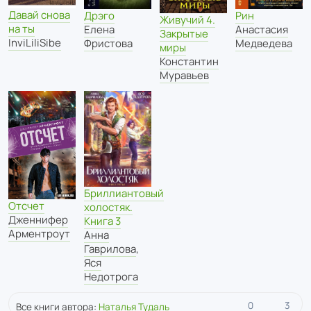
Давай снова
Дрэго
Рин
Живучий 4.
на ты
Елена
Анастасия
Закрытые
InviLiliSibe
Фристова
Медведева
миры
Константин
Муравьев
Бриллиантовый
Отсчет
холостяк.
Дженнифер
Книга 3
Арментроут
Анна
Гаврилова
,
Яся
Недотрога
0
3
Все книги автора:
Наталья Тудаль