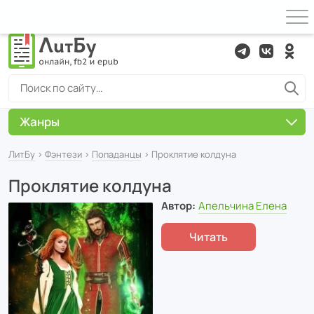
Жанры
ЛитБу
›
Фэнтези
›
Попаданцы
› Проклятие колдуна
Проклятие колдуна
Автор:
Апельчина Елена
Читать