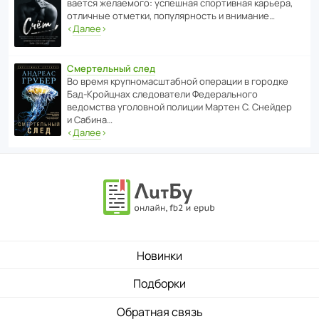
ва­ется жела­е­мого: успе­шная спор­ти­вная карьера,
отли­чные отметки, попу­ля­р­ность и внимание…
‹
Далее
›
Смертельный след
Во время круп­но­мас­ш­та­бной операции в городке
Бад‑Крой­цнах следо­ва­тели Феде­раль­ного
ведомства уголо­вной полиции Мартен С. Снейдер
и Сабина…
‹
Далее
›
Новинки
Подборки
Обратная связь