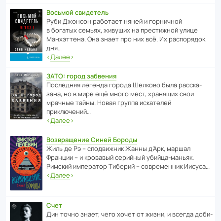
Восьмой свидетель
Руби Джонсон рабо­тает няней и горни­чной
в богатых семьях, живущих на прес­ти­жной улице
Манх­эт­тена. Она знает про них всё. Их распо­рядок
дня…
‹
Далее
›
ЗАТО: город забвения
После­дняя легенда города Шелково была расска­
зана, но в мире ещё много мест, хранящих свои
мрачные тайны. Новая группа иска­телей
приключений…
‹
Далее
›
Возвращение Синей Бороды
Жиль де Рэ – спод­ви­жник Жанны д’Арк, маршал
Франции – и кровавый серийный убийца-маньяк.
Римский импе­ратор Тиберий – совре­менник Иисуса…
‹
Далее
›
Счет
Дин точно знает, чего хочет от жизни, и всегда доби­