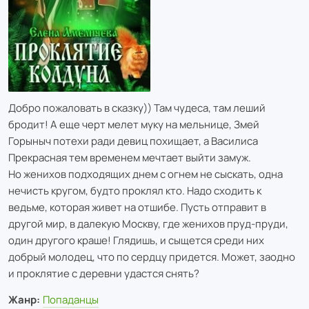
Добро пожаловать в сказку)) Там чудеса, там леший
бродит! А еще черт мелет муку на мельнице, Змей
Горыныч потехи ради девиц похищает, а Василиса
Прекрасная тем временем мечтает выйти замуж.
Но женихов подходящих днем с огнем не сыскать, одна
нечисть кругом, будто проклял кто. Надо сходить к
ведьме, которая живет на отшибе. Пусть отправит в
другой мир, в далекую Москву, где женихов пруд-пруди,
один другого краше! Глядишь, и сыщется среди них
добрый молодец, что по сердцу придется. Может, заодно
и проклятие с деревни удастся снять?
Жанр:
Попаданцы