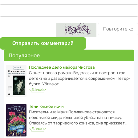
Отправить комментарий
Популярное
Последнее дело майора Чистова
Сюжет нового романа Водо­ла­з­кина пост­роен как
дете­ктив и разво­ра­чи­ва­ется в совре­менном Пете­р­
бурге. Убивают…
‹
Далее
›
Тени южной ночи
Писа­тель­ница Маня Поли­ва­нова стано­вится
невольной свиде­тель­ницей убийства на тв-шоу.
Спасаясь от твор­че­с­кого кризиса, она приезжает…
‹
Далее
›