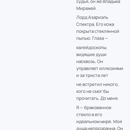
судья, он же Владыка
Миражей.
Лорд Азариэль
Спектра. Его кожа
покрыта стеклянной
пылью. Глаза —
калейдоскопы,
видящие души
насквозь. Он
управляет иллюзиями
и за триста лет
не встретил никого,
кого не смог бы
прочитать. До меня.
Я — бракованное
стекло в его
идеальном мире. Моя
душа непрозрачна. Он