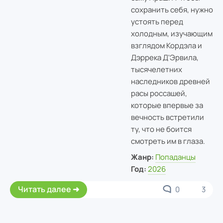
сохранить себя, нужно
устоять перед
холодным, изучающим
взглядом Кордэла и
Дэррека Д'Эрвила,
тысячелетних
наследников древней
расы россашей,
которые впервые за
вечность встретили
ту, что не боится
смотреть им в глаза.
Жанр:
Попаданцы
Год:
2026
Читать далее
0
3