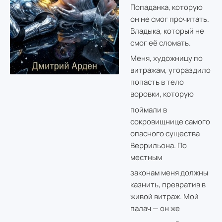
Попаданка, которую
он не смог прочитать.
Владыка, который не
смог её сломать.
Меня, художницу по
витражам, угораздило
попасть в тело
воровки, которую
поймали в
сокровищнице самого
опасного существа
Веррильона. По
местным
законам меня должны
казнить, превратив в
живой витраж. Мой
палач — он же