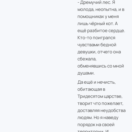
- Дремучий лес. Я
молода, неопытна, и в
помощниках у меня
лишь чёрный кот. А
ещё разбитое сердце.
Кто-то поигрался
чувствами бедной
девушки, отчего она
сбежала,
обменявшись со мной
душами.
Да ещё и нечисть,
обитающая в
Тридесятом царстве,
творит что пожелает,
доставляя неудобства
людям. Но я наведу
порядок на своей
территории. И