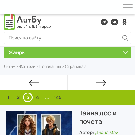
Жанры
ЛитБу
›
Фэнтези
›
Попаданцы
› Страница 3
1
2
3
4
...
145
Тайна дос и
почета
Автор:
Диана Мэй