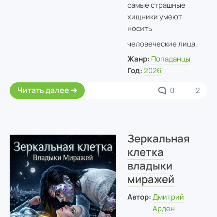
самые страшные
хищники умеют
носить
человеческие лица.
Жанр:
Попаданцы
Год:
2026
Читать далее
0
2
Зеркальная
клетка
владыки
миражей
Автор:
Дмитрий
Арден