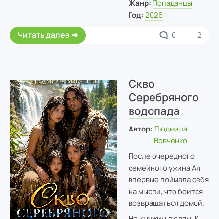
Жанр:
Попаданцы
Год:
2026
Читать далее
0
2
Скво
Серебряного
водопада
Автор:
Людмила
Вовченко
После очередного
семейного ужина Ая
впервые поймала себя
на мысли, что боится
возвращаться домой.
Не к чужим людям. К