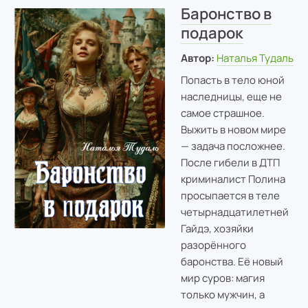
Баронство в
подарок
Автор:
Наталья Тудаль
Попасть в тело юной
наследницы, еще не
самое страшное.
Выжить в новом мире
— задача посложнее.
После гибели в ДТП
криминалист Полина
просыпается в теле
четырнадцатилетней
Гайдэ, хозяйки
разорённого
баронства. Её новый
мир суров: магия
только мужчин, а