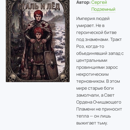
Автор:
Сергей
Подземный
Империя людей
умирает. Не в
героической битве
под знаменами. Тракт
Роз, когда-то
объединявший запад с
центральными
провинциями зарос
некротическим
терновником. В этом
мире старые боги
замолчали, а Свет
Ордена Очищающего
Пламени не приносит
тепла — он лишь
выжигает тьму.