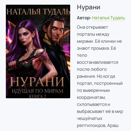
Нурани
Автор:
Наталья Тудаль
Она открывает
порталы между
мирами. Её клинки не
знают промаха. Её
тело
восстанавливается
после любого
ранения. Но когда
портал, построенный
по выверенным
координатам,
схлопывается и
выбрасывает её в мир
чешуйчатых
рептилоидов, Араш