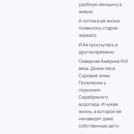
удобную женщину в
живую.
А потом в её жизни
появилось старое
зеркало.
И Ая проснулась в
другом времени.
Северная Америка XVII
века. Дикие леса.
Суровые зимы.
Поселение у
подножия
Серебряного
водопада. И чужая
жизнь, в которой её
ненавидят даже
собственные дети.