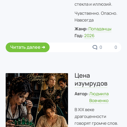
стекла и иллюзий.
Чувственно. Опасно.
Навсегда
Жанр:
Попаданцы
Год:
2026
Читать далее
0
0
Цена
изумрудов
Автор:
Людмила
Вовченко
В XIX веке
драгоценности
говорят громче слов.