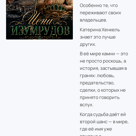
Особенно те, что
переживают своих
владельцев.
Катерина Хенкель
знает это лучше
других.
В её мире камни — это
не просто роскошь, а
история, застывшая в
гранях: любовь,
предательство,
сделки, о которых не
принято говорить
вслух.
Когда судьба даёт ей
второй шанс — в мире,
где её имя уже