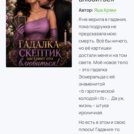
Автор:
Яша Араки
Я не верила в гадания,
пока подружка не
предсказала мою
смерть. Всё бы ничего,
но её картишки
достали меня и на том
свете. Моё новое тело
– это гадалка
Эсмеральда с её
знаменитой
<b>эротической
колодой</b>... Да уж,
жизнь – штука
ироничная.
Но есть в этом и свою
плюсы! Гадания-то