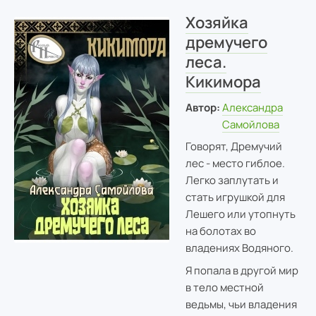
Хозяйка
дремучего
леса.
Кикимора
Автор:
Александра
Самойлова
Говорят, Дремучий
лес - место гиблое.
Легко заплутать и
стать игрушкой для
Лешего или утопнуть
на болотах во
владениях Водяного.
Я попала в другой мир
в тело местной
ведьмы, чьи владения