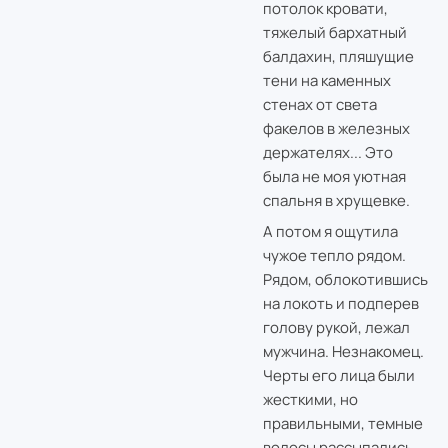
потолок кровати,
тяжелый бархатный
балдахин, пляшущие
тени на каменных
стенах от света
факелов в железных
держателях... Это
была не моя уютная
спальня в хрущевке.
А потом я ощутила
чужое тепло рядом.
Рядом, облокотившись
на локоть и подперев
голову рукой, лежал
мужчина. Незнакомец.
Черты его лица были
жесткими, но
правильными, темные
волосы рассыпались