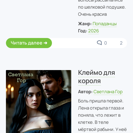
по шелковой подушке.
Очень красив
Жанр:
Попаданцы
Год:
2026
Читать далее
0
2
Клеймо для
короля
Автор:
Светлана Гор
Боль пришла первой.
Лена открыла глаза и
поняла, что лежит в
клетке. В теле
мёртвой рабыни. У неё