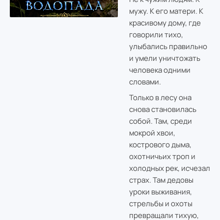
мужу. К его матери. К
красивому дому, где
говорили тихо,
улыбались правильно
и умели уничтожать
человека одними
словами.
Только в лесу она
снова становилась
собой. Там, среди
мокрой хвои,
кострового дыма,
охотничьих троп и
холодных рек, исчезал
страх. Там дедовы
уроки выживания,
стрельбы и охоты
превращали тихую,