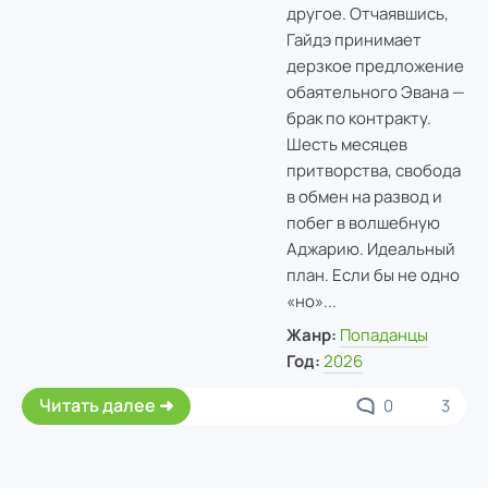
другое. Отчаявшись,
Гайдэ принимает
дерзкое предложение
обаятельного Эвана —
брак по контракту.
Шесть месяцев
притворства, свобода
в обмен на развод и
побег в волшебную
Аджарию. Идеальный
план. Если бы не одно
«но»...
Жанр:
Попаданцы
Год:
2026
Читать далее
0
3