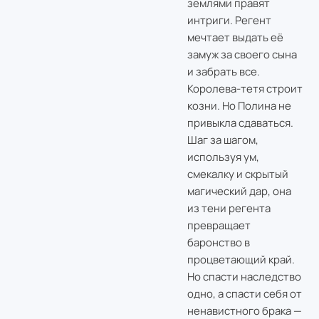
землями правят
интриги. Регент
мечтает выдать её
замуж за своего сына
и забрать все.
Королева-тетя строит
козни. Но Полина не
привыкла сдаваться.
Шаг за шагом,
используя ум,
смекалку и скрытый
магический дар, она
из тени регента
превращает
баронство в
процветающий край.
Но спасти наследство
одно, а спасти себя от
ненавистного брака —