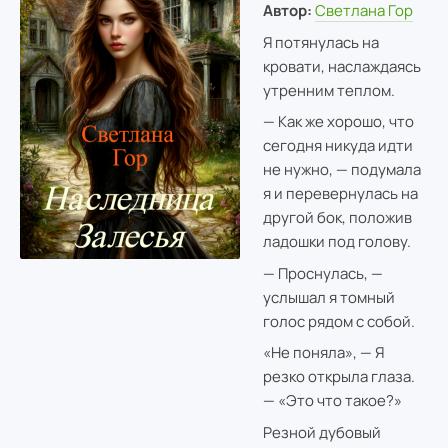
Автор:
Светлана Гор
Я потянулась на
кровати, наслаждаясь
утренним теплом.
— Как же хорошо, что
сегодня никуда идти
не нужно, — подумала
я и перевернулась на
другой бок, положив
ладошки под голову.
— Проснулась, —
услышал я томный
голос рядом с собой.
«Не поняла», — Я
резко открыла глаза.
— «Это что такое?»
Резной дубовый