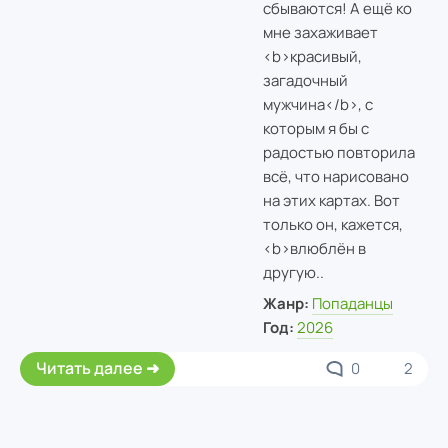
сбываются! А ещё ко
мне захаживает
<b>красивый,
загадочный
мужчина</b>, с
которым я бы с
радостью повторила
всё, что нарисовано
на этих картах. Вот
только он, кажется,
<b>влюблён в
другую..
Жанр:
Попаданцы
Год:
2026
Читать далее
0
2