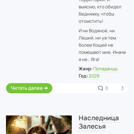
выясню, кто обидел
бедняжку, чтобы
отомстить!
И ни Водяной, ни
Леший, ни уж тем
более Кощей не
помешают мне. Иначе
я не… Яга!
Жанр:
Попаданцы
Год:
2026
Читать далее
0
3
Наследница
Залесья