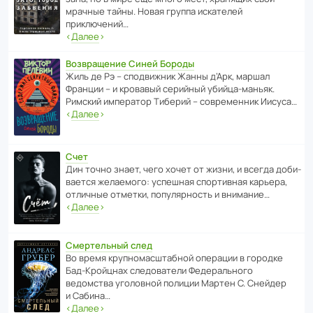
мрачные тайны. Новая группа иска­телей
приключений…
‹
Далее
›
Возвращение Синей Бороды
Жиль де Рэ – спод­ви­жник Жанны д’Арк, маршал
Франции – и кровавый серийный убийца-маньяк.
Римский импе­ратор Тиберий – совре­менник Иисуса…
‹
Далее
›
Счет
Дин точно знает, чего хочет от жизни, и всегда доби­
ва­ется жела­е­мого: успе­шная спор­ти­вная карьера,
отли­чные отметки, попу­ля­р­ность и внимание…
‹
Далее
›
Смертельный след
Во время круп­но­мас­ш­та­бной операции в городке
Бад‑Крой­цнах следо­ва­тели Феде­раль­ного
ведомства уголо­вной полиции Мартен С. Снейдер
и Сабина…
‹
Далее
›