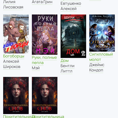
Лилия
Агата Грин
Евтушенко
Лисовская
Алексей
Сигилловый
Богоборцы
Руки, полные
молот
Дом
Алексей
пепла
Джеймс
Бентли
Широков
Мэй
Кондоп
Литтл
Похитительница
Похитительница