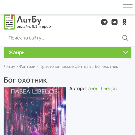
Жанры
ЛитБу
›
Фэнтези
›
Приключенческое фэнтези
› Бог охотник
Бог охотник
Автор:
Павел Швецов