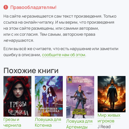
Правообладателям!
На сайте
не
размещается сам текст произведения. Только
ссылка на онлайн читалку. И мы верим, что произведения
на этом сайте размещены, или самими авторами,
или с их согласия. Тем самым, авторские права
не
нарушаются.
Если вы всё же считаете, что есть нарушение или заметили
ошибку в описании,
сообщите нам об этом
.
Похожие книги
Мир живых
Грезы и
Ловушка для
игроков
Ловушка для
чернила
Котенка
J Read
Артемиды