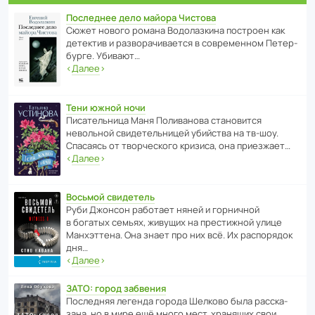
Последнее дело майора Чистова
Сюжет нового романа Водо­ла­з­кина пост­роен как
дете­ктив и разво­ра­чи­ва­ется в совре­менном Пете­р­
бурге. Убивают…
‹
Далее
›
Тени южной ночи
Писа­тель­ница Маня Поли­ва­нова стано­вится
невольной свиде­тель­ницей убийства на тв-шоу.
Спасаясь от твор­че­с­кого кризиса, она приезжает…
‹
Далее
›
Восьмой свидетель
Руби Джонсон рабо­тает няней и горни­чной
в богатых семьях, живущих на прес­ти­жной улице
Манх­эт­тена. Она знает про них всё. Их распо­рядок
дня…
‹
Далее
›
ЗАТО: город забвения
После­дняя легенда города Шелково была расска­
зана, но в мире ещё много мест, хранящих свои