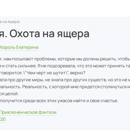
а на ящера
я. Охота на ящера
Король Екатерина
т, нам посылают проблемы, которые мы должны решить, чтоб
я и стать сильнее. Я не подозревала, что это может принять т
 говорится: \"Чем черт не шутит\", верно?
нала про другие миры, не знала про других существ, но это не 
реальность. Реальность, с которой мне придется столкнуться и
ся целой.
получится среди всех этих ужасов найти и свое счастье.
Приключенческое фэнтези
020