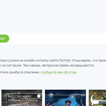
нет
лько ссылка на онлайн читалку сайта
ЛитНет
. И мы верим, что про
с их согласия. Тем самым, авторские права
не
нарушаются.
метили ошибку в описании,
сообщите нам об этом
.