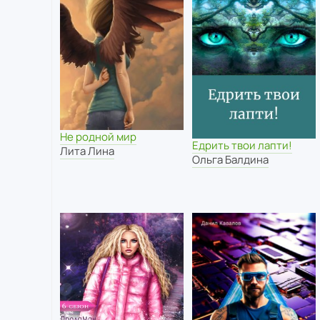
Не родной мир
Едрить твои лапти!
Лита Лина
Ольга Балдина