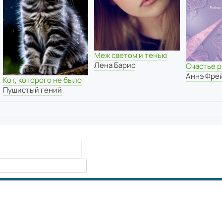
Меж светом и тенью
Лена Барис
Счастье 
Аннэ Фре
Кот, которого не было
Пушистый гений