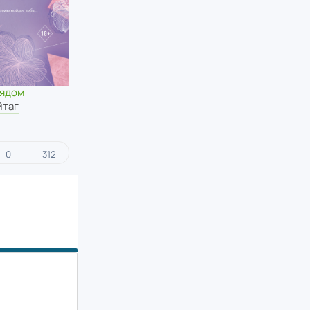
рядом
йтаг
0
312