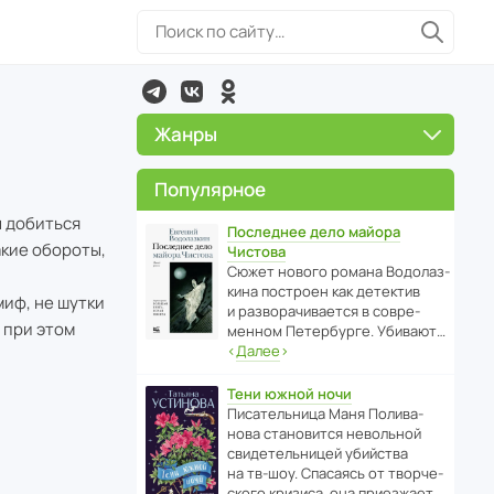
Жанры
Популярное
ы добиться
Последнее дело майора
акие обороты,
Чистова
Сюжет нового романа Водо­ла­з­
кина пост­роен как дете­ктив
миф, не шутки
и разво­ра­чи­ва­ется в совре­
 при этом
менном Пете­р­бурге. Убивают…
‹
Далее
›
Тени южной ночи
Писа­тель­ница Маня Поли­ва­
нова стано­вится невольной
свиде­тель­ницей убийства
на тв-шоу. Спасаясь от твор­че­
с­кого кризиса, она приезжает…