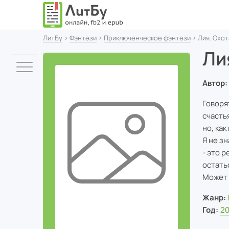
ЛитБу
›
Фэнтези
›
Приключенческое фэнтези
› Лия. Охот
Ли
Автор:
Говоря
счасть
но, как
Я не з
- это 
остать
Может 
Жанр:
Год:
2