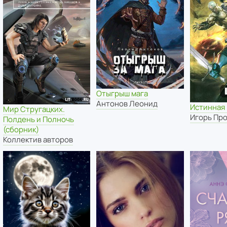
Отыгрыш мага
Антонов Леонид
Истинная
Мир Стругацких.
Игорь Пр
Полдень и Полночь
(сборник)
Коллектив авторов