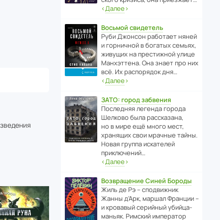
‹
Далее
›
Восьмой свидетель
Руби Джонсон рабо­тает няней
и горни­чной в богатых семьях,
живущих на прес­ти­жной улице
Манх­эт­тена. Она знает про них
всё. Их распо­рядок дня…
‹
Далее
›
ЗАТО: город забвения
После­дняя легенда города
Шелково была расска­зана,
изведения
но в мире ещё много мест,
хранящих свои мрачные тайны.
Новая группа иска­телей
приключений…
‹
Далее
›
Возвращение Синей Бороды
Жиль де Рэ – спод­ви­жник
Жанны д’Арк, маршал Франции –
и кровавый серийный убийца-
маньяк. Римский импе­ратор