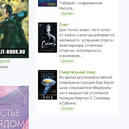
Тиберий – совре­менник
Иисуса…
‹
Далее
›
Счет
Дин точно знает, чего хочет
от жизни, и всегда доби­ва­ется
жела­е­мого: успе­шная спор­ти­
вная карьера, отли­чные
отметки, попу­ля­р­ность
и внимание…
 руна
‹
Далее
›
онин
Смертельный след
Во время круп­но­мас­ш­та­бной
операции в городке Бад‑Крой­
цнах следо­ва­тели Феде­раль­
ного ведомства уголо­вной
полиции Мартен С. Снейдер
и Сабина…
‹
Далее
›