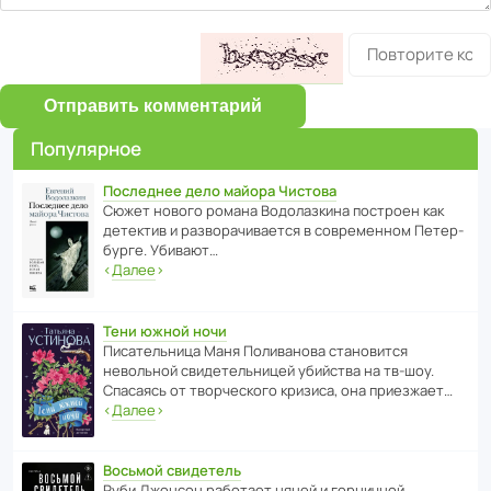
Отправить комментарий
Популярное
Последнее дело майора Чистова
Сюжет нового романа Водо­ла­з­кина пост­роен как
дете­ктив и разво­ра­чи­ва­ется в совре­менном Пете­р­
бурге. Убивают…
‹
Далее
›
Тени южной ночи
Писа­тель­ница Маня Поли­ва­нова стано­вится
невольной свиде­тель­ницей убийства на тв-шоу.
Спасаясь от твор­че­с­кого кризиса, она приезжает…
‹
Далее
›
Восьмой свидетель
Руби Джонсон рабо­тает няней и горни­чной