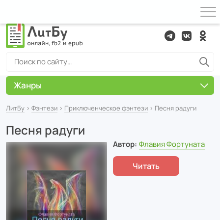
Жанры
ЛитБу
›
Фэнтези
›
Приключенческое фэнтези
› Песня радуги
Песня радуги
Автор:
Флавия Фортуната
Читать