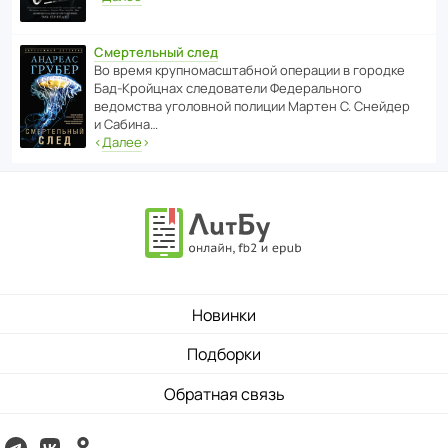
Смертельный след
Во время круп­но­мас­ш­та­бной операции в городке
Бад‑Крой­цнах следо­ва­тели Феде­раль­ного
ведомства уголо­вной полиции Мартен С. Снейдер
и Сабина…
‹
Далее
›
Новинки
Подборки
Обратная связь