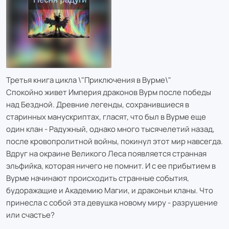
Третья книга цикла \"Приключения в Вурме\"
Спокойно живет Империя драконов Вурм после победы
над Бездной. Древние легенды, сохранившиеся в
старинных манускриптах, гласят, что был в Вурме еще
один клан - Радужный, однако много тысячелетий назад,
после кровопролитной войны, покинул этот мир навсегда.
Вдруг на окраине Великого Леса появляется странная
эльфийка, которая ничего не помнит. И с ее прибытием в
Вурме начинают происходить странные события,
будоражащие и Академию Магии, и драконьи кланы. Что
принесла с собой эта девушка новому миру - разрушение
или счастье?