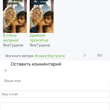
В плену
Древнее
желаний
проклятье
Яна Гущина
Яна Гущина
0
380
Все книги автора:
Флавия Фортуната
Оставить комментарий