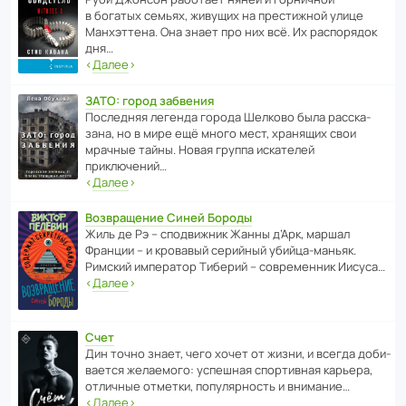
в богатых семьях, живущих на прес­ти­жной улице
Манх­эт­тена. Она знает про них всё. Их распо­рядок
дня…
‹
Далее
›
ЗАТО: город забвения
После­дняя легенда города Шелково была расска­
зана, но в мире ещё много мест, хранящих свои
мрачные тайны. Новая группа иска­телей
приключений…
‹
Далее
›
Возвращение Синей Бороды
Жиль де Рэ – спод­ви­жник Жанны д’Арк, маршал
Франции – и кровавый серийный убийца-маньяк.
Римский импе­ратор Тиберий – совре­менник Иисуса…
‹
Далее
›
Счет
Дин точно знает, чего хочет от жизни, и всегда доби­
ва­ется жела­е­мого: успе­шная спор­ти­вная карьера,
отли­чные отметки, попу­ля­р­ность и внимание…
‹
Далее
›