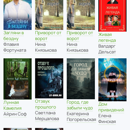
Приворот от
Приворот от
Загляни в
Живая
ворот
ворот
бездну
легенда
Нина
Нина
Флавия
Валдарг
Князькова
Князькова
Фортуната
Дельсат
Отзвук
Город, где
Лунная
Дом
прошлого
забыли чудо
Камелия
привидений
Светлана
Екатерина
Айрин Соф
Елена
Мерцалова
Погорельская
Финская