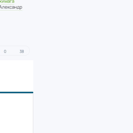
химага
 Александр
0
38