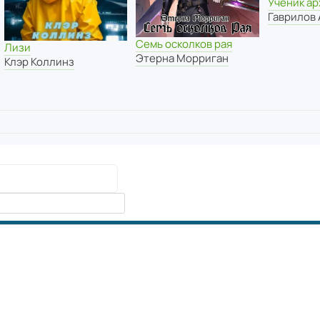
Ученик ар
Гаврилов
Семь осколков рая
Лизи
Этерна Морриган
Клэр Коллинз