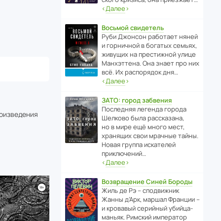
‹
Далее
›
Восьмой свидетель
Руби Джонсон рабо­тает няней
и горни­чной в богатых семьях,
живущих на прес­ти­жной улице
Манх­эт­тена. Она знает про них
всё. Их распо­рядок дня…
‹
Далее
›
ЗАТО: город забвения
После­дняя легенда города
роизведения
Шелково была расска­зана,
но в мире ещё много мест,
хранящих свои мрачные тайны.
Новая группа иска­телей
приключений…
‹
Далее
›
Возвращение Синей Бороды
Жиль де Рэ – спод­ви­жник
Жанны д’Арк, маршал Франции –
и кровавый серийный убийца-
маньяк. Римский импе­ратор