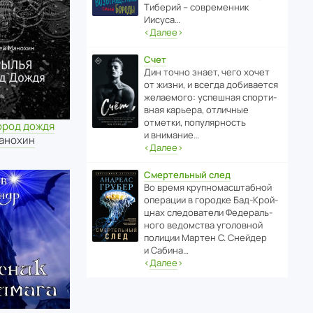
Тиберий – совре­менник
Иисуса…
‹
Далее
›
Счет
Дин точно знает, чего хочет
от жизни, и всегда доби­ва­ется
жела­е­мого: успе­шная спор­ти­
вная карьера, отли­чные
отметки, попу­ля­р­ность
ород дождя
и внимание…
анохин
‹
Далее
›
Смертельный след
Во время круп­но­мас­ш­та­бной
операции в городке Бад‑Крой­
цнах следо­ва­тели Феде­раль­
ного ведомства уголо­вной
полиции Мартен С. Снейдер
и Сабина…
‹
Далее
›