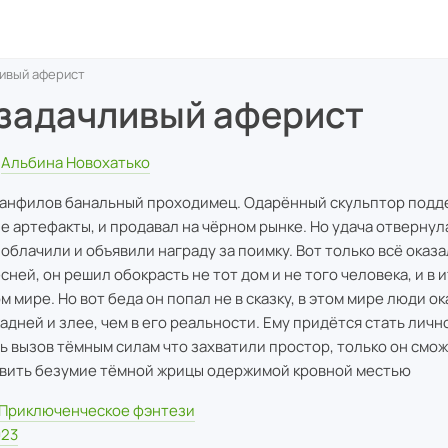
ивый аферист
задачливый аферист
Альбина Новохатько
анфилов банальный проходимец. Одарённый скульптор подд
е артефакты, и продавал на чёрном рынке. Но удача отвернула
зоблачили и объявили награду за поимку. Вот только всё оказа
сней, он решил обокрасть не тот дом и не того человека, и в 
м мире. Но вот беда он попал не в сказку, в этом мире люди о
адней и злее, чем в его реальности. Ему придётся стать личн
ь вызов тёмным силам что захватили простор, только он смо
вить безумие тёмной жрицы одержимой кровной местью
Приключенческое фэнтези
023