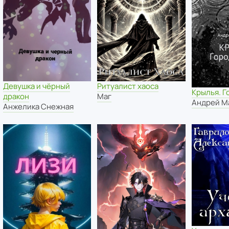
Ритуалист хаоса
Девушка и чёрный
Крылья. Г
Маг
дракон
Андрей М
Анжелика Снежная