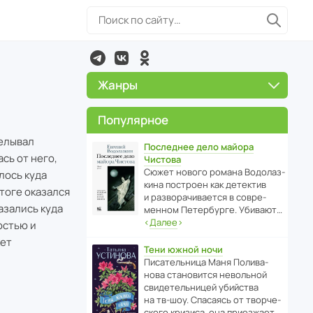
Жанры
Популярное
елывал
Последнее дело майора
сь от него,
Чистова
Сюжет нового романа Водо­ла­з­
лось куда
кина пост­роен как дете­ктив
итоге оказался
и разво­ра­чи­ва­ется в совре­
казались куда
менном Пете­р­бурге. Убивают…
‹
Далее
›
остью и
жет
Тени южной ночи
Писа­тель­ница Маня Поли­ва­
нова стано­вится невольной
свиде­тель­ницей убийства
на тв-шоу. Спасаясь от твор­че­
с­кого кризиса, она приезжает…