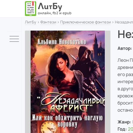
ЛитБу
›
Фэнтези
›
Приключенческое фэнтези
› Незадачл
Не
Автор:
Леон П
древни
его ра
интере
в друго
кровож
бросит
остано
Жанр:
Год:
2