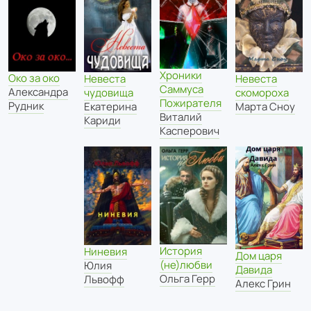
Хроники
Око за око
Невеста
Невеста
Саммуса
Александра
чудовища
скомороха
Пожирателя
Рудник
Екатерина
Марта Сноу
Виталий
Кариди
Касперович
История
Ниневия
Дом царя
(не)любви
Юлия
Давида
Ольга Герр
Львофф
Алекс Грин