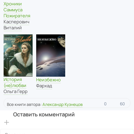
Хроники
Саммуса
Пожирателя
Касперович
Виталий
История
Неизбежно
(не)любви
Фархад
Ольга Герр
0
60
Все книги автора:
Александр Кузнецов
Оставить комментарий