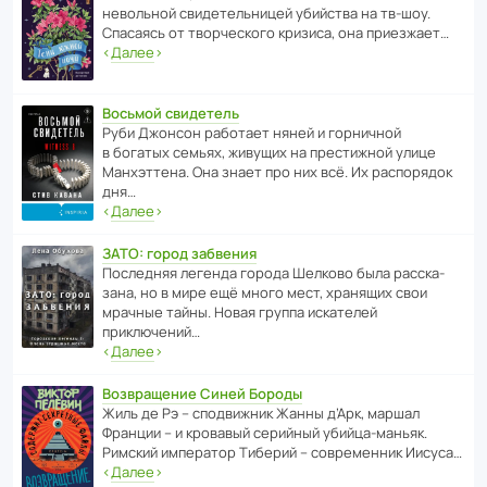
невольной свиде­тель­ницей убийства на тв-шоу.
Спасаясь от твор­че­с­кого кризиса, она приезжает…
‹
Далее
›
Восьмой свидетель
Руби Джонсон рабо­тает няней и горни­чной
в богатых семьях, живущих на прес­ти­жной улице
Манх­эт­тена. Она знает про них всё. Их распо­рядок
дня…
‹
Далее
›
ЗАТО: город забвения
После­дняя легенда города Шелково была расска­
зана, но в мире ещё много мест, хранящих свои
мрачные тайны. Новая группа иска­телей
приключений…
‹
Далее
›
Возвращение Синей Бороды
Жиль де Рэ – спод­ви­жник Жанны д’Арк, маршал
Франции – и кровавый серийный убийца-маньяк.
Римский импе­ратор Тиберий – совре­менник Иисуса…
‹
Далее
›