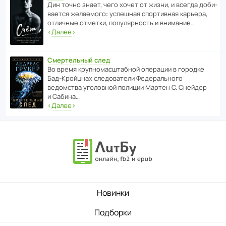
Дин точно знает, чего хочет от жизни, и всегда доби­
ва­ется жела­е­мого: успе­шная спор­ти­вная карьера,
отли­чные отметки, попу­ля­р­ность и внимание…
‹
Далее
›
Смертельный след
Во время круп­но­мас­ш­та­бной операции в городке
Бад‑Крой­цнах следо­ва­тели Феде­раль­ного
ведомства уголо­вной полиции Мартен С. Снейдер
и Сабина…
‹
Далее
›
Новинки
Подборки