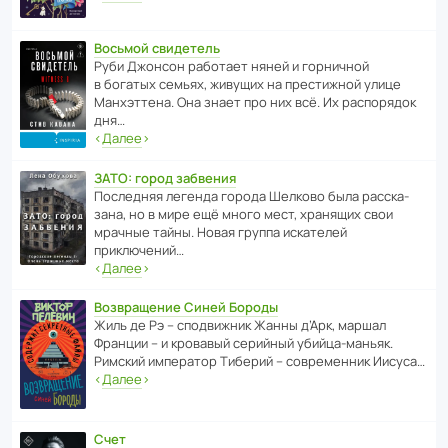
Восьмой свидетель
Руби Джонсон рабо­тает няней и горни­чной
в богатых семьях, живущих на прес­ти­жной улице
Манх­эт­тена. Она знает про них всё. Их распо­рядок
дня…
‹
Далее
›
ЗАТО: город забвения
После­дняя легенда города Шелково была расска­
зана, но в мире ещё много мест, хранящих свои
мрачные тайны. Новая группа иска­телей
приключений…
‹
Далее
›
Возвращение Синей Бороды
Жиль де Рэ – спод­ви­жник Жанны д’Арк, маршал
Франции – и кровавый серийный убийца-маньяк.
Римский импе­ратор Тиберий – совре­менник Иисуса…
‹
Далее
›
Счет