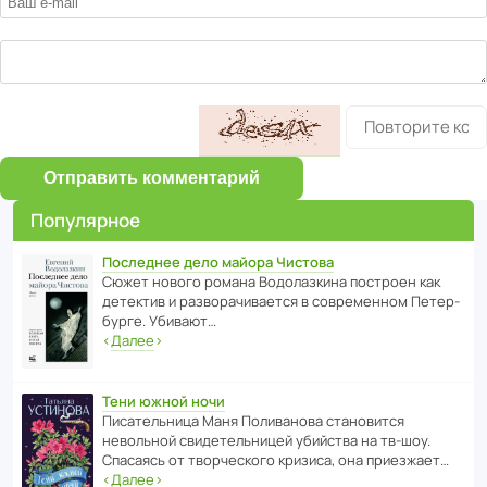
Отправить комментарий
Популярное
Последнее дело майора Чистова
Сюжет нового романа Водо­ла­з­кина пост­роен как
дете­ктив и разво­ра­чи­ва­ется в совре­менном Пете­р­
бурге. Убивают…
‹
Далее
›
Тени южной ночи
Писа­тель­ница Маня Поли­ва­нова стано­вится
невольной свиде­тель­ницей убийства на тв-шоу.
Спасаясь от твор­че­с­кого кризиса, она приезжает…
‹
Далее
›