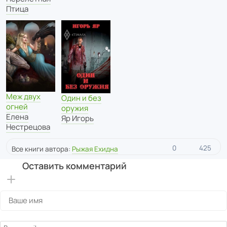
Птица
Меж двух
Один и без
огней
оружия
Елена
Яр Игорь
Нестрецова
0
425
Все книги автора:
Рыжая Ехидна
Оставить комментарий