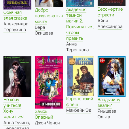
Бессмертие
Академия
Добро
Обычная
страсти
темной
пожаловать в
злая сказка
Айви
магии 2.
мечту
Александра
Александра
Подчиняться,
Вера
Первухина
чтобы
Окишева
править
Анна
Терешкова
Королевский
Не хочу
Владычицу
флеш
учиться!
звали?
Макбейн Эд
Хочу
Янышева
Замок
жениться!
Ольга
Опасный
Анна Тучина
,
Джон Ченси
Перелетная