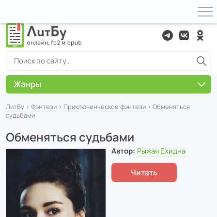
Жанры
ЛитБу
›
Фэнтези
›
Приключенческое фэнтези
› Обменяться
судьбами
Обменяться судьбами
Автор:
Рыжая Ехидна
Читать