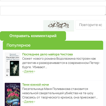
Отправить комментарий
Популярное
Последнее дело майора Чистова
Сюжет нового романа Водо­ла­з­кина пост­роен как
дете­ктив и разво­ра­чи­ва­ется в совре­менном Пете­р­
бурге. Убивают…
‹
Далее
›
Тени южной ночи
Писа­тель­ница Маня Поли­ва­нова стано­вится
невольной свиде­тель­ницей убийства на тв-шоу.
Спасаясь от твор­че­с­кого кризиса, она приезжает…
‹
Далее
›