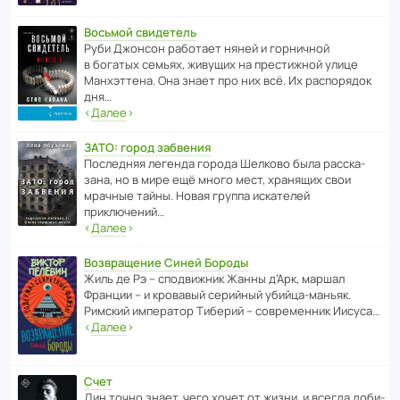
Восьмой свидетель
Руби Джонсон рабо­тает няней и горни­чной
в богатых семьях, живущих на прес­ти­жной улице
Манх­эт­тена. Она знает про них всё. Их распо­рядок
дня…
‹
Далее
›
ЗАТО: город забвения
После­дняя легенда города Шелково была расска­
зана, но в мире ещё много мест, хранящих свои
мрачные тайны. Новая группа иска­телей
приключений…
‹
Далее
›
Возвращение Синей Бороды
Жиль де Рэ – спод­ви­жник Жанны д’Арк, маршал
Франции – и кровавый серийный убийца-маньяк.
Римский импе­ратор Тиберий – совре­менник Иисуса…
‹
Далее
›
Счет
Дин точно знает, чего хочет от жизни, и всегда доби­