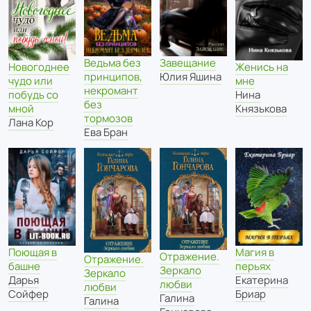
Ведьма без
Завещание
Новогоднее
Женись на
принципов,
Юлия Яшина
чудо или
мне
некромант
побудь со
Нина
без
мной
Князькова
тормозов
Лана Кор
Ева Бран
Магия в
Поющая в
Отражение.
Отражение.
перьях
башне
Зеркало
Зеркало
Екатерина
Дарья
любви
любви
Бриар
Сойфер
Галина
Галина