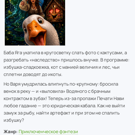
Баба Яга укатила в кругосветку слать фото с кактусами, а
разгребать «наследство» пришлось внучке. В программе:
избушка-сладкоежка, кот с манией величия и лес, чьи
сплетни доводят до икоты.
Но Варя умудрилась влипнуть по-крупному: бросила
венок в реку — и «выловила» Водяного с брачным
контрактом в зубах! Теперь из-за пропажи Печати Нави
любое гадание — это юридическая кабала. Как не выйти
замуж за рыбу, найти артефакт и при этом не спалить
избушку?
Жанр:
Приключенческое фэнтези