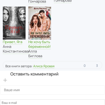
Гончарова
Гончарова
Привет, Яга
Не хочу быть
Анна
беременной!
Константинова
Алла
Биглова
0
3
Все книги автора:
Алиса Яровая
Оставить комментарий