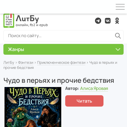
Жанры
ЛитБу
›
Фэнтези
›
Приключенческое фэнтези
› Чудо в перьях и
прочие бедствия
Чудо в перьях и прочие бедствия
Автор:
Алиса Яровая
Читать