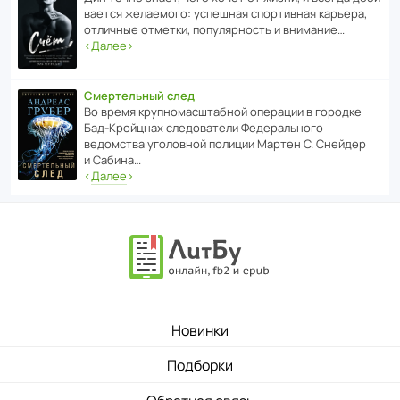
ва­ется жела­е­мого: успе­шная спор­ти­вная карьера,
отли­чные отметки, попу­ля­р­ность и внимание…
‹
Далее
›
Смертельный след
Во время круп­но­мас­ш­та­бной операции в городке
Бад‑Крой­цнах следо­ва­тели Феде­раль­ного
ведомства уголо­вной полиции Мартен С. Снейдер
и Сабина…
‹
Далее
›
Новинки
Подборки