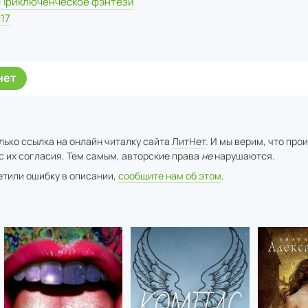
Приключенческое фэнтези
17
нет
лько ссылка на онлайн читалку сайта
ЛитНет
. И мы верим, что про
с их согласия. Тем самым, авторские права
не
нарушаются.
метили ошибку в описании,
сообщите нам об этом
.