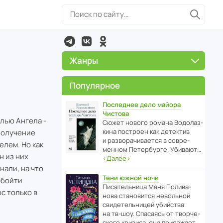
Жанры
Популярное
Последнее дело майора
Чистова
лью Ангела -
Сюжет нового романа Водо­ла­з­
кина пост­роен как дете­ктив
получение
и разво­ра­чи­ва­ется в совре­
елем. Но как
менном Пете­р­бурге. Убивают…
н из них
‹
Далее
›
нали, на что
Тени южной ночи
обойти
Писа­тель­ница Маня Поли­ва­
с только в
нова стано­вится невольной
свиде­тель­ницей убийства
на тв-шоу. Спасаясь от твор­че­
с­кого кризиса, она приезжает…