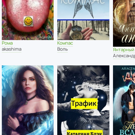
Рома
Компас
akashima
Воль
Янтарный
Александ