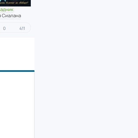
садник
я Сиалана
0
411