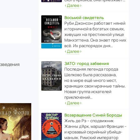
‹
Далее
›
Восьмой свидетель
Руби Джонсон рабо­тает няней
и горни­чной в богатых семьях,
живущих на прес­ти­жной улице
Манх­эт­тена. Она знает про них
всё. Их распо­рядок дня…
‹
Далее
›
ЗАТО: город забвения
изведения
После­дняя легенда города
Шелково была расска­зана,
но в мире ещё много мест,
хранящих свои мрачные тайны.
Новая группа иска­телей
приключений…
‹
Далее
›
Возвращение Синей Бороды
Жиль де Рэ – спод­ви­жник
Жанны д’Арк, маршал Франции –
и кровавый серийный убийца-
маньяк. Римский импе­ратор