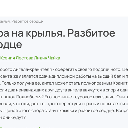
рылья. Разбитое сердце
ра на крылья. Разбитое
рдце
Ксения Лестова Лидия Чайка
юбого Ангела-Хранителя - оберегать своего подопечного. Це
санта же является сдача дипломной работы на высший бал и 
. Только получив ее, ангел может стать полноправным Хранит
если два ненавидящих друг друга ангела ввяжутся в спор и оди
т закон Поднебесья? Его постигнет суровое наказание. Они з
 знали, что ожидает того, кто переступит грань и попытается 
ы. Ценой этого спора станут крылья и разбитое сердце. Вопро
ьи они будут?