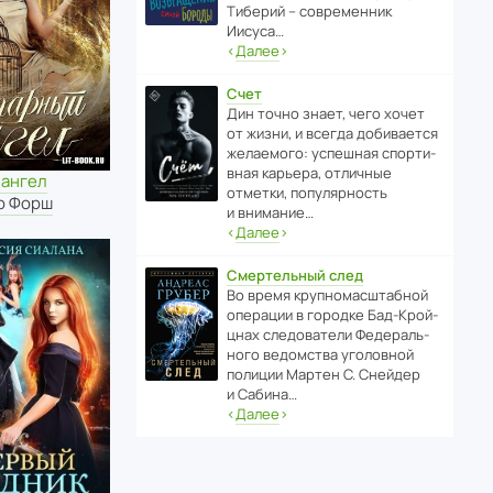
Тиберий – совре­менник
Иисуса…
‹
Далее
›
Счет
Дин точно знает, чего хочет
от жизни, и всегда доби­ва­ется
жела­е­мого: успе­шная спор­ти­
вная карьера, отли­чные
 ангел
отметки, попу­ля­р­ность
р Форш
и внимание…
‹
Далее
›
Смертельный след
Во время круп­но­мас­ш­та­бной
операции в городке Бад‑Крой­
цнах следо­ва­тели Феде­раль­
ного ведомства уголо­вной
полиции Мартен С. Снейдер
и Сабина…
‹
Далее
›