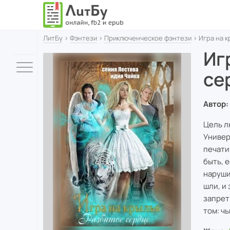
ЛитБу
›
Фэнтези
›
Приключенческое фэнтези
› Игра на к
Иг
се
Автор:
Цель л
Универ
печати
быть, 
наруши
шли, и
запрет
том: ч