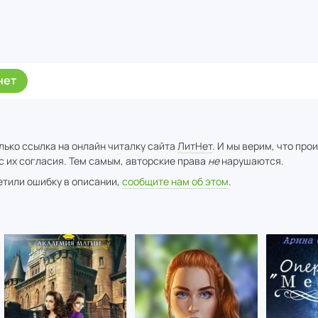
нет
лько ссылка на онлайн читалку сайта
ЛитНет
. И мы верим, что про
с их согласия. Тем самым, авторские права
не
нарушаются.
метили ошибку в описании,
сообщите нам об этом
.