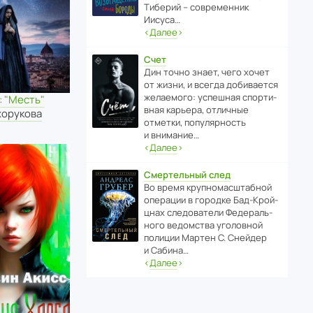
Тиберий – совре­менник
Иисуса…
‹
Далее
›
Счет
Дин точно знает, чего хочет
от жизни, и всегда доби­ва­ется
жела­е­мого: успе­шная спор­ти­
 "Месть"
вная карьера, отли­чные
хорукова
отметки, попу­ля­р­ность
и внимание…
‹
Далее
›
Смертельный след
Во время круп­но­мас­ш­та­бной
операции в городке Бад‑Крой­
цнах следо­ва­тели Феде­раль­
ного ведомства уголо­вной
полиции Мартен С. Снейдер
и Сабина…
‹
Далее
›