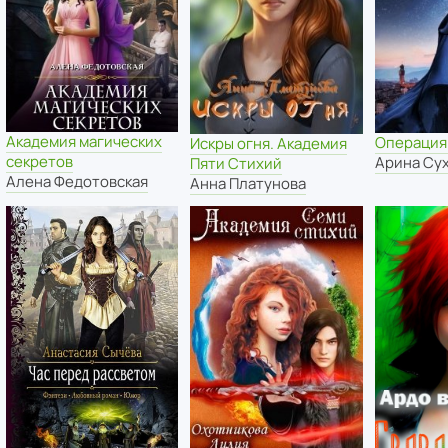
Академия магических
Операция:
Искры огня. Академия
секретов
Арина Су
Пяти Стихий
Алена Федотовская
Анна Платунова