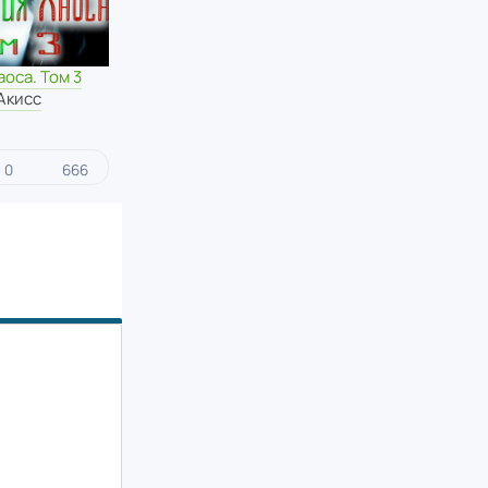
аоса. Том 3
Акисс
0
666