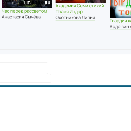
Академия Семи стихий.
Час перед рассветом
Пламя Индар
Анастасия Сычёва
Охотникова Лилия
Гвардия х
Ардо вин 