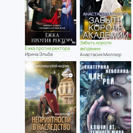
Забыть короля
Ёжка против ректора
акпдемии
Ирина Эльба
Анастасия Миллюр