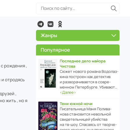
Жанры
Популярное
Последнее дело майора
 с рождения ,
Чистова
Сюжет нового романа Водо­ла­з­
кина пост­роен как дете­ктив
й и отродясь
и разво­ра­чи­ва­ется в совре­
менном Пете­р­бурге. Убивают…
‹
Далее
›
друзей ,
о жить , но я
Тени южной ночи
Писа­тель­ница Маня Поли­ва­
нова стано­вится невольной
свиде­тель­ницей убийства
на тв-шоу. Спасаясь от твор­че­
с­кого кризиса, она приезжает…