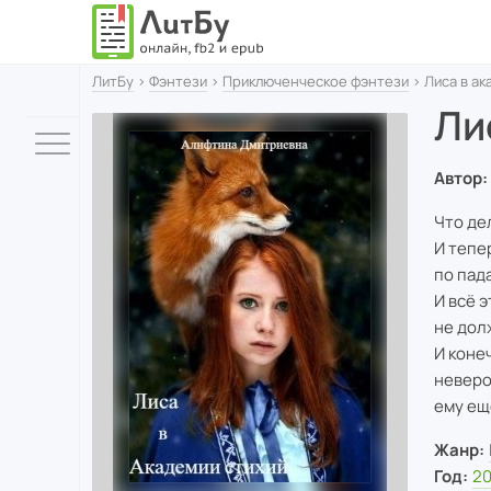
ЛитБу
›
Фэнтези
›
Приключенческое фэнтези
› Лиса в ак
Ли
Автор:
Что де
И тепе
по пад
И всё э
не дол
И коне
неверо
ему ещ
Жанр:
Год:
20