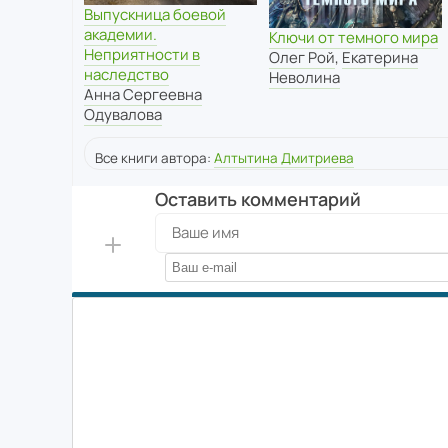
Выпускница боевой
академии.
Ключи от темного мира
Неприятности в
Олег Рой
,
Екатерина
наследство
Неволина
Анна Сергеевна
Одувалова
Все книги автора:
Алтытина Дмитриева
Оставить комментарий