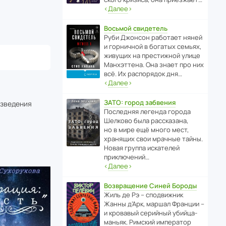
‹
Далее
›
Восьмой свидетель
Руби Джонсон рабо­тает няней
и горни­чной в богатых семьях,
живущих на прес­ти­жной улице
Манх­эт­тена. Она знает про них
всё. Их распо­рядок дня…
‹
Далее
›
ЗАТО: город забвения
изведения
После­дняя легенда города
Шелково была расска­зана,
но в мире ещё много мест,
хранящих свои мрачные тайны.
Новая группа иска­телей
приключений…
‹
Далее
›
Возвращение Синей Бороды
Жиль де Рэ – спод­ви­жник
Жанны д’Арк, маршал Франции –
и кровавый серийный убийца-
маньяк. Римский импе­ратор