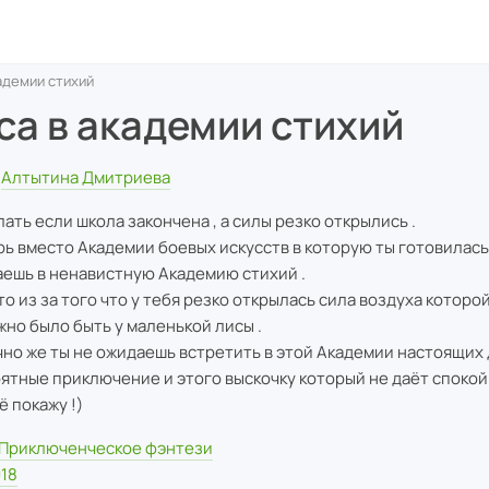
адемии стихий
са в академии стихий
Алтытина Дмитриева
лать если школа закончена , а силы резко открылись .
рь вместо Академии боевых искусств в которую ты готовилась
аешь в ненавистную Академию стихий .
то из за того что у тебя резко открылась сила воздуха которо
жно было быть у маленькой лисы .
чно же ты не ожидаешь встретить в этой Академии настоящих 
ятные приключение и этого выскочку который не даёт спокойн
ё покажу !)
Приключенческое фэнтези
18