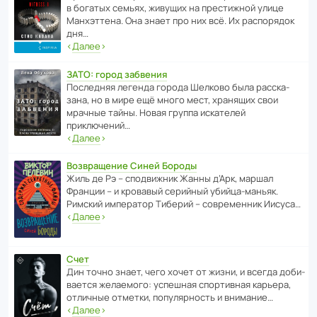
в богатых семьях, живущих на прес­ти­жной улице
Манх­эт­тена. Она знает про них всё. Их распо­рядок
дня…
‹
Далее
›
ЗАТО: город забвения
После­дняя легенда города Шелково была расска­
зана, но в мире ещё много мест, хранящих свои
мрачные тайны. Новая группа иска­телей
приключений…
‹
Далее
›
Возвращение Синей Бороды
Жиль де Рэ – спод­ви­жник Жанны д’Арк, маршал
Франции – и кровавый серийный убийца-маньяк.
Римский импе­ратор Тиберий – совре­менник Иисуса…
‹
Далее
›
Счет
Дин точно знает, чего хочет от жизни, и всегда доби­
ва­ется жела­е­мого: успе­шная спор­ти­вная карьера,
отли­чные отметки, попу­ля­р­ность и внимание…
‹
Далее
›