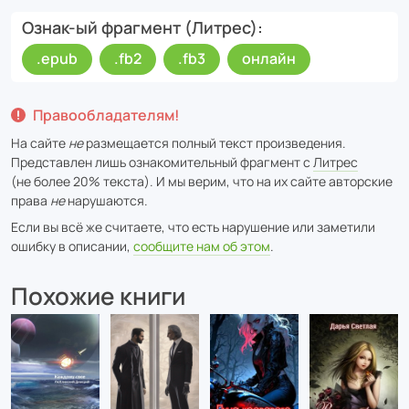
Ознак-ый фрагмент (Литрес)
.epub
.fb2
.fb3
онлайн
Правообладателям!
На сайте
не
размещается полный текст произведения.
Представлен лишь ознакомительный фрагмент с
Литрес
(не более 20% текста). И мы верим, что на их сайте авторские
права
не
нарушаются.
Если вы всё же считаете, что есть нарушение или заметили
ошибку в описании,
сообщите нам об этом
.
Похожие книги