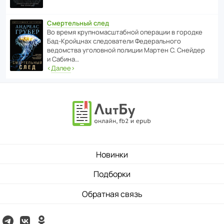
Смертельный след
Во время круп­но­мас­ш­та­бной операции в городке
Бад‑Крой­цнах следо­ва­тели Феде­раль­ного
ведомства уголо­вной полиции Мартен С. Снейдер
и Сабина…
‹
Далее
›
Новинки
Подборки
Обратная связь