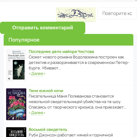
Отправить комментарий
Популярное
Последнее дело майора Чистова
Сюжет нового романа Водо­ла­з­кина пост­роен как
дете­ктив и разво­ра­чи­ва­ется в совре­менном Пете­р­
бурге. Убивают…
‹
Далее
›
Тени южной ночи
Писа­тель­ница Маня Поли­ва­нова стано­вится
невольной свиде­тель­ницей убийства на тв-шоу.
Спасаясь от твор­че­с­кого кризиса, она приезжает…
‹
Далее
›
Восьмой свидетель
Руби Джонсон рабо­тает няней и горни­чной