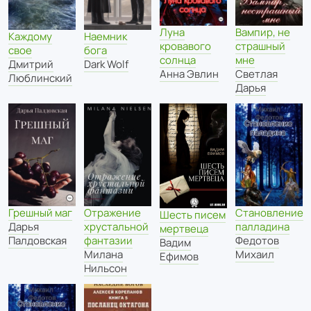
Луна
Вампир, не
Каждому
Наемник
кровавого
страшный
свое
бога
солнца
мне
Дмитрий
Dark Wolf
Анна Эвлин
Светлая
Люблинский
Дарья
Грешный маг
Отражение
Становление
Шесть писем
Дарья
хрустальной
палладина
мертвеца
Палдовская
фантазии
Федотов
Вадим
Милана
Михаил
Ефимов
Нильсон