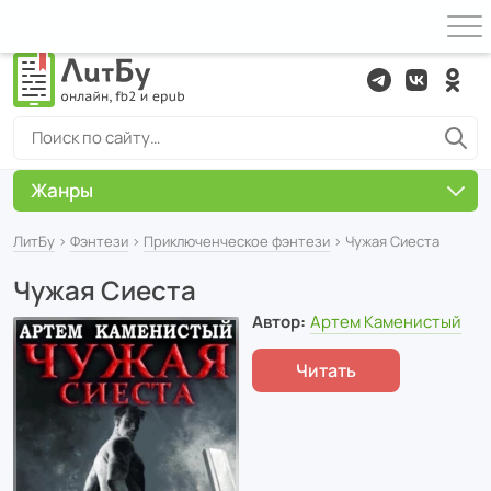
Жанры
ЛитБу
›
Фэнтези
›
Приключенческое фэнтези
› Чужая Сиеста
Чужая Сиеста
Автор:
Артем Каменистый
Читать