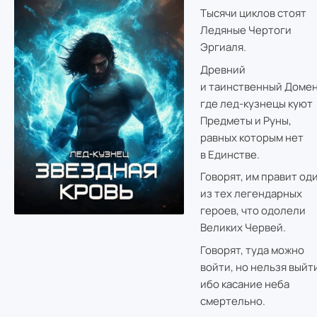
Тысячи циклов стоят
Ледяные Чертоги
Эргиаля.
Древний
и таинственный Домен
где лед-кузнецы куют
Предметы и Руны,
равных которым нет
в Единстве.
Говорят, им правит од
из тех легендарных
героев, что одолели
Великих Червей.
Говорят, туда можно
войти, но нельзя выйти
ибо касание неба
смертельно.