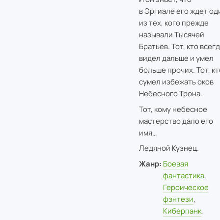
в Эргиале его ждет од
из тех, кого прежде
называли Тысячей
Братьев. Тот, кто всег
видел дальше и умел
больше прочих. Тот, кт
сумел избежать оков
Небесного Трона.
Тот, кому небесное
мастерство дало его
имя…
Ледяной Кузнец.
Жанр:
Боевая
фантастика
,
Героическое
фэнтези
,
Киберпанк
,