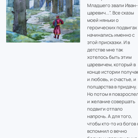
Младшего звали Иван-
царевич...". Все сказы
моей няньки о
героических подвигах
начинались именно с
этой присказки. И в
детстве мне так
хотелось быть этим
царевичем, который в
конце истории получа
и любовь, и счастье, и
полцарства в придачу.
Но потом я повзрослел
и желание совершать
подвиги отпало
напрочь. А для того,
чтобы кто-то из богов 
вспомнил о вечно