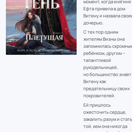
момент, когда княгиня
Ефта привела в дом
Витену и назвала свое
дочерью.
С тех пор одним
жителям Визны она
запомнилась скромны
ребёнком, другим –
талантливой
рукодельницей,
но большинство знает
Витену как
предательницу своих
покровителей.
Ей пришлось
ожесточить сердце,
закалить разум и стат
той, кем она никогда