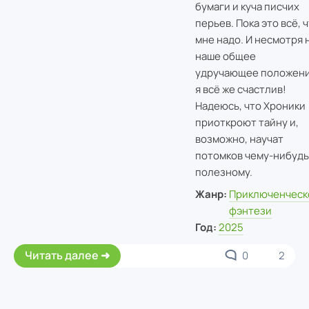
бумаги и куча писчих
перьев. Пока это всё, 
мне надо. И несмотря 
наше общее
удручающее положени
я всё же счастлив!
Надеюсь, что Хроники
приоткроют тайну и,
возможно, научат
потомков чему-нибудь
полезному.
Жанр:
Приключенческ
фэнтези
Год:
2025
Читать далее
0
2