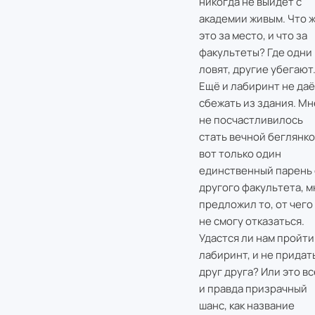
никогда не выйдет с
академии живым. Что 
это за место, и что за
факультеты? Где одни
ловят, другие убегают
Ещë и лабиринт не даë
сбежать из здания. Мн
не посчастливилось
стать вечной беглянко
вот только один
единственный парень 
другого факультета, м
предложил то, от чего 
не смогу отказаться.
Удастся ли нам пройти
лабиринт, и не придат
друг друга? Или это вс
и правда призрачный
шанс, как название