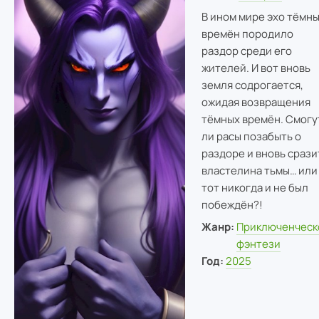
В ином мире эхо тёмн
времён породило
раздор среди его
жителей. И вот вновь
земля содрогается,
ожидая возвращения
тёмных времён. Смогу
ли расы позабыть о
раздоре и вновь срази
властелина тьмы… или
тот никогда и не был
побеждён?!
Жанр:
Приключенческ
фэнтези
Год:
2025