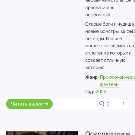
необычный стиль. Он 
правда очень
необычный.
Старые боги и чудища,
новые монстры, мифы 
легенды. В книге
множество элементов
сплетение которых и
создаёт отличную
историю.
Жанр:
Приключенческ
фэнтези
Год:
2025
Читать далее
0
1
Осколки мира.