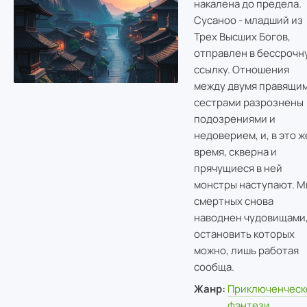
накалена до предела.
Сусаноо - младший из
Трех Высших Богов,
отправлен в бессрочн
ссылку. Отношения
между двумя правящи
сестрами разрознены
подозрениями и
недоверием, и, в это ж
время, скверна и
прячущиеся в ней
монстры наступают. М
смертных снова
наводнен чудовищами
остановить которых
можно, лишь работая
сообща.
Жанр:
Приключенческ
фэнтези