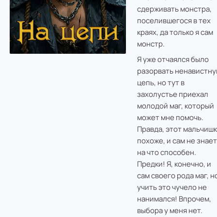
сдерживать монстра,
поселившегося в тех
краях, да только я сам
монстр.
Я уже отчаялся было
разорвать ненавистн
цепь, но тут в
захолустье приехал
молодой маг, который
может мне помочь.
Правда, этот мальчишк
похоже, и сам не знает
на что способен.
Предки! Я, конечно, и
сам своего рода маг, н
учить это чучело не
нанимался! Впрочем,
выбора у меня нет.