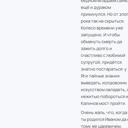
бедном младшем сыне
ещё и дураком
прикинулся. Но от зло
рока так не скрыться.
Колесо времени уже
запущено. И чтобы
обмануть смерть да
зажить долго и
счастливо с любимой
супругой, придётся
знатно постараться: у
Яги тайные знания
выведать, колдовским
искусством овладеть, 
нежитью побороться 
Калинов мост пройти.
Очень жаль, что, когда
ты родился Иваном да 
тому же царевичем,