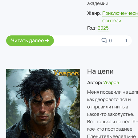
академии.
Жанр:
Приключенческ
фэнтези
Год:
2025
Читать далее
0
1
На цепи
Автор:
Уваров
Меня посадили на цеп
как дворового пса и
отправили гнить в
какое-то захолустье.
Вот только я не пес. Я -
кое-кто пострашнее.
Пленитель велел мне