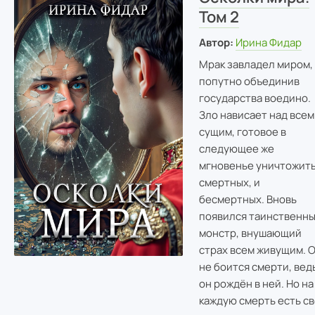
Том 2
Автор:
Ирина Фидар
Мрак завладел миром,
попутно объединив
государства воедино.
Зло нависает над всем
сущим, готовое в
следующее же
мгновенье уничтожить
смертных, и
бесмертных. Вновь
появился таинственн
монстр, внушающий
страх всем живущим. 
не боится смерти, вед
он рождён в ней. Но на
каждую смерть есть св