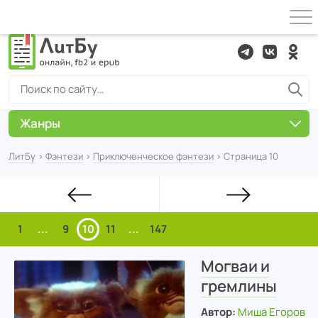
Жанры
ЛитБу
›
Фэнтези
›
Приключенческое фэнтези
› Страница 10
1
...
9
10
11
...
147
Могваи и
гремлины
Автор:
Миша Егоров