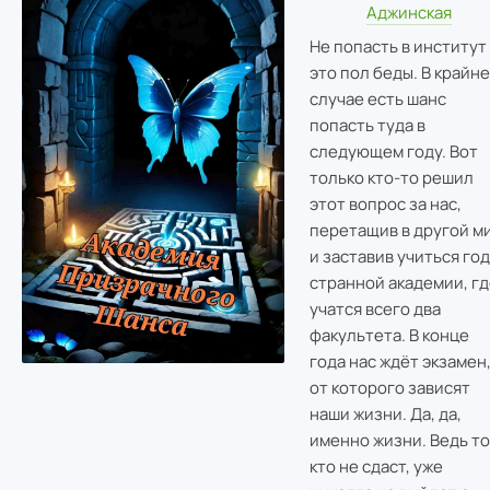
Аджинская
Не попасть в институт
это пол беды. В крайн
случае есть шанс
попасть туда в
следующем году. Вот
только кто-то решил
этот вопрос за нас,
перетащив в другой м
и заставив учиться год
странной академии, гд
учатся всего два
факультета. В конце
года нас ждëт экзамен
от которого зависят
наши жизни. Да, да,
именно жизни. Ведь то
кто не сдаст, уже