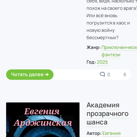
себя, видя, насколько 
похож на своего врага
Или всё вновь
погрузится в хаос и
новую войну
бессмертных?
Жанр:
Приключенческ
фэнтези
Год:
2025
Читать далее
0
6
Академия
прозрачного
шанса
Автор:
Евгения