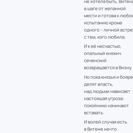
не хотела быть. Витен
в шаге от желанной
мести и готова к любо
испытанию кроме
одного – личной встре
с тем, кого любила.
И к её несчастью,
опальный княжич
сеченский
возвращается в Визну.
Но пока князья и бояре
делят власть,
над людьми нависает
настоящая угроза:
покойники начинают
вставать.
И волей случая есть
в Витене нечто