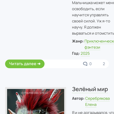
Мальчишка может мен
освободить, если
научится управлять
своей силой. Уж я-то
научу. Я должен
вырваться и отомстить
Жанр:
Приключенческ
фэнтези
Год:
2025
Читать далее
0
2
Зелёный мир
Автор:
Серебрякова
Елена
Я и не догадывался, чт