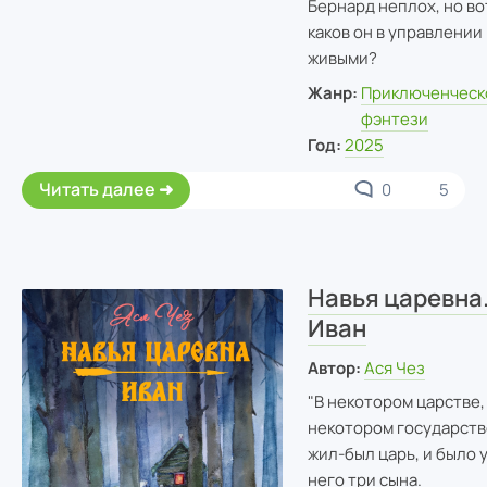
Бернард неплох, но во
каков он в управлении
живыми?
Жанр:
Приключенческ
фэнтези
Год:
2025
Читать далее
0
5
Навья царевна
Иван
Автор:
Ася Чез
"В некотором царстве,
некотором государств
жил-был царь, и было 
него три сына.