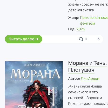
жизнь - совсем не лёгк
детская сказка
Жанр:
Приключенческ
фэнтези
Год:
2025
Читать далее
0
3
Морана и Тень.
Плетущая
Автор:
Лия Арден
Жизнь князя Яреша
сеченского и его
сыновей – Зорана и
Рокеля – изменилась в