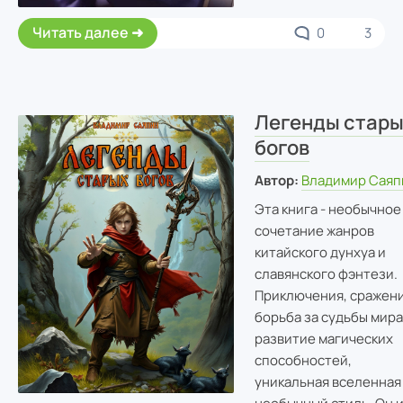
Читать далее
0
3
Легенды стары
богов
Автор:
Владимир Саяп
Эта книга - необычное
сочетание жанров
китайского дунхуа и
славянского фэнтези.
Приключения, сражени
борьба за судьбы мира
развитие магических
способностей,
уникальная вселенная