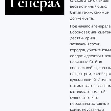
службе этой он видел
весь истинный смысл
бытия таким, каким он
должен быть.
Под началом генерала
Воронова были смете
десятки армий,
захвачены сотни
городов, убиты тысячи
солдат и десятки тыся
невинных. Он был
апогеем войны, главн
её центром, самой ярк
кульминацией. И вмес
с этим стал её главны
катализатором, той
сущностью, что
порождала истошные
крики, неустанно и