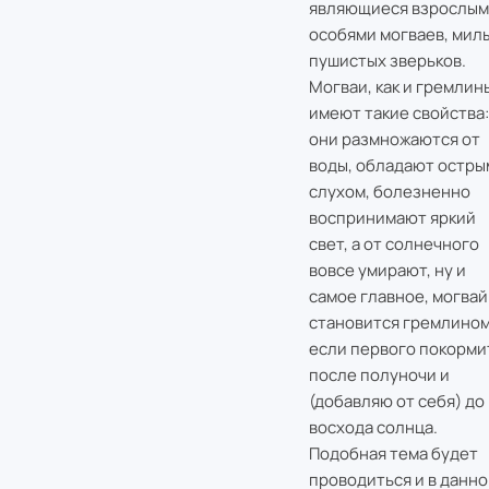
являющиеся взрослым
особями могваев, милы
пушистых зверьков.
Могваи, как и гремлин
имеют такие свойства:
они размножаются от
воды, обладают остры
слухом, болезненно
воспринимают яркий
свет, а от солнечного
вовсе умирают, ну и
самое главное, могвай
становится гремлином
если первого покорми
после полуночи и
(добавляю от себя) до
восхода солнца.
Подобная тема будет
проводиться и в данн