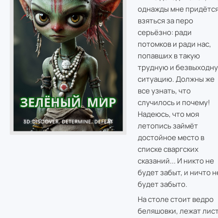
однажды мне придётс
взяться за перо
серьёзно: ради
потомков и ради нас,
попавших в такую
трудную и безвыходн
ситуацию. Должны же
все узнать, что
случилось и почему!
Надеюсь, что моя
летопись займёт
достойное место в
списке сваргских
сказаний... И никто не
будет забыт, и ничто н
будет забыто.
На столе стоит ведро
беляшовки, лежат лис