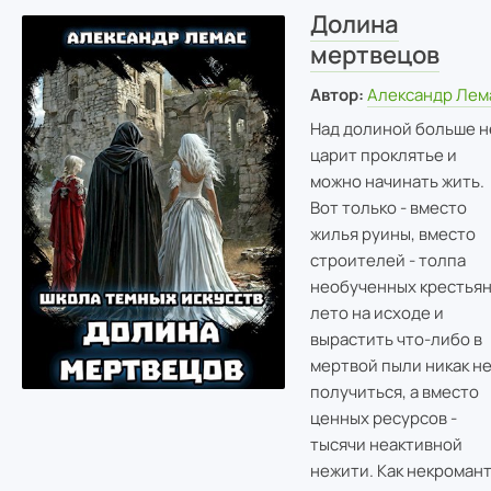
Долина
мертвецов
Автор:
Александр Лем
Над долиной больше н
царит проклятье и
можно начинать жить.
Вот только - вместо
жилья руины, вместо
строителей - толпа
необученных крестьян
лето на исходе и
вырастить что-либо в
мертвой пыли никак н
получиться, а вместо
ценных ресурсов -
тысячи неактивной
нежити. Как некроман