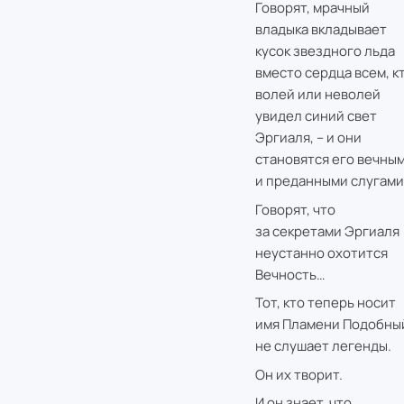
Говорят, мрачный
владыка вкладывает
кусок звездного льда
вместо сердца всем, к
волей или неволей
увидел синий свет
Эргиаля, – и они
становятся его вечны
и преданными слугами
Говорят, что
за секретами Эргиаля
неустанно охотится
Вечность…
Тот, кто теперь носит
имя Пламени Подобны
не слушает легенды.
Он их творит.
И он знает, что