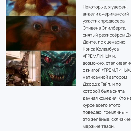
Некоторые, я уверен,
видели американский
ужастик продюсера
Стивена Спилберга,
снятый режиссёром Д
Данте, по сценарию
Криса Коламбуса
«ГРЕМЛИНЫ» и,
возможно, сталкивали
с книгой «ГРЕМЛИНЫ»
написанной автором
Джордж Гайп, и по
которой была снята
данная комедия. Кто не
курсе всего этого,
поведаю: гремлины –
это зелёные, склизкие
мерзкие твари,