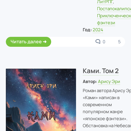
ЛитРПГ
,
Постапокалипс
Приключенческ
фэнтези
Год:
2024
Читать далее
0
5
Ками. Том 2
Автор:
Арису Эри
Роман автора Арису Э
«Ками» написан в
современном
популярном жанре
«японское фэнтези».
Обстановка на Небеса