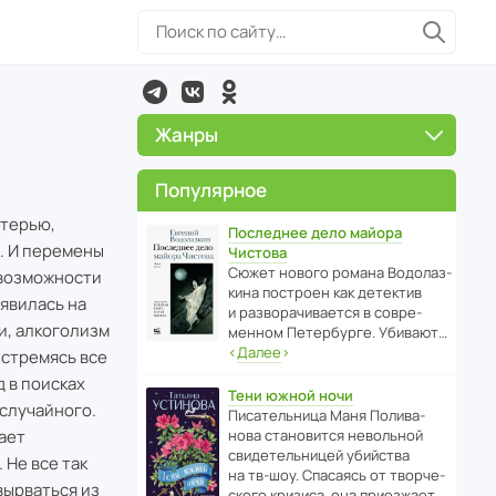
Жанры
Популярное
атерью,
Последнее дело майора
я. И перемены
Чистова
Сюжет нового романа Водо­ла­з­
– возможности
кина пост­роен как дете­ктив
оявилась на
и разво­ра­чи­ва­ется в совре­
и, алкоголизм
менном Пете­р­бурге. Убивают…
‹
Далее
›
 стремясь все
 в поисках
Тени южной ночи
 случайного.
Писа­тель­ница Маня Поли­ва­
ает
нова стано­вится невольной
свиде­тель­ницей убийства
 Не все так
на тв-шоу. Спасаясь от твор­че­
вырваться из
с­кого кризиса, она приезжает…