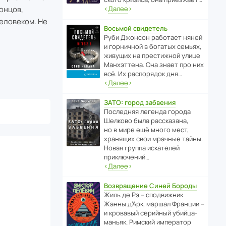
онцов,
‹
Далее
›
человеком. Не
Восьмой свидетель
Руби Джонсон рабо­тает няней
и горни­чной в богатых семьях,
живущих на прес­ти­жной улице
Манх­эт­тена. Она знает про них
всё. Их распо­рядок дня…
‹
Далее
›
ЗАТО: город забвения
После­дняя легенда города
Шелково была расска­зана,
но в мире ещё много мест,
хранящих свои мрачные тайны.
Новая группа иска­телей
приключений…
‹
Далее
›
Возвращение Синей Бороды
Жиль де Рэ – спод­ви­жник
Жанны д’Арк, маршал Франции –
и кровавый серийный убийца-
маньяк. Римский импе­ратор