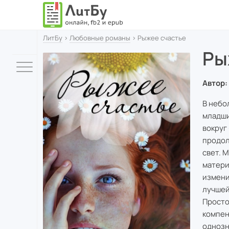
ЛитБу
›
Любовные романы
› Рыжее счастье
Ры
Автор:
В небо
младши
вокруг
продол
свет. 
матери
измени
лучшей
Просто
компен
однозн