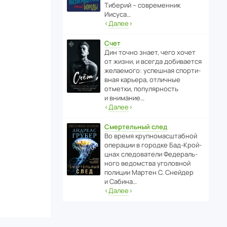
Тиберий – совре­менник
Иисуса…
‹
Далее
›
Счет
Дин точно знает, чего хочет
от жизни, и всегда доби­ва­ется
жела­е­мого: успе­шная спор­ти­
вная карьера, отли­чные
отметки, попу­ля­р­ность
и внимание…
‹
Далее
›
Смертельный след
Во время круп­но­мас­ш­та­бной
операции в городке Бад‑Крой­
цнах следо­ва­тели Феде­раль­
ного ведомства уголо­вной
полиции Мартен С. Снейдер
и Сабина…
‹
Далее
›