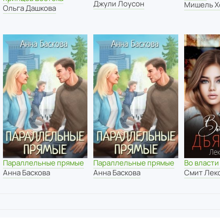
Джули Лоусон
Мишель Х
Ольга Дашкова
Параллельные прямые
Параллельные прямые
Во власти
Анна Баскова
Анна Баскова
Смит Лек