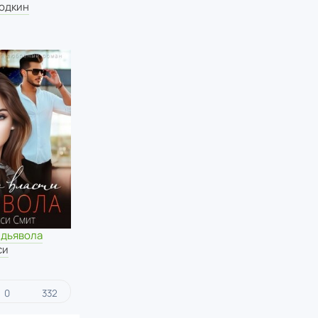
одкин
 дьявола
си
0
332