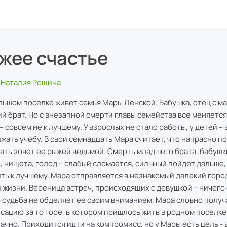
жее счастье
Наталия Рощина
льшом поселке живет семья Мары Ленской. Бабушка, отец с м
й брат. Но с внезапной смерти главы семейства все меняетс
 – совсем не к лучшему. У взрослых не стало работы, у детей 
жать учебу. В свои семнадцать Мара считает, что напрасно п
Мать зовет ее рыжей ведьмой. Смерть младшего брата, бабушк
, нищета, голод – слабый сломается, сильный пойдет дальше,
ть к лучшему. Мара отправляется в незнакомый далекий город
 жизни. Вереница встреч, происходящих с девушкой – ничего
 судьба не обделяет ее своим вниманием. Мара словно получ
сацию за то горе, в котором пришлось жить в родном поселке.
ачно. Приходится идти на компромисс, но у Мары есть цель - 