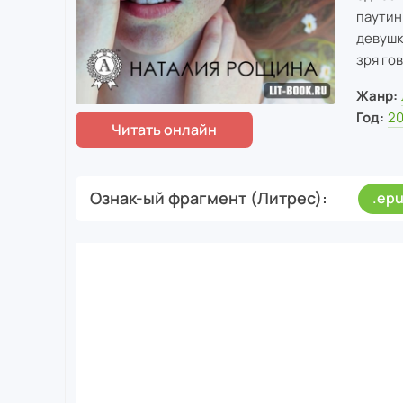
паутин
девушк
зря го
Жанр:
Год:
20
Ознак-ый фрагмент (Литрес)
.ep