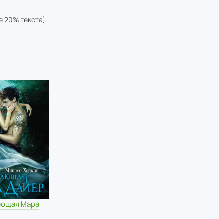
е 20% текста).
ющая Мара