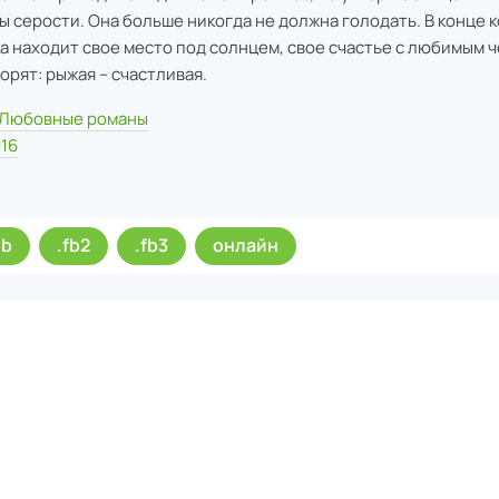
ы серости. Она больше никогда не должна голодать. В конце к
а находит свое место под солнцем, свое счастье с любимым 
ворят: рыжая – счастливая.
Любовные романы
16
ub
.fb2
.fb3
онлайн