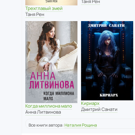
Таня Рен
Трехглавый змей
Таня Рен
Кириарх
Когда миллиона мало
Дмитрий Санати
Анна Литвинова
Все книги автора:
Наталия Рощина