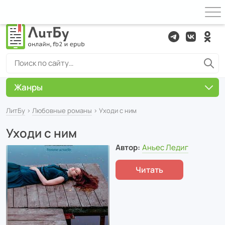
Жанры
ЛитБу
›
Любовные романы
› Уходи с ним
Уходи с ним
Автор:
Аньес Ледиг
Читать