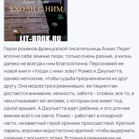
Герои романов французской писательницы Аньес Ледиг
вполне себе земные люди, только очень разные, а жизнь
далеко не всегда к ним благосклонна. Персонажей ее
новой книги «Уходи с ним» зовут Ромео и Джульетта,
однако непохоже, чтобы судьба предназначила их друг
другу. Она медсестра в реанимации, ее пациентам
достаются внимание, нежность, забота – словом, все то, в
чем отказывает ей человек, с которым она живет под
одной крышей. А Джульетта ждет ребенка, и это для нее
важнее всего на свете. Ромео – работает в пожарной
части, незаметный герой хроники происшествий. Крепкий
парень, впрочем недостаточно крепкий, чтобы выдержать
падение с восьмого этажа. Встреча в реанимации не