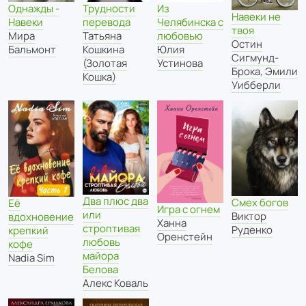
Однажды -
Из
Трудности
Навеки не
Навеки
Челябинска с
перевода
твоя
Мира
любовью
Татьяна
Остин
Бальмонт
Юлия
Кошкина
Сигмунд-
Устинова
(Золотая
Брока
,
Эмили
Кошка)
Уибберли
Два плюс два
Смех богов
Её
Игра с огнем
или
Виктор
вдохновение
Ханна
строптивая
Руденко
крепкий
Оренстейн
любовь
кофе
майора
Nadia Sim
Белова
Алекс Коваль