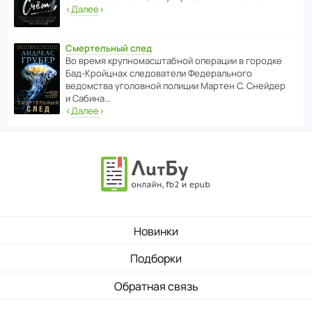
‹
Далее
›
Смертельный след
Во время круп­но­мас­ш­та­бной операции в городке
Бад‑Крой­цнах следо­ва­тели Феде­раль­ного
ведомства уголо­вной полиции Мартен С. Снейдер
и Сабина…
‹
Далее
›
Новинки
Подборки
Обратная связь