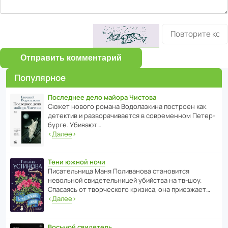
Отправить комментарий
Популярное
Последнее дело майора Чистова
Сюжет нового романа Водо­ла­з­кина пост­роен как
дете­ктив и разво­ра­чи­ва­ется в совре­менном Пете­р­
бурге. Убивают…
‹
Далее
›
Тени южной ночи
Писа­тель­ница Маня Поли­ва­нова стано­вится
невольной свиде­тель­ницей убийства на тв-шоу.
Спасаясь от твор­че­с­кого кризиса, она приезжает…
‹
Далее
›
Восьмой свидетель