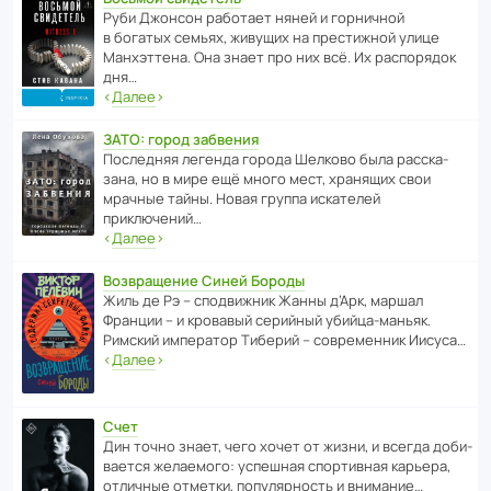
Руби Джонсон рабо­тает няней и горни­чной
в богатых семьях, живущих на прес­ти­жной улице
Манх­эт­тена. Она знает про них всё. Их распо­рядок
дня…
‹
Далее
›
ЗАТО: город забвения
После­дняя легенда города Шелково была расска­
зана, но в мире ещё много мест, хранящих свои
мрачные тайны. Новая группа иска­телей
приключений…
‹
Далее
›
Возвращение Синей Бороды
Жиль де Рэ – спод­ви­жник Жанны д’Арк, маршал
Франции – и кровавый серийный убийца-маньяк.
Римский импе­ратор Тиберий – совре­менник Иисуса…
‹
Далее
›
Счет
Дин точно знает, чего хочет от жизни, и всегда доби­
ва­ется жела­е­мого: успе­шная спор­ти­вная карьера,
отли­чные отметки, попу­ля­р­ность и внимание…