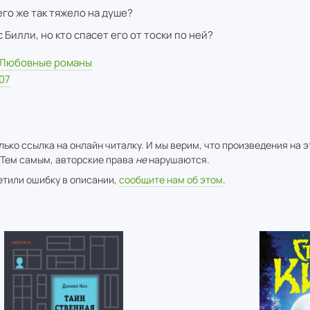
его же так тяжело на душе?
 Билли, но кто спасет его от тоски по ней?
Любовные романы
07
ько ссылка на онлайн читалку. И мы верим, что произведения на 
 Тем самым, авторские права
не
нарушаются.
метили ошибку в описании,
сообщите нам об этом
.