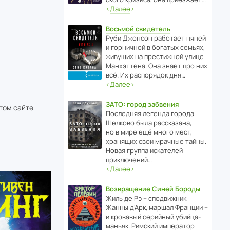
‹
Далее
›
Восьмой свидетель
Руби Джонсон рабо­тает няней
и горни­чной в богатых семьях,
живущих на прес­ти­жной улице
Манх­эт­тена. Она знает про них
всё. Их распо­рядок дня…
‹
Далее
›
ЗАТО: город забвения
этом сайте
После­дняя легенда города
Шелково была расска­зана,
но в мире ещё много мест,
хранящих свои мрачные тайны.
Новая группа иска­телей
приключений…
‹
Далее
›
Возвращение Синей Бороды
Жиль де Рэ – спод­ви­жник
Жанны д’Арк, маршал Франции –
и кровавый серийный убийца-
маньяк. Римский импе­ратор