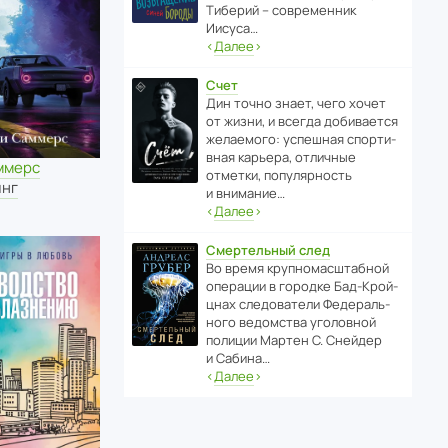
Тиберий – совре­менник
Иисуса…
‹
Далее
›
Счет
Дин точно знает, чего хочет
от жизни, и всегда доби­ва­ется
жела­е­мого: успе­шная спор­ти­
вная карьера, отли­чные
ммерс
отметки, попу­ля­р­ность
инг
и внимание…
‹
Далее
›
Смертельный след
Во время круп­но­мас­ш­та­бной
операции в городке Бад‑Крой­
цнах следо­ва­тели Феде­раль­
ного ведомства уголо­вной
полиции Мартен С. Снейдер
и Сабина…
‹
Далее
›