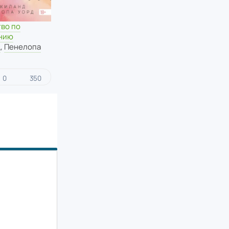
во по
нию
д
,
Пенелопа
0
350