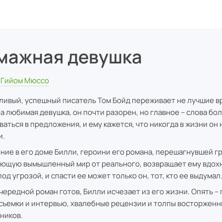
мажная девушка
Гийом Мюссо
ливый, успешный писатель Том Бойд переживает не лучшие в
а любимая девушка, он почти разорен, но главное – слова бо
ваться в предложения, и ему кажется, что никогда в жизни он
и.
ние в его доме Билли, героини его романа, перешагнувшей г
ющую вымышленный мир от реального, возвращает ему вдох
од угрозой, и спасти ее может только он, тот, кто ее выдумал
очередной роман готов, Билли исчезает из его жизни. Опять –
 съемки и интервью, хвалебные рецензии и толпы восторжен
ников.