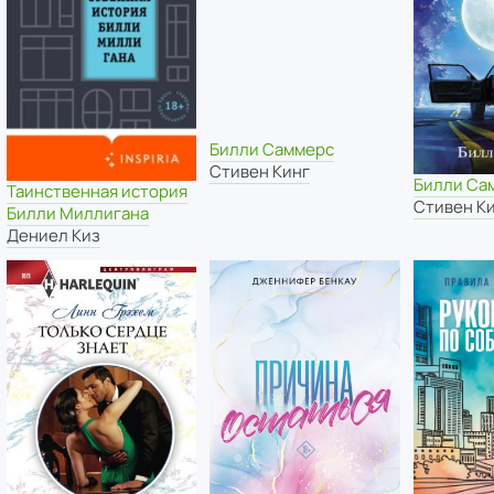
Билли Саммерс
Стивен Кинг
Билли Са
Таинственная история
Стивен К
Билли Миллигана
Дениел Киз