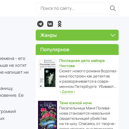
Жанры
Популярное
ремена – его
Последнее дело майора
льше не хотят
Чистова
Сюжет нового романа Водо­ла­з­
 не напишет ни
кина пост­роен как дете­ктив
и разво­ра­чи­ва­ется в совре­
менном Пете­р­бурге. Убивают…
раницу,
‹
Далее
›
новение. Ее
.
Тени южной ночи
Писа­тель­ница Маня Поли­ва­
 громкий
нова стано­вится невольной
ных
свиде­тель­ницей убийства
на тв-шоу. Спасаясь от твор­че­
с­кого кризиса, она приезжает…