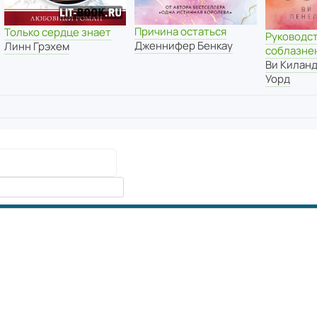
Причина остаться
Только сердце знает
Руководст
Дженнифер Бенкау
Линн Грэхем
соблазне
Ви Килан
Уорд