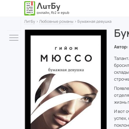
ЛитБу
›
Любовные романы
› Бумажная девушка
Бу
Автор:
Талант
бросил
склады
строчк
Появле
отделя
жизнь п
И вот 
успех,
поклон