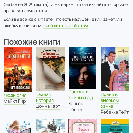
(не более 20% текста). И мы верим, что на их сайте авторские
права
не
нарушаются.
Если вы всё же считаете, что есть нарушение или заметили
ошибку в описании,
сообщите нам об этом
.
Похожие книги
Проклятие
Тайная
Принц в
Люди огня
темных вод
история
высоком
Майкл Гир
Хэнкок
Донна Тарт
замке
Пенни
Ребекка Тейт