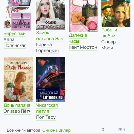
Побеги
Замок
Вирус лжи
Далекие
любви
острова Эль
Алла
часы
Стюарт
Карина
Полянская
Кейт Мортон
Мэри
Гордецкая
Дочь палача
Чикагская
Оливер Пётч
петля
Пол Теру
0
299
Все книги автора:
Симона Вилар