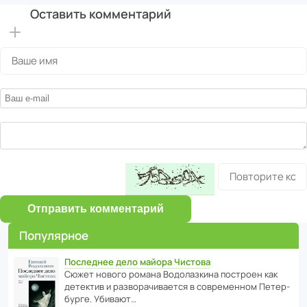
Оставить комментарий
Отправить комментарий
Популярное
Последнее дело майора Чистова
Сюжет нового романа Водо­ла­з­кина пост­роен как
дете­ктив и разво­ра­чи­ва­ется в совре­менном Пете­р­
бурге. Убивают…