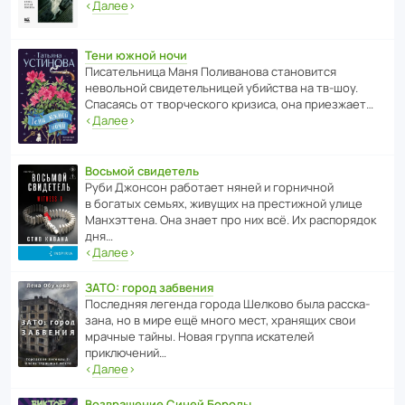
‹
Далее
›
Тени южной ночи
Писа­тель­ница Маня Поли­ва­нова стано­вится
невольной свиде­тель­ницей убийства на тв-шоу.
Спасаясь от твор­че­с­кого кризиса, она приезжает…
‹
Далее
›
Восьмой свидетель
Руби Джонсон рабо­тает няней и горни­чной
в богатых семьях, живущих на прес­ти­жной улице
Манх­эт­тена. Она знает про них всё. Их распо­рядок
дня…
‹
Далее
›
ЗАТО: город забвения
После­дняя легенда города Шелково была расска­
зана, но в мире ещё много мест, хранящих свои
мрачные тайны. Новая группа иска­телей
приключений…
‹
Далее
›
Возвращение Синей Бороды