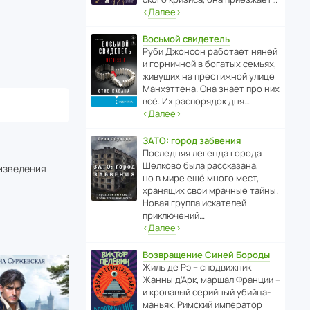
‹
Далее
›
Восьмой свидетель
Руби Джонсон рабо­тает няней
и горни­чной в богатых семьях,
живущих на прес­ти­жной улице
Манх­эт­тена. Она знает про них
всё. Их распо­рядок дня…
‹
Далее
›
ЗАТО: город забвения
После­дняя легенда города
Шелково была расска­зана,
оизведения
но в мире ещё много мест,
хранящих свои мрачные тайны.
Новая группа иска­телей
приключений…
‹
Далее
›
Возвращение Синей Бороды
Жиль де Рэ – спод­ви­жник
Жанны д’Арк, маршал Франции –
и кровавый серийный убийца-
маньяк. Римский импе­ратор