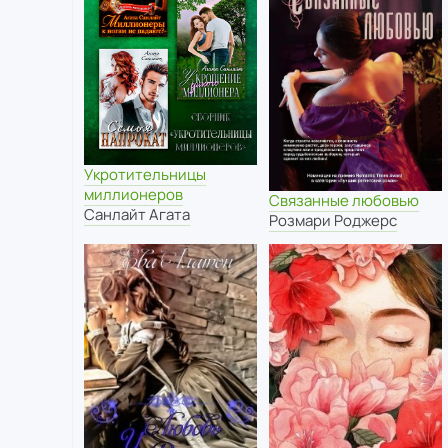
Укротительницы
миллионеров
Связанные любовью
Санлайт Агата
Розмари Роджерс