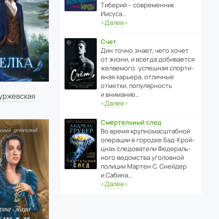
Тиберий – совре­менник
Иисуса…
‹
Далее
›
Счет
Дин точно знает, чего хочет
от жизни, и всегда доби­ва­ется
жела­е­мого: успе­шная спор­ти­
вная карьера, отли­чные
отметки, попу­ля­р­ность
и внимание…
уржевская
‹
Далее
›
Смертельный след
Во время круп­но­мас­ш­та­бной
операции в городке Бад‑Крой­
цнах следо­ва­тели Феде­раль­
ного ведомства уголо­вной
полиции Мартен С. Снейдер
и Сабина…
‹
Далее
›