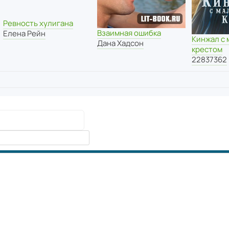
Ревность хулигана
Взаимная ошибка
Елена Рейн
Кинжал с
Дана Хадсон
крестом
22837362