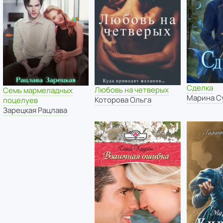
Сделка
Любовь на четверых
Семь мармеладных
Марина С
Которова Ольга
поцелуев
Зарецкая Рацлава