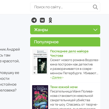
Жанры
Популярное
нник Андрей
Последнее дело майора
сь там
Чистова
Сюжет нового романа Водо­ла­з­
е красотой,
кина пост­роен как дете­ктив
и разво­ра­чи­ва­ется в совре­
 ловушку ее
менном Пете­р­бурге. Убивают…
‹
Далее
›
ности
ристойное
Тени южной ночи
человека?
Писа­тель­ница Маня Поли­ва­
нова стано­вится невольной
свиде­тель­ницей убийства
на тв-шоу. Спасаясь от твор­че­
с­кого кризиса, она приезжает…