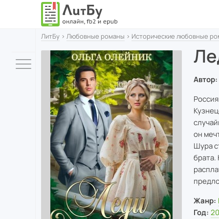
ЛитБу
›
Любовные романы
›
Исторические любовные р
Ле
Автор:
Россия
Кузнец
случай
он меч
Шура с
брата.
распла
предло
Жанр:
Год:
2