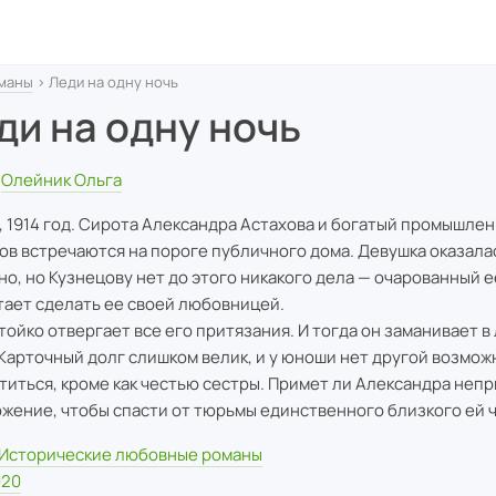
оманы
› Леди на одну ночь
ди на одну ночь
Олейник Ольга
, 1914 год. Сирота Александра Астахова и богатый промышле
ов встречаются на пороге публичного дома. Девушка оказала
но, но Кузнецову нет до этого никакого дела — очарованный е
тает сделать ее своей любовницей.
тойко отвергает все его притязания. И тогда он заманивает в
 Карточный долг слишком велик, и у юноши нет другой возмож
титься, кроме как честью сестры. Примет ли Александра неп
жение, чтобы спасти от тюрьмы единственного близкого ей 
Исторические любовные романы
020