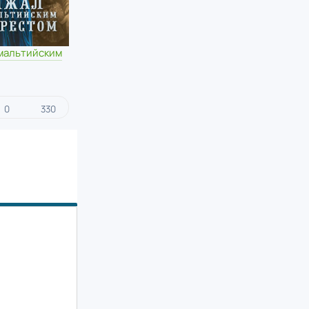
 мальтийским
0
330