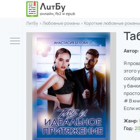
ЛитБу
›
Любовные романы
›
Короткие любовные романы
Та
Автор:
Я пров
этого 
сообра
у банк
просто,
# В кн
Если и
Жанр:
Год:
20