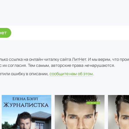
нет
лько ссылка на онлайн читалку сайта
ЛитНет
. И мы верим, что про
с их согласия. Тем самым, авторские права
не
нарушаются.
метили ошибку в описании,
сообщите нам об этом
.