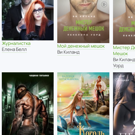
Журналистка
Мой денежный мешок
Мистер Д
Елена Белл
Ви Киланд
Мешок
Ви Килан
Уорд