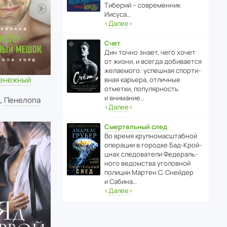
Тиберий – совре­менник
Иисуса…
‹
Далее
›
Счет
Дин точно знает, чего хочет
от жизни, и всегда доби­ва­ется
жела­е­мого: успе­шная спор­ти­
енежный
вная карьера, отли­чные
отметки, попу­ля­р­ность
и внимание…
д
,
Пенелопа
‹
Далее
›
Смертельный след
Во время круп­но­мас­ш­та­бной
операции в городке Бад‑Крой­
цнах следо­ва­тели Феде­раль­
ного ведомства уголо­вной
полиции Мартен С. Снейдер
и Сабина…
‹
Далее
›