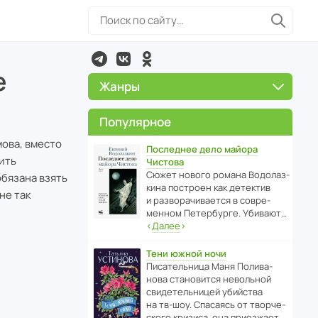
е
Жанры
Популярное
мова, вместо
Последнее дело майора
вить
Чистова
Сюжет нового романа Водо­ла­з­
обязана взять
кина пост­роен как дете­ктив
не так
и разво­ра­чи­ва­ется в совре­
менном Пете­р­бурге. Убивают…
‹
Далее
›
+
Тени южной ночи
Писа­тель­ница Маня Поли­ва­
нова стано­вится невольной
свиде­тель­ницей убийства
на тв-шоу. Спасаясь от твор­че­
с­кого кризиса, она приезжает…