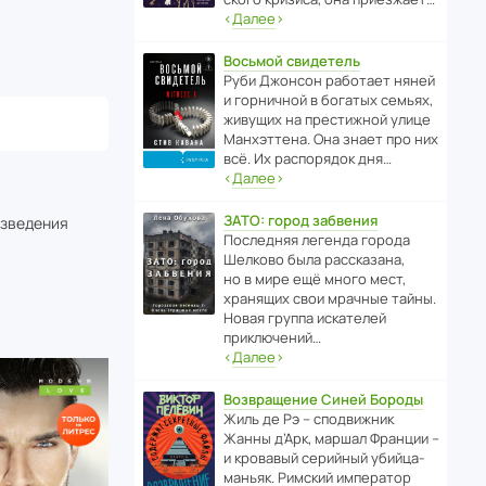
‹
Далее
›
Восьмой свидетель
Руби Джонсон рабо­тает няней
и горни­чной в богатых семьях,
живущих на прес­ти­жной улице
Манх­эт­тена. Она знает про них
всё. Их распо­рядок дня…
‹
Далее
›
ЗАТО: город забвения
изведения
После­дняя легенда города
Шелково была расска­зана,
но в мире ещё много мест,
хранящих свои мрачные тайны.
Новая группа иска­телей
приключений…
‹
Далее
›
Возвращение Синей Бороды
Жиль де Рэ – спод­ви­жник
Жанны д’Арк, маршал Франции –
и кровавый серийный убийца-
маньяк. Римский импе­ратор