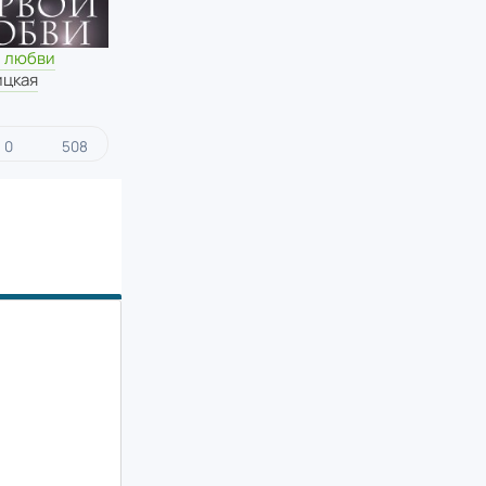
й любви
ицкая
0
508