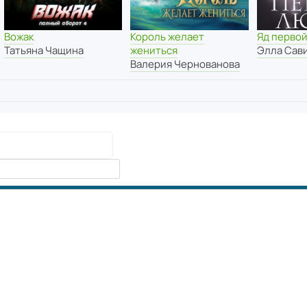
Вожак
Король желает
Яд перво
Татьяна Чащина
жениться
Элла Сав
Валерия Чернованова