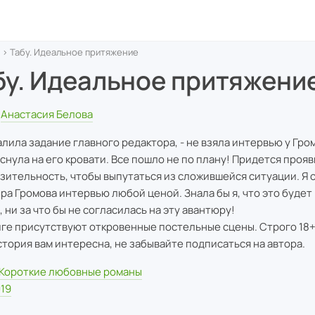
› Табу. Идеальное притяжение
бу. Идеальное притяжени
Анастасия Белова
алила задание главного редактора, - не взяла интервью у Гро
уснула на его кровати. Все пошло не по плану! Придется проя
зительность, чтобы выпутаться из сложившейся ситуации. Я 
ира Громова интервью любой ценой. Знала бы я, что это будет 
 ни за что бы не согласилась на эту авантюру!
иге присутствуют откровенные постельные сцены. Строго 18
стория вам интересна, не забывайте подписаться на автора.
Короткие любовные романы
19