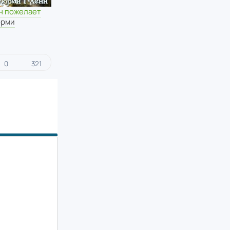
он пожелает
орми
0
321