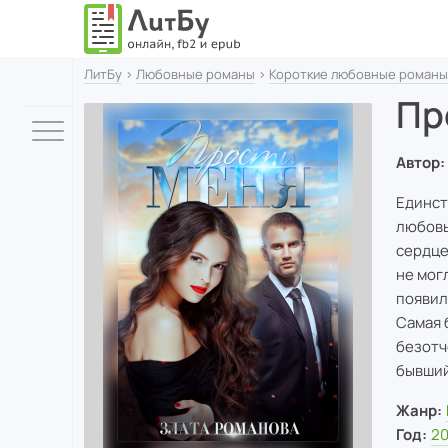
ЛитБу
›
Любовные романы
›
Короткие любовные романы
Пр
Автор:
Единст
любовь
сердце
не могл
появил
Самая 
безотч
бывший
Жанр:
Год:
2