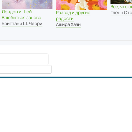
Все, что 
Лэндон и Шей.
Развод и другие
Гленн Ст
Влюбиться заново
радости
Бриттани Ш. Черри
Ашира Хаан