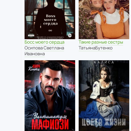
Босс моего сердца
Такие разные сестры
Осипова Светлана
ТатьянаБутенко
Ивановна