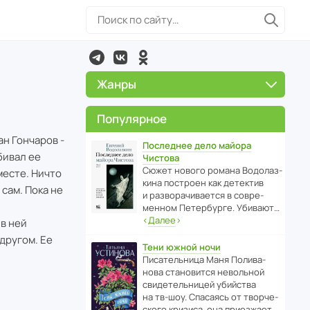
Жанры
Популярное
н Гончаров -
Последнее дело майора
бивал ее
Чистова
Сюжет нового романа Водо­ла­з­
месте. Ничто
кина пост­роен как дете­ктив
 сам. Пока не
и разво­ра­чи­ва­ется в совре­
менном Пете­р­бурге. Убивают…
‹
Далее
›
 в ней
другом. Ее
Тени южной ночи
Писа­тель­ница Маня Поли­ва­
нова стано­вится невольной
свиде­тель­ницей убийства
на тв-шоу. Спасаясь от твор­че­
с­кого кризиса, она приезжает…