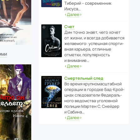
Тиберий – совре­менник
Иисуса…
‹
Далее
›
Счет
Дин точно знает, чего хочет
от жизни, и всегда доби­ва­ется
жела­е­мого: успе­шная спор­ти­
вная карьера, отли­чные
мми
отметки, попу­ля­р­ность
и внимание…
‹
Далее
›
Смертельный след
Во время круп­но­мас­ш­та­бной
операции в городке Бад‑Крой­
цнах следо­ва­тели Феде­раль­
ного ведомства уголо­вной
полиции Мартен С. Снейдер
и Сабина…
‹
Далее
›